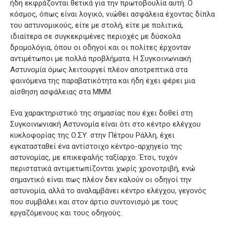
ήδη εκφράζονται θετικά για την πρωτοβουλία αυτή. Ο
κόσμος, όπως είναι λογικό, νιώθει ασφάλεια έχοντας δίπλα
του αστυνομικούς, είτε με στολή, είτε με πολιτικά,
ιδιαίτερα σε συγκεκριμένες περιοχές με δύσκολα
δρομολόγια, όπου οι οδηγοί και οι πολίτες έρχονταν
αντιμέτωποι με πολλά προβλήματα. Η Συγκοινωνιακή
Αστυνομία όμως λειτουργεί πλέον αποτρεπτικά στα
φαινόμενα της παραβατικότητα και ήδη έχει φέρει μια
αίσθηση ασφάλειας στα ΜΜΜ.
Ένα χαρακτηριστικό της σημασίας που έχει δοθεί στη
Συγκοινωνιακή Αστυνομία είναι ότι στο κέντρο ελέγχου
κυκλοφορίας της Ο.ΣΥ. στην Πέτρου Ράλλη, έχει
εγκατασταθεί ένα αντίστοιχο κέντρο-αρχηγείο της
αστυνομίας, με επικεφαλής ταξίαρχο. Έτσι, τυχόν
περιστατικά αντιμετωπίζονται χωρίς χρονοτριβή, ενώ
σημαντικό είναι πως πλέον δεν καλούν οι οδηγοί την
αστυνομία, αλλά το αναλαμβάνει κέντρο ελέγχου, γεγονός
που συμβάλει και στον άρτιο συντονισμό με τους
εργαζόμενους και τους οδηγούς.