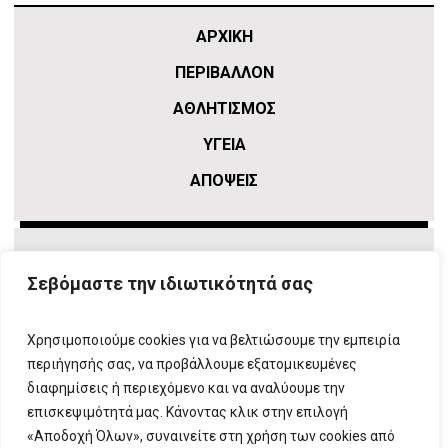
ΑΡΧΙΚΗ
ΠΕΡΙΒΑΛΛΟΝ
ΑΘΛΗΤΙΣΜΌΣ
ΥΓΕΙΑ
ΑΠΟΨΕΙΣ
Σεβόμαστε την ιδιωτικότητά σας
Χρησιμοποιούμε cookies για να βελτιώσουμε την εμπειρία
περιήγησής σας, να προβάλλουμε εξατομικευμένες
διαφημίσεις ή περιεχόμενο και να αναλύουμε την
επισκεψιμότητά μας. Κάνοντας κλικ στην επιλογή
ΠΛΗΡΟΦΟΡΙΕΣ
T:
210 666 3993
|
E:
info@attikovima.gr
«Αποδοχή Όλων», συναινείτε στη χρήση των cookies από