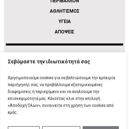
ΠΕΡΙΒΑΛΛΟΝ
ΑΘΛΗΤΙΣΜΌΣ
ΥΓΕΙΑ
ΑΠΟΨΕΙΣ
Σεβόμαστε την ιδιωτικότητά σας
Χρησιμοποιούμε cookies για να βελτιώσουμε την εμπειρία
περιήγησής σας, να προβάλλουμε εξατομικευμένες
διαφημίσεις ή περιεχόμενο και να αναλύουμε την
επισκεψιμότητά μας. Κάνοντας κλικ στην επιλογή
ΠΛΗΡΟΦΟΡΙΕΣ
T:
210 666 3993
|
E:
info@attikovima.gr
«Αποδοχή Όλων», συναινείτε στη χρήση των cookies από
ΦΟΡΜΑ ΕΠΙΚΟΙΝΩΝΙΑΣ
εμάς.
ΠΟΛΙΤΙΚΗ ΑΠΟΡΡΗΤΟΥ
ΔΗΛΩΣΗ ΣΥΜΜΟΡΦΩΣΗΣ