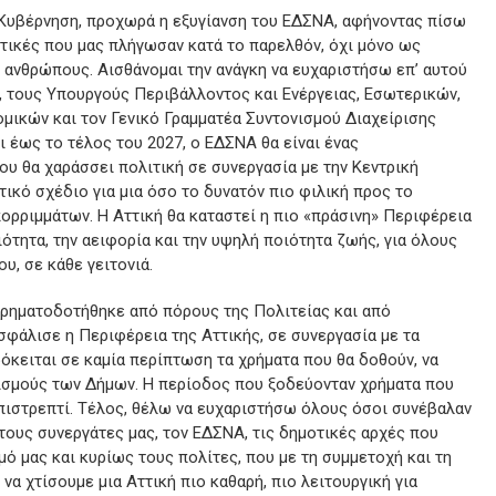
Κυβέρνηση, προχωρά η εξυγίανση του ΕΔΣΝΑ, αφήνοντας πίσω
τικές που μας πλήγωσαν κατά το παρελθόν, όχι μόνο ως
 ανθρώπους. Αισθάνομαι την ανάγκη να ευχαριστήσω επ’ αυτού
τους Υπουργούς Περιβάλλοντος και Ενέργειας, Εσωτερικών,
ομικών και τον Γενικό Γραμματέα Συντονισμού Διαχείρισης
 έως το τέλος του 2027, ο ΕΔΣΝΑ θα είναι ένας
υ θα χαράσσει πολιτική σε συνεργασία με την Κεντρική
ικό σχέδιο για μια όσο το δυνατόν πιο φιλική προς το
ορριμμάτων. Η Αττική θα καταστεί η πιο «πράσινη» Περιφέρεια
ότητα, την αειφορία και την υψηλή ποιότητα ζωής, για όλους
υ, σε κάθε γειτονιά.
ρηματοδοτήθηκε από πόρους της Πολιτείας και από
φάλισε η Περιφέρεια της Αττικής, σε συνεργασία με τα
όκειται σε καμία περίπτωση τα χρήματα που θα δοθούν, να
σμούς των Δήμων. Η περίοδος που ξοδεύονταν χρήματα που
επιστρεπτί. Τέλος, θέλω να ευχαριστήσω όλους όσοι συνέβαλαν
τους συνεργάτες μας, τον ΕΔΣΝΑ, τις δημοτικές αρχές που
ό μας και κυρίως τους πολίτες, που με τη συμμετοχή και τη
να χτίσουμε μια Αττική πιο καθαρή, πιο λειτουργική για