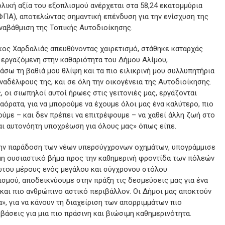
ολική αξία του εξοπλισμού ανέρχεται στα 58,24 εκατομμύρια
ΠΑ), αποτελώντας σημαντική επένδυση για την ενίσχυση της
αναβάθμιση της Τοπικής Αυτοδιοίκησης.
κος Χαρδαλιάς απευθύνοντας χαιρετισμό, στάθηκε καταρχάς
 εργαζόμενη στην καθαριότητα του Δήμου Αλίμου,
σω τη βαθιά μου θλίψη και τα πιο ειλικρινή μου συλλυπητήρια
υναδέλφους της, και σε όλη την οικογένεια της Αυτοδιοίκησης.
, οι σιωπηλοί αυτοί ήρωες στις γειτονιές μας, εργάζονται
 αόρατα, για να μπορούμε να έχουμε όλοι μας ένα καλύτερο, πιο
ύμε – και δεν πρέπει να επιτρέψουμε – να χαθεί άλλη ζωή στο
αι αυτονόητη υποχρέωση για όλους μας» όπως είπε.
ν παράδοση των νέων υπερσύγχρονων οχημάτων, υπογράμμισε
όμη ουσιαστικό βήμα προς την καθημερινή φροντίδα των πόλεών
ώτου μέρους ενός μεγάλου και σύγχρονου στόλου
σμού, αποδεικνύουμε στην πράξη τις δεσμεύσεις μας για ένα
και πιο ανθρώπινο αστικό περιβάλλον. Οι Δήμοι μας αποκτούν
», για να κάνουν τη διαχείριση των απορριμμάτων πιο
βάσεις για μια πιο πράσινη και βιώσιμη καθημερινότητα.