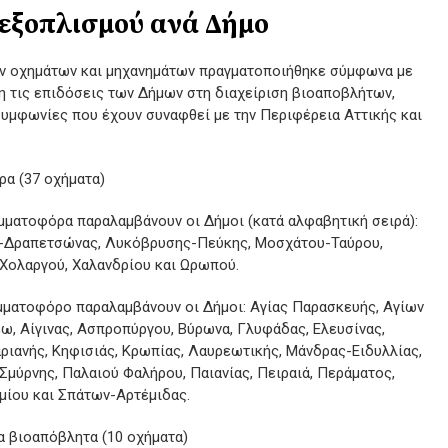
 εξοπλισμού ανά Δήμο
ων οχημάτων και μηχανημάτων πραγματοποιήθηκε σύμφωνα με
η τις επιδόσεις των Δήμων στη διαχείριση βιοαποβλήτων,
συμφωνίες που έχουν συναφθεί με την Περιφέρεια Αττικής και
ρα (37 οχήματα)
μματοφόρα παραλαμβάνουν οι Δήμοι (κατά αλφαβητική σειρά):
ου-Δραπετσώνας, Λυκόβρυσης-Πεύκης, Μοσχάτου-Ταύρου,
υ-Χολαργού, Χαλανδρίου και Ωρωπού.
ιμματοφόρο παραλαμβάνουν οι Δήμοι: Αγίας Παρασκευής, Αγίων
ω, Αίγινας, Ασπροπύργου, Βύρωνα, Γλυφάδας, Ελευσίνας,
ριανής, Κηφισιάς, Κρωπίας, Λαυρεωτικής, Μάνδρας-Ειδυλλίας,
Σμύρνης, Παλαιού Φαλήρου, Παιανίας, Πειραιά, Περάματος,
ίου και Σπάτων-Αρτέμιδας.
α βιοαπόβλητα (10 οχήματα)