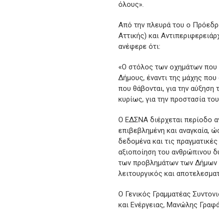
όλους».
Από την πλευρά του ο Πρόεδρ
Αττικής) και Αντιπεριφερειά
ανέφερε ότι:
«Ο στόλος των οχημάτων που 
Δήμους, έναντι της μάχης που
που θάβονται, για την αύξηση
κυρίως, για την προστασία το
Ο ΕΔΣΝΑ διέρχεται περίοδο α
επιβεβλημένη και αναγκαία, ώσ
δεδομένα και τις πραγματικές
αξιοποίηση του ανθρώπινου δ
των προβλημάτων των Δήμων κ
λειτουργικός και αποτελεσματ
Ο Γενικός Γραμματέας Συντον
και Ενέργειας, Μανώλης Γραφά