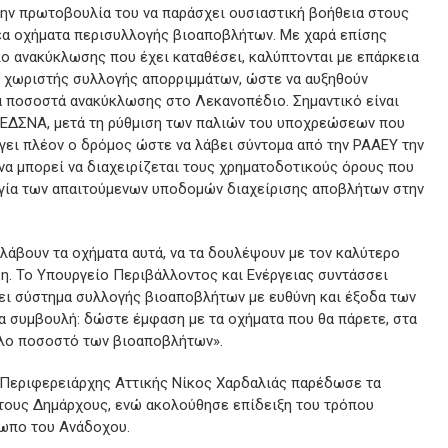
την πρωτοβουλία του να παράσχει ουσιαστική βοήθεια στους
έα οχήματα περισυλλογής βιοαποβλήτων. Με χαρά επίσης
ιο ανακύκλωσης που έχει καταθέσει, καλύπτονται με επάρκεια
ό χωριστής συλλογής απορριμμάτων, ώστε να αυξηθούν
τα ποσοστά ανακύκλωσης στο Λεκανοπέδιο. Σημαντικό είναι
ον ΕΔΣΝΑ, μετά τη ρύθμιση των παλιών του υποχρεώσεων που
ίγει πλέον ο δρόμος ώστε να λάβει σύντομα από την ΡΑΑΕΥ την
να μπορεί να διαχειρίζεται τους χρηματοδοτικούς όρους που
υργία των απαιτούμενων υποδομών διαχείρισης αποβλήτων στην
λάβουν τα οχήματα αυτά, να τα δουλέψουν με τον καλύτερο
ση. Το Υπουργείο Περιβάλλοντος και Ενέργειας συντάσσει
ξει σύστημα συλλογής βιοαποβλήτων με ευθύνη και έξοδα των
α συμβουλή: δώστε έμφαση με τα οχήματα που θα πάρετε, στα
γάλο ποσοστό των βιοαποβλήτων».
ο Περιφερειάρχης Αττικής Νίκος Χαρδαλιάς παρέδωσε τα
τους Δημάρχους, ενώ ακολούθησε επίδειξη του τρόπου
σωπο του Ανάδοχου.