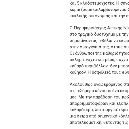
και 5 κλαδοτεμαχιστές. Η συν
ευρώ (συμπεριλαμβανομένου Φ
κυκλικής οικονομίας και την 
Ο Περιφερειάρχης Αττικής Νί
στο τραγικό δυστύχημα με την
σημειώνοντας: «Θέλω να εκφρά
στην οικογένειά της, στους σ
Οι άνθρωποι της καθαριότητας
σκληρά, νύχτα και μέρα, συχνά
καθαρό περιβάλλον. Δεν μπορο
καθήκον. Η ασφάλειά τους είν
Ακολούθως αναφερόμενος στη
ότι: «Σήμερα κάνουμε ένα ακ
μας. Με την παράδοση του πρ
απορριμματοφόρων και εξοπλι
καθαρότερο, λειτουργικότερο 
μια σειρά από σημαντικά «όπλα
αποτελεσματική, θέτοντας τις 