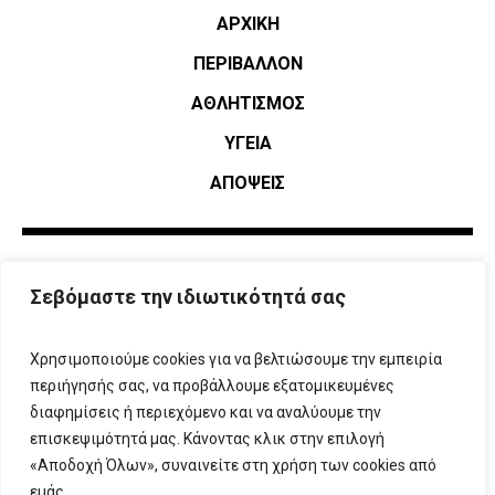
ΑΡΧΙΚΗ
ΠΕΡΙΒΑΛΛΟΝ
ΑΘΛΗΤΙΣΜΌΣ
ΥΓΕΙΑ
ΑΠΟΨΕΙΣ
Σεβόμαστε την ιδιωτικότητά σας
Χρησιμοποιούμε cookies για να βελτιώσουμε την εμπειρία
περιήγησής σας, να προβάλλουμε εξατομικευμένες
διαφημίσεις ή περιεχόμενο και να αναλύουμε την
επισκεψιμότητά μας. Κάνοντας κλικ στην επιλογή
ΠΛΗΡΟΦΟΡΙΕΣ
T:
210 666 3993
|
E:
info@attikovima.gr
«Αποδοχή Όλων», συναινείτε στη χρήση των cookies από
ΦΟΡΜΑ ΕΠΙΚΟΙΝΩΝΙΑΣ
εμάς.