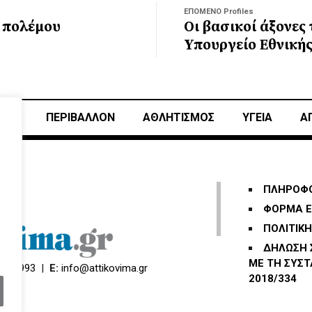
ΕΠΟΜΕΝΟ Profiles
 πολέμου
Οι βασικοί άξονες
Υπουργείο Εθνική
ΙΚΗ
ΠΕΡΙΒΑΛΛΟΝ
ΑΘΛΗΤΙΣΜΌΣ
ΥΓΕΙΑ
Α
ΠΛΗΡΟΦΟ
ΦΟΡΜΑ Ε
ΠΟΛΙΤΙΚ
ΔΗΛΩΣΗ
ΜΕ ΤΗ ΣΥΣΤ
66 3993
|
E:
info@attikovima.gr
2018/334