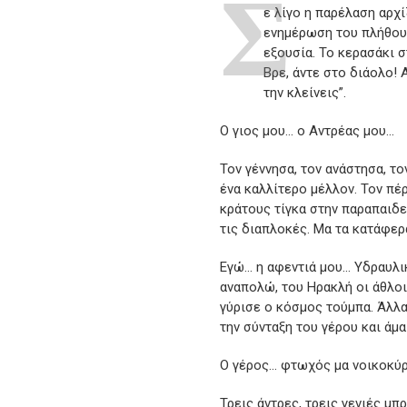
Σ
ε λίγο η παρέλαση αρχί
ενημέρωση του πλήθους
εξουσία. Το κερασάκι 
Βρε, άντε στο διάολο! 
την κλείνεις”.
Ο γιος μου… ο Αντρέας μου…
Τον γέννησα, τον ανάστησα, τ
ένα καλλίτερο μέλλον. Τον π
κράτους τίγκα στην παραπαιδεί
τις διαπλοκές. Μα τα κατάφε
Εγώ… η αφεντιά μου… Υδραυλικ
αναπολώ, του Ηρακλή οι άθλοι 
γύρισε ο κόσμος τούμπα. Άλλα
την σύνταξη του γέρου και άμα
Ο γέρος… φτωχός μα νοικοκύρη
Τρεις άντρες, τρεις γενιές μ