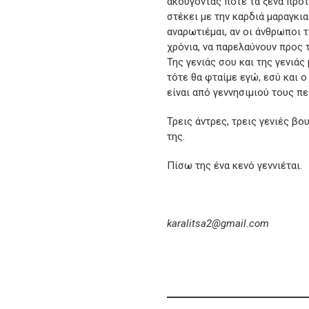
ακούγοντας πότε τα ξένα προ
στέκει με την καρδιά μαραγκι
αναρωτιέμαι, αν οι άνθρωποι 
χρόνια, να παρελαύνουν προς 
Της γενιάς σου και της γενιάς
τότε θα φταίμε εγώ, εσύ και ο
είναι από γεννησιμιού τους πε
Τρεις άντρες, τρεις γενιές β
της.
Πίσω της ένα κενό γεννιέται.
karalitsa2@gmail.com