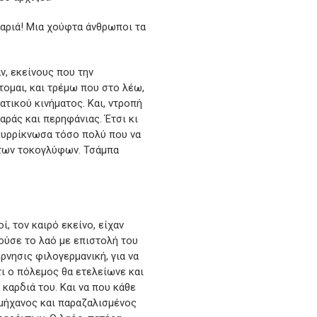
ικαριά! Μια χούφτα άνθρωποι τα
ν, εκείνους που την
ομαι, και τρέμω που στο λέω,
ατικού κινήματος. Και, ντροπή
αράς και περηφάνιας. Έτσι κι
ς συρρίκνωσα τόσο πολύ που να
 των τοκογλύφων. Τσάμπα
ί, τον καιρό εκείνο, είχαν
λούσε το λαό με επιστολή του
ρνησις φιλογερμανική, για να
τι ο πόλεμος θα ετελείωνε και
 καρδιά του. Και να που κάθε
αμήχανος και παραζαλισμένος