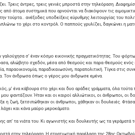
ζει. Τρεις άντρες, τρεις γενιές μπροστά στην τηλεόραση. Διαφημίσ
 από άτομα συστημικά που αρνούνται να διακόψουν τις αιμομικτι
στην τούρτα… ανέξοδες υποδείξεις εύρυθμης λειτουργίας του πολι
Απλώνω το χέρι στο κοντρόλ. Ο παππούς γρυλίζει, δαγκώνει η ματι
ον γαλούχησα σ’ έναν κόσμο εικονικής πραγματικότητας. Του φόρτ
έρασα, αλώβητο σχεδόν, μέσα από θεσμούς και παρα-θεσμούς ενός
α, παραοικονομία, παραδικαιωσύνη, παραπολιτική. Τίγκα στις συνε
ρα. Τον άνδρωσα όπως ο γέρος μου άνδρωσε εμένα.
ός, μ’ ένα κάβουρα στο χέρι και δυο αράδες γράμματα, όλα τούτα
μου φαντάζουν. Ήταν και οι καιροί αλλιώτικοι, οι άνθρωποι, οι δ
ξε η ζωή, ξετσιπώθηκαν οι άνθρωποι, χάθηκαν οι δουλειές. Φτάσα
 λάχει και κάνα μαύρο μεροκάματο.
ς απ’ τα νιάτα του. Κι αγωνιστής και δουλευτής ως τα γεράματά τ
προστά στην τηλεόραση. Η στρατιωτική παρέλαση της 28ης Οκτωβρί