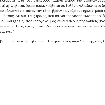
τεκτοράτα, πότε τους ανέξοδους πατριωτισμούς των ντόπιων συμφ
ασμένη. Φοβάται, δραπετεύει, κρύβεται σε θολές ανέλπιδες προσδ
του μέλλοντος σ’ αυτόν τον τόπο, βρουν καινούριους ήρωες, μέσα
τιμή τους. Δικούς τους ήρωες, που θα ‘ναι της γενιάς των παππού
 μου. Και ξέρεις, αν οι απόγονοι μας κάνουν ακόμη παρελάσεις μό
 παππούς. Γιατί, εμείς θα καταδικάσουμε εκείνες τις γενιές που δ
θαμένες”.
ουβοί μπροστά στην τηλεόραση. Η στρατιωτική παρέλαση της 28ης