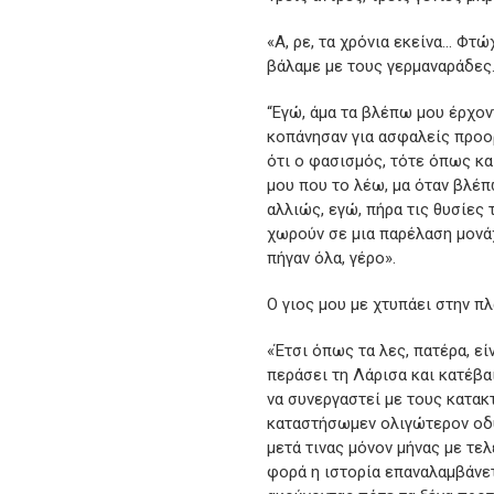
«Α, ρε, τα χρόνια εκείνα… Φτώ
βάλαμε με τους γερμαναράδες. 
“Εγώ, άμα τα βλέπω μου έρχον
κοπάνησαν για ασφαλείς προο
ότι ο φασισμός, τότε όπως και
μου που το λέω, μα όταν βλέπ
αλλιώς, εγώ, πήρα τις θυσίες 
χωρούν σε μια παρέλαση μονά
πήγαν όλα, γέρο».
Ο γιος μου με χτυπάει στην πλ
«Έτσι όπως τα λες, πατέρα, είν
περάσει τη Λάρισα και κατέβα
να συνεργαστεί με τους κατακτ
καταστήσωμεν ολιγώτερον οδυν
μετά τινας μόνον μήνας με τελ
φορά η ιστορία επαναλαμβάνετ