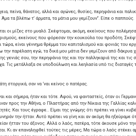
χεια, πείνα, θάνατος, αλλά και αγώνες, θυσίες, περηφάνια και παλ
Άμα τα βλέπω τ’ άρματα, τα μάτια μου γεμίζουν”. Είπε ο παππούς.
ται οι μίζες στο μυαλό. Σκέφτομαι, ακόμη, εκείνους που πολέμησα
ρισμούς, εκείνους που φόρεσαν την κουκούλα του προδότη. Σκέφτ
 τώρα, είναι γέννημα θρέμμα του καπιταλισμού και φονιάς του εργ
ω την παρέλαση εγώ, τα δικά μου μάτια δεν γεμίζουν από δάκρυα χ
της γενιάς σου, την περηφάνια της και την παλληκαριά της και τι
χα. Τις μετάλλαξα σε υποδούλωση και λεηλασία υπό τις διαταγές
άτη στοργικά, σαν να ‘ναι κείνος ο πατέρας.
αι και σήμερα, ήταν και τότε. Αφού, να φανταστείς, όταν οι Γερμανο
ιναν προς την Αθήνα, ο Πλαστήρας από την Νίκαια της Γαλλίας κα
ητές. Και τους έγραφε… Είμαι της γνώμης ότι πρέπει να γίνει κυβέ
ηράν την ήτταν. Αυτό πρέπει να γίνη και αν ακόμη θα ηξεύραμε ό
είαν ήτταν του άξονος. Αλλά ο λαός, πατέρα, τότε άκουσε μόνο την
αι. Κι αν επαναληφθεί τούτες τις μέρες; Μα τώρα ο λαός στέκει 