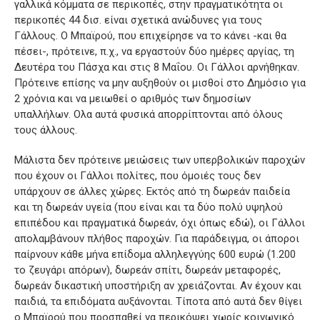
γαλλικά κόμματα σε περικοπές, στην πραγματικότητα οι
περικοπές 44 δισ. είναι σχετικά ανώδυνες για τους
Γάλλους. Ο Μπαϊρού, που επιχείρησε να το κάνει -και θα
πέσει-, πρότεινε, π.χ., να εργαστούν δύο ημέρες αργίας, τη
Δευτέρα του Πάσχα και στις 8 Μαΐου. Οι Γάλλοι αρνήθηκαν.
Πρότεινε επίσης να μην αυξηθούν οι μισθοί στο Δημόσιο για
2 χρόνια και να μειωθεί ο αριθμός των δημοσίων
υπαλλήλων. Ολα αυτά φυσικά απορρίπτονται από όλους
τους άλλους.
Μάλιστα δεν πρότεινε μειώσεις των υπερβολικών παροχών
που έχουν οι Γάλλοι πολίτες, που όμοιές τους δεν
υπάρχουν σε άλλες χώρες. Εκτός από τη δωρεάν παιδεία
και τη δωρεάν υγεία (που είναι και τα δύο πολύ υψηλού
επιπέδου και πραγματικά δωρεάν, όχι όπως εδώ), οι Γάλλοι
απολαμβάνουν πλήθος παροχών. Για παράδειγμα, οι άποροι
παίρνουν κάθε μήνα επίδομα αλληλεγγύης 600 ευρώ (1.200
το ζευγάρι απόρων), δωρεάν σπίτι, δωρεάν μεταφορές,
δωρεάν δικαστική υποστήριξη αν χρειάζονται. Αν έχουν και
παιδιά, τα επιδόματα αυξάνονται. Τίποτα από αυτά δεν θίγει
ο Μπαϊρού που προσπαθεί να περικόψει χωρίς κοινωνικό