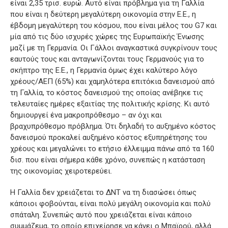
είναι 2,35 τρισ. ευρώ. Αυτό είναι πρόβλημα για τη Γαλλία
που είναι η δεύτερη μεγαλύτερη οικονομία στην Ε.Ε., η
έβδομη μεγαλύτερη του κόσμου, που είναι μέλος του G7 και
μία από τις δύο ισχυρές χώρες της Ευρωπαϊκής Ένωσης
μαζί με τη Γερμανία. Οι Γάλλοι αναγκαστικά συγκρίνουν τους
εαυτούς τους και ανταγωνίζονται τους Γερμανούς για το
σκήπτρο της Ε.Ε., η Γερμανία όμως έχει καλύτερο λόγο
χρέους/ΑΕΠ (65%) και χαμηλότερα επιτόκια δανεισμού από
τη Γαλλία, το κόστος δανεισμού της οποίας ανέβηκε τις
τελευταίες ημέρες εξαιτίας της πολιτικής κρίσης. Κι αυτό
δημιουργεί ένα μακροπρόθεσμο – αν όχι και
βραχυπρόθεσμο πρόβλημα. Ότι δηλαδή το αυξημένο κόστος
δανεισμού προκαλεί αυξημένο κόστος εξυπηρέτησης του
χρέους και μεγαλώνει το ετήσιο έλλειμμα πάνω από τα 160
δισ. που είναι σήμερα κάθε χρόνο, συνεπώς η κατάσταση
της οικονομίας χειροτερεύει.
Η Γαλλία δεν χρειάζεται το ΔΝΤ να τη διασώσει όπως
κάποιοι φοβούνται, είναι πολύ μεγάλη οικονομία και πολύ
σπάταλη. Συνεπώς αυτό που χρειάζεται είναι κάποιο
συμμάζεμα, το οποίο επιχείρησε να κάνει ο Μπαϊρού, αλλά