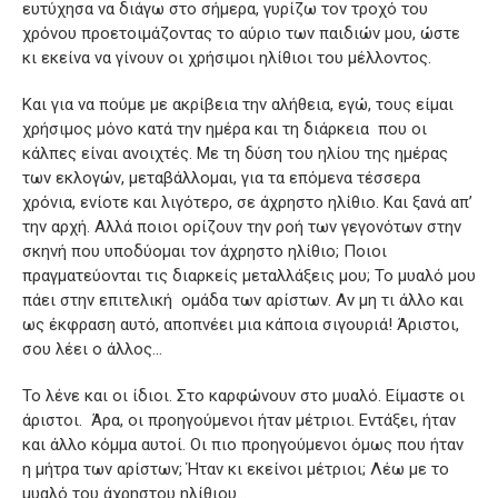
ευτύχησα να διάγω στο σήμερα, γυρίζω τον τροχό του
χρόνου προετοιμάζοντας το αύριο των παιδιών μου, ώστε
κι εκείνα να γίνουν οι χρήσιμοι ηλίθιοι του μέλλοντος.
Και για να πούμε με ακρίβεια την αλήθεια, εγώ, τους είμαι
χρήσιμος μόνο κατά την ημέρα και τη διάρκεια που οι
κάλπες είναι ανοιχτές. Με τη δύση του ηλίου της ημέρας
των εκλογών, μεταβάλλομαι, για τα επόμενα τέσσερα
χρόνια, ενίοτε και λιγότερο, σε άχρηστο ηλίθιο. Και ξανά απ’
την αρχή. Αλλά ποιοι ορίζουν την ροή των γεγονότων στην
σκηνή που υποδύομαι τον άχρηστο ηλίθιο; Ποιοι
πραγματεύονται τις διαρκείς μεταλλάξεις μου; Το μυαλό μου
πάει στην επιτελική ομάδα των αρίστων. Αν μη τι άλλο και
ως έκφραση αυτό, αποπνέει μια κάποια σιγουριά! Άριστοι,
σου λέει ο άλλος…
Το λένε και οι ίδιοι. Στο καρφώνουν στο μυαλό. Είμαστε οι
άριστοι. Άρα, οι προηγούμενοι ήταν μέτριοι. Εντάξει, ήταν
και άλλο κόμμα αυτοί. Οι πιο προηγούμενοι όμως που ήταν
η μήτρα των αρίστων; Ήταν κι εκείνοι μέτριοι; Λέω με το
μυαλό του άχρηστου ηλίθιου…