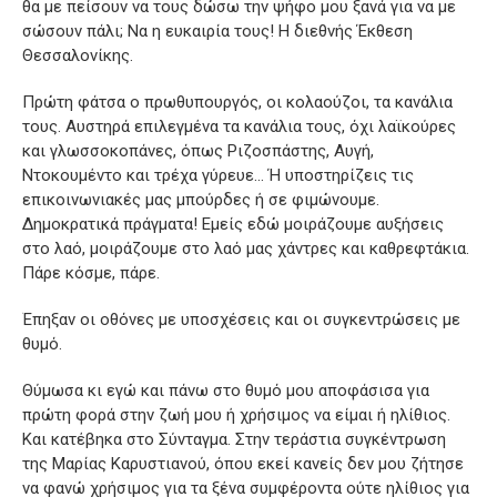
θα με πείσουν να τους δώσω την ψήφο μου ξανά για να με
σώσουν πάλι; Να η ευκαιρία τους! Η διεθνής Έκθεση
Θεσσαλονίκης.
Πρώτη φάτσα ο πρωθυπουργός, οι κολαούζοι, τα κανάλια
τους. Αυστηρά επιλεγμένα τα κανάλια τους, όχι λαϊκούρες
και γλωσσοκοπάνες, όπως Ριζοσπάστης, Αυγή,
Ντοκουμέντο και τρέχα γύρευε… Ή υποστηρίζεις τις
επικοινωνιακές μας μπούρδες ή σε φιμώνουμε.
Δημοκρατικά πράγματα! Εμείς εδώ μοιράζουμε αυξήσεις
στο λαό, μοιράζουμε στο λαό μας χάντρες και καθρεφτάκια.
Πάρε κόσμε, πάρε.
Έπηξαν οι οθόνες με υποσχέσεις και οι συγκεντρώσεις με
θυμό.
Θύμωσα κι εγώ και πάνω στο θυμό μου αποφάσισα για
πρώτη φορά στην ζωή μου ή χρήσιμος να είμαι ή ηλίθιος.
Και κατέβηκα στο Σύνταγμα. Στην τεράστια συγκέντρωση
της Μαρίας Καρυστιανού, όπου εκεί κανείς δεν μου ζήτησε
να φανώ χρήσιμος για τα ξένα συμφέροντα ούτε ηλίθιος για