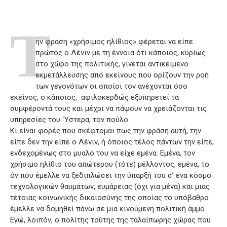
Τ
ην φράση «χρήσιμος ηλίθιος» φέρεται να είπε
πρώτος ο Λένιν με τη έννοια ότι κάποιος, κυρίως
στο χώρο της πολιτικής, γίνεται αντικείμενο
εκμετάλλευσης από εκείνους που ορίζουν την ροή
των γεγονότων οι οποίοι τον ανέχονται όσο
εκείνος, ο κάποιος, αφιλοκερδώς εξυπηρετεί τα
συμφέροντά τους και μέχρι να πάψουν να χρειάζονται τις
υπηρεσίες του. Ύστερα, τον πούλο.
Κι είναι φορές που σκέφτομαι πως την φράση αυτή, την
είπε δεν την είπε ο Λένιν, ή όποιος τέλος πάντων την είπε,
ενδεχομένως στο μυαλό του να είχε εμένα. Εμένα, τον
χρήσιμο ηλίθιο του απώτερου (τότε) μέλλοντος, εμένα, το
όν που έμελλε να ξεδιπλώσει την ύπαρξή του σ’ ένα κόσμο
τεχνολογικών θαυμάτων, ευμάρειας (όχι για μένα) και μιας
τέτοιας κοινωνικής δικαιοσύνης της οποίας το υπόβαθρο
έμελλε να δομηθεί πάνω σε μια κινούμενη πολιτική άμμο.
Εγώ, λοιπόν, ο πολίτης τούτης της ταλαίπωρης χώρας που