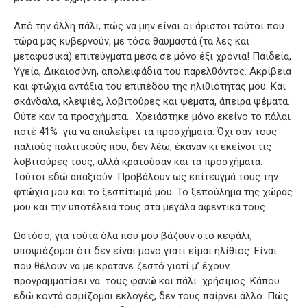
Από την άλλη πάλι, πώς να μην είναι οι άριστοι τούτοι που
τώρα μας κυβερνούν, με τόσα θαυμαστά (τα λες και
μεταφυσικά) επιτεύγματα μέσα σε μόνο έξι χρόνια! Παιδεία,
Υγεία, Δικαιοσύνη, απολειφάδια του παρελθόντος. Ακρίβεια
και φτώχια αντάξια του επιπέδου της ηλιθιότητάς μου. Και
σκάνδαλα, κλεψιές, λοβιτούρες και ψέματα, άπειρα ψέματα.
Ούτε καν τα προσχήματα… Χρειάστηκε μόνο εκείνο το πάλαι
ποτέ 41% για να απαλείψει τα προσχήματα. Όχι σαν τους
παλιούς πολιτικούς που, δεν λέω, έκαναν κι εκείνοι τις
λοβιτούρες τους, αλλά κρατούσαν και τα προσχήματα.
Τούτοι εδώ απαξιούν. Προβάλουν ως επίτευγμά τους την
φτώχια μου και το ξεσπίτωμά μου. Το ξεπούλημα της χώρας
μου και την υποτέλειά τους στα μεγάλα αφεντικά τους.
Ωστόσο, για τούτα όλα που μου βάζουν στο κεφάλι,
υποψιάζομαι ότι δεν είναι μόνο γιατί είμαι ηλίθιος. Είναι
που θέλουν να με κρατάνε ζεστό γιατί μ’ έχουν
προγραμματίσει να τους φανώ και πάλι χρήσιμος. Κάπου
εδώ κοντά οσμίζομαι εκλογές, δεν τους παίρνει άλλο. Πώς