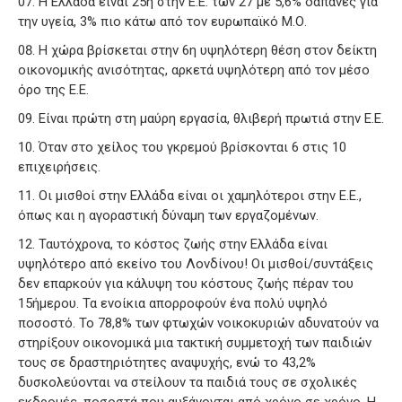
Η Ελλάδα είναι 25η στην Ε.Ε. των 27 με 5,6% δαπάνες για
την υγεία, 3% πιο κάτω από τον ευρωπαϊκό Μ.Ο.
Η χώρα βρίσκεται στην 6η υψηλότερη θέση στον δείκτη
οικονομικής ανισότητας, αρκετά υψηλότερη από τον μέσο
όρο της Ε.Ε.
Είναι πρώτη στη μαύρη εργασία, θλιβερή πρωτιά στην Ε.Ε.
Όταν στο χείλος του γκρεμού βρίσκονται 6 στις 10
επιχειρήσεις.
Οι μισθοί στην Ελλάδα είναι οι χαμηλότεροι στην Ε.Ε.,
όπως και η αγοραστική δύναμη των εργαζομένων.
Ταυτόχρονα, το κόστος ζωής στην Ελλάδα είναι
υψηλότερο από εκείνο του Λονδίνου! Οι μισθοί/συντάξεις
δεν επαρκούν για κάλυψη του κόστους ζωής πέραν του
15ήμερου. Τα ενοίκια απορροφούν ένα πολύ υψηλό
ποσοστό. Το 78,8% των φτωχών νοικοκυριών αδυνατούν να
στηρίξουν οικονομικά μια τακτική συμμετοχή των παιδιών
τους σε δραστηριότητες αναψυχής, ενώ το 43,2%
δυσκολεύονται να στείλουν τα παιδιά τους σε σχολικές