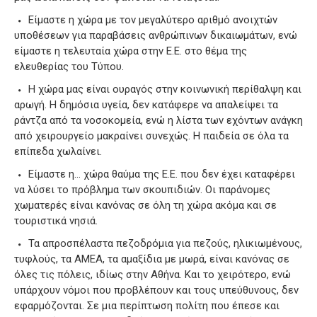
Είμαστε η χώρα με τον μεγαλύτερο αριθμό ανοιχτών
υποθέσεων για παραβάσεις ανθρώπινων δικαιωμάτων, ενώ
είμαστε η τελευταία χώρα στην Ε.Ε. στο θέμα της
ελευθερίας του Τύπου.
Η χώρα μας είναι ουραγός στην κοινωνική περίθαλψη και
αρωγή. Η δημόσια υγεία, δεν κατάφερε να απαλείψει τα
ράντζα από τα νοσοκομεία, ενώ η λίστα των εχόντων ανάγκη
από χειρουργείο μακραίνει συνεχώς. Η παιδεία σε όλα τα
επίπεδα χωλαίνει.
Είμαστε η… χώρα θαύμα της Ε.Ε. που δεν έχει καταφέρει
να λύσει το πρόβλημα των σκουπιδιών. Οι παράνομες
χωματερές είναι κανόνας σε όλη τη χώρα ακόμα και σε
τουριστικά νησιά.
Τα απροσπέλαστα πεζοδρόμια για πεζούς, ηλικιωμένους,
τυφλούς, τα ΑΜΕΑ, τα αμαξίδια με μωρά, είναι κανόνας σε
όλες τις πόλεις, ιδίως στην Αθήνα. Και το χειρότερο, ενώ
υπάρχουν νόμοι που προβλέπουν και τους υπεύθυνους, δεν
εφαρμόζονται. Σε μια περίπτωση πολίτη που έπεσε και