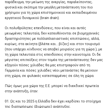
παράδειγμα, την μείωση της ανεργίας, παραλείποντας,
φυσικά και σκόπιμα την μεγάλη μετανάστευση του πιο
χρήσιμου για τη χώρα επιστημονικού και εκπαιδευμένου
εργατικού δυναμικού (brain drain).
Οι πολυθρύλητες επενδύσεις, που είναι και αυτές
μειωμένες τελευταία, δεν κατευθύνονται σε βιομηχανικές
δραστηριότητες με πολλαπλασιαστικές επιπτώσεις, αλλά,
κυρίως, στα ακίνητα (βλέπε και… βίζες) και στον τουρισμό
(που υπάρχει κίνδυνος να αποβεί μοιραίος για τη χώρα ), με
τη χώρα τελευταία στις επενδύσεις στην καινοτομία. Οι δε
μέγιστες επιτεύξεις στον τομέα της μετανάστευσης δεν μας
εξηγούν πόσες χιλιάδες θα μας επιστραφούν από τη
Γερμανία και πόσες χιλιάδες νέοι μετανάστες θα μείνουν
στη χώρα, σε φυλακές κατεσπαρμένες σε όλη τη χώρα.
Πώς όμως μια χώρα της Ε.Ε. μπορεί να διεκδικεί πρωτεία
στην ανάπτυξη, όταν:
Ως και το 2025 η Ελλάδα δεν έχει κερδίσει το στοίχημα
της διατηρήσιμης (βιώσιμης) ανάπτυξης.