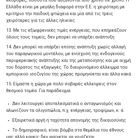
εκδρομές, ποσοστά που αυξάνονται από χρόνο σε χρόνο. Η
Ελλάδα είναι με μεγάλη διαφορά στην Ε.Ε. η χειρότερη με
κριτήριο την παιδική φτώχεια και μία από τις τρεις
χειρότερες για τις άλλες ηλικίες
Με τις εξωφρενικές τιμές ενέργειας, που επηρεάζουν
όλους τους τομείς, δεν μπορεί να υπάρξει ανάπτυξη
Δεν μπορεί να υπάρξει επίσης ανάπτυξη χωρίς αλλαγή
του παραγωγικού μοντέλου, με ενίσχυση της ενδογενούς
περιφερειακής ανάπτυξης και της μεταποίησης και με αιχμή
του δόρατος τις εξαγωγές. Το διευρυνόμενο έλλειμμα του
εμπορικού ισοζυγίου της χώρας προμηνύεται και άλλα κακά.
Είμαστε η χώρα με πολύ σοβαρές ελλείψεις στον
θεσμικό τομέα. Για παράδειγμα:
Δεν λειτουργεί αποτελεσματικά ο ανταγωνισμός και
αλωνίζουν τα ολιγοπώλια, π.χ. ενέργειας, τροφίμων, κ. ά.
Εξαιρετικά αργή η ταχύτητα απονομής της δικαιοσύνης
Το δημογραφικό, είναι βόμβα στα θεμέλια του έθνους
μας αλλά κανείς δεν φαίνεται να νοιάζεται.