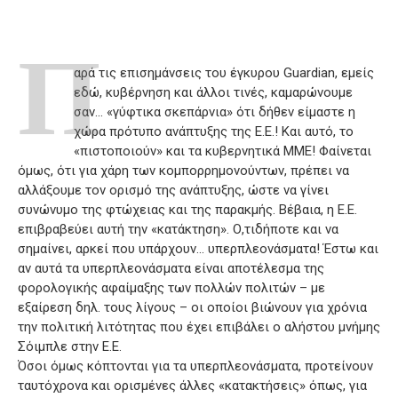
Π
αρά τις επισημάνσεις του έγκυρου Guardian, εμείς
εδώ, κυβέρνηση και άλλοι τινές, καμαρώνουμε
σαν… «γύφτικα σκεπάρνια» ότι δήθεν είμαστε η
χώρα πρότυπο ανάπτυξης της Ε.Ε.! Και αυτό, το
«πιστοποιούν» και τα κυβερνητικά ΜΜΕ! Φαίνεται
όμως, ότι για χάρη των κομπορρημονούντων, πρέπει να
αλλάξουμε τον ορισμό της ανάπτυξης, ώστε να γίνει
συνώνυμο της φτώχειας και της παρακμής. Βέβαια, η Ε.Ε.
επιβραβεύει αυτή την «κατάκτηση». Ο,τιδήποτε και να
σημαίνει, αρκεί που υπάρχουν… υπερπλεονάσματα! Έστω και
αν αυτά τα υπερπλεονάσματα είναι αποτέλεσμα της
φορολογικής αφαίμαξης των πολλών πολιτών – με
εξαίρεση δηλ. τους λίγους – οι οποίοι βιώνουν για χρόνια
την πολιτική λιτότητας που έχει επιβάλει ο αλήστου μνήμης
Σόιμπλε στην Ε.Ε.
Όσοι όμως κόπτονται για τα υπερπλεονάσματα, προτείνουν
ταυτόχρονα και ορισμένες άλλες «κατακτήσεις» όπως, για