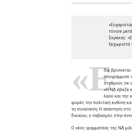
«Ευχαριστώ 
τόνισε μετ
Σκρέκας. «Ε
ξεχωριστά 
«Ε
δώ βρίσκεται 
υπογράμμισε ο
σταθμούς σε α
«Η ΝΔ έβαζε κ
λαού και της 
φορές την πολιτική ευθύνη κ
τη συναίνεση. Η απάντηση στο 
δικαίου, ο σεβασμός στην ένν
Ο νέος γραμματέας της ΝΔ μίλ