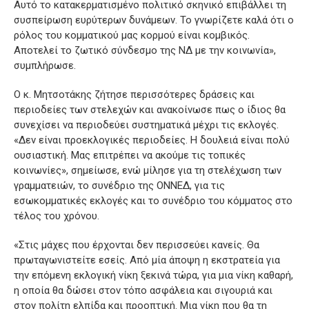
Αυτό το κατακερματισμένο πολιτικό σκηνικό επιβάλλει τη
συσπείρωση ευρύτερων δυνάμεων. Το γνωρίζετε καλά ότι ο
ρόλος του κομματικού μας κορμού είναι κομβικός.
Αποτελεί το ζωτικό σύνδεσμο της ΝΔ με την κοινωνία»,
συμπλήρωσε.
Ο κ. Μητσοτάκης ζήτησε περισσότερες δράσεις και
περιοδείες των στελεχών και ανακοίνωσε πως ο ίδιος θα
συνεχίσει να περιοδεύει συστηματικά μέχρι τις εκλογές.
«Δεν είναι προεκλογικές περιοδείες. Η δουλειά είναι πολύ
ουσιαστική. Μας επιτρέπει να ακούμε τις τοπικές
κοινωνίες», σημείωσε, ενώ μίλησε για τη στελέχωση των
γραμματειών, το συνέδριο της ΟΝΝΕΔ, για τις
εσωκομματικές εκλογές και το συνέδριο του κόμματος στο
τέλος του χρόνου.
«Στις μάχες που έρχονται δεν περισσεύει κανείς. Θα
πρωταγωνιστείτε εσείς. Από μία άποψη η εκστρατεία για
την επόμενη εκλογική νίκη ξεκινά τώρα, για μια νίκη καθαρή,
η οποία θα δώσει στον τόπο ασφάλεια και σιγουριά και
στον πολίτη ελπίδα και προοπτική. Μια νίκη που θα τη