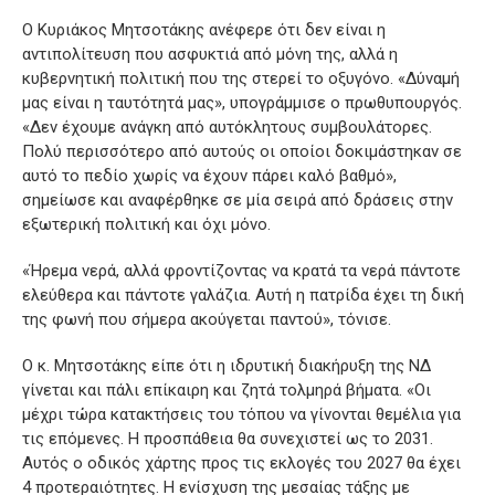
Ο Κυριάκος Μητσοτάκης ανέφερε ότι δεν είναι η
αντιπολίτευση που ασφυκτιά από μόνη της, αλλά η
κυβερνητική πολιτική που της στερεί το οξυγόνο. «Δύναμή
μας είναι η ταυτότητά μας», υπογράμμισε ο πρωθυπουργός.
«Δεν έχουμε ανάγκη από αυτόκλητους συμβουλάτορες.
Πολύ περισσότερο από αυτούς οι οποίοι δοκιμάστηκαν σε
αυτό το πεδίο χωρίς να έχουν πάρει καλό βαθμό»,
σημείωσε και αναφέρθηκε σε μία σειρά από δράσεις στην
εξωτερική πολιτική και όχι μόνο.
«Ήρεμα νερά, αλλά φροντίζοντας να κρατά τα νερά πάντοτε
ελεύθερα και πάντοτε γαλάζια. Αυτή η πατρίδα έχει τη δική
της φωνή που σήμερα ακούγεται παντού», τόνισε.
Ο κ. Μητσοτάκης είπε ότι η ιδρυτική διακήρυξη της ΝΔ
γίνεται και πάλι επίκαιρη και ζητά τολμηρά βήματα. «Οι
μέχρι τώρα κατακτήσεις του τόπου να γίνονται θεμέλια για
τις επόμενες. Η προσπάθεια θα συνεχιστεί ως το 2031.
Αυτός ο οδικός χάρτης προς τις εκλογές του 2027 θα έχει
4 προτεραιότητες. Η ενίσχυση της μεσαίας τάξης με