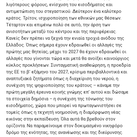
λιγότερους φόρους, ενίσχυση του εισοδήματος και
αντιμετώπιση του στεγαστικού. Δεύτερον ένα καλύτερο
κράτος. Τρίτον, ισχυροποίηση των εθνικών μας θέσεων.
Τέταρτον και επιμένω πολύ σε αυτό, την άρση των
ανισοτήτων μεταξύ του κέντρου και της περιφέρειας.
Κανείς δεν πρέπει να ξεχνά την ενιαία τροχιά ανόδου της
Ελλάδος. Όπως σήμερα έχουν εδραιωθεί οι αλλαγές της
πρώτης μας θητείας, μέχρι το 2027 θα έχουν εδραιωθεί οι
αλλαγές που γίνονται τώρα και μετά θα ανοίξει καινούργιος
κύκλος προκλήσεων. Συνταγματική αναθεώρηση, η προεδρία
της ΕΕ το β’ εξάμηνο του 2027, κρίσιμα περιβαλλοντικά και
αναπτυξιακά ζητήματα όπως η διαχείριση του νερού, η
συνέχιση της ψηφιοποίησης του κράτους – κάναμε την
πρώτη μεγάλη έρευνα κοινής γνώμης επ’ αυτού και δώσαμε
τα στοιχεία δημόσια – η συνέχιση της τόνωσης του
εισοδήματος, χώρα που μπορεί να πρωταγωνιστήσει σε
τομείς όπως η τεχνητή νοημοσύνη, η διαμόρφωση νέας
εικόνας στην εκπαίδευση. Όλα αυτά θα βρεθούν στον
ορίζοντα. Να παραμείνουμε στον δοκιμασμένο νικηφόρο
δρόμο της ενότητας, της ανανέωσης και της διεύρυνσης.