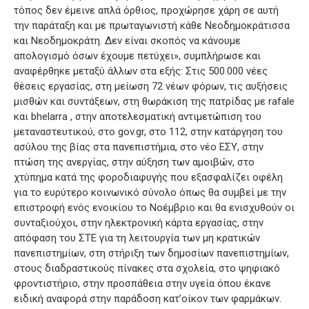
τόπος δεν έμεινε απλά όρθιος, προχώρησε χάρη σε αυτή
την παράταξη και με πρωταγωνιστή κάθε Νεοδημοκράτισσα
και Νεοδημοκράτη. Δεν είναι σκοπός να κάνουμε
απολογισμό όσων έχουμε πετύχει», συμπλήρωσε και
αναφέρθηκε μεταξύ άλλων στα εξής: Στις 500.000 νέες
θέσεις εργασίας, στη μείωση 72 νέων φόρων, τις αυξήσεις
μισθών και συντάξεων, στη θωράκιση της πατρίδας με rafale
και bhelarra , στην αποτελεσματική αντιμετώπιση του
μεταναστευτικού, στο gov.gr, στο 112, στην κατάργηση του
ασύλου της βίας στα πανεπιστήμια, στο νέο ΕΣΥ, στην
πτώση της ανεργίας, στην αύξηση των αμοιβών, στο
χτύπημα κατά της φοροδιαφυγής που εξασφαλίζει οφέλη
για το ευρύτερο κοινωνικό σύνολο όπως θα συμβεί με την
επιστροφή ενός ενοικίου το Νοέμβριο και θα ενισχυθούν οι
συνταξιούχοι, στην ηλεκτρονική κάρτα εργασίας, στην
απόφαση του ΣΤΕ για τη λειτουργία των μη κρατικών
πανεπιστημίων, στη στήριξη των δημοσίων πανεπιστημίων,
στους διαδραστικούς πίνακες στα σχολεία, στο ψηφιακό
φροντιστήριο, στην προσπάθεια στην υγεία όπου έκανε
ειδική αναφορά στην παράδοση κατ’οίκον των φαρμάκων.