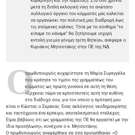
κυβέρνηση και την παράταξη. Στα δύο χρόνια
μετά τη διπλή εκλογική νίκη το ανώτατο
συλλογικό όργανο του κόμματός μας καλείται
να οργανώσει την πολιτική μας διαδρομή έως
τις επόμενες κάλπες. Τότε με το σύνθημα “το
είπαμε το κάναμε” θα ζητήσουμε ισχυρή
εντολή για μία γόνιμη τρίτη θητεία», ανέφερε ο
Κυριάκος Μητσοτάκης στην ΠΕ της ΝΔ.
Ο
πρωθυπουργός ευχαρίστησε τη Μαρία Συρεγγέλα
που κράτησε το τιμόνι της γραμματέως του
κόμματος ως πρώτη γυναίκα σε αυτή τη θέση.
«Έρχεσαι τώρα να εμπιστευτείς αυτή την ευθύνη
στο διάδοχό σου, για τον οποίο η πρότασή μου
είναι ο Κώστας ο Σκρέκας. Ένας ακλόνητος νεοδημοκράτης
και ταυτόχρονα ένα έμπειρο, αποτελεσματικό στέλεχος.
Είμαι βέβαιος ότι ως γραμματέας της ΠΕ θα εργαστεί με την
ίδια προσήλωση», συνέχισε ο κ. Μητσοτάκης.
Ο πρωθυπουργός αναφέρθηκε σε όσα προηγήθηκαν. «Ο