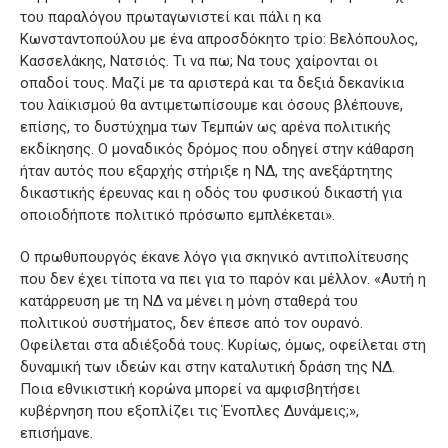
του παραλόγου πρωταγωνιστεί και πάλι η κα
Κωνσταντοπούλου με ένα απροσδόκητο τρίο: Βελόπουλος,
Κασσελάκης, Νατσιός. Τι να πω; Να τους χαίρονται οι
οπαδοί τους. Μαζί με τα αριστερά και τα δεξιά δεκανίκια
του λαϊκισμού θα αντιμετωπίσουμε και όσους βλέπουνε,
επίσης, το δυστύχημα των Τεμπών ως αρένα πολιτικής
εκδίκησης. Ο μοναδικός δρόμος που οδηγεί στην κάθαρση
ήταν αυτός που εξαρχής στήριξε η ΝΔ, της ανεξάρτητης
δικαστικής έρευνας και η οδός του φυσικού δικαστή για
οποιοδήποτε πολιτικό πρόσωπο εμπλέκεται».
Ο πρωθυπουργός έκανε λόγο για σκηνικό αντιπολίτευσης
που δεν έχει τίποτα να πει για το παρόν και μέλλον. «Αυτή η
κατάρρευση με τη ΝΔ να μένει η μόνη σταθερά του
πολιτικού συστήματος, δεν έπεσε από τον ουρανό.
Οφείλεται στα αδιέξοδά τους. Κυρίως, όμως, οφείλεται στη
δυναμική των ιδεών και στην καταλυτική δράση της ΝΔ.
Ποια εθνικιστική κορώνα μπορεί να αμφισβητήσει
κυβέρνηση που εξοπλίζει τις Ένοπλες Δυνάμεις;»,
επισήμανε.