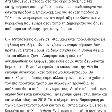
Απελπισμένοι έφτασαν στο πιο ακραίο διάβημα. Να
κατηγορήσουν υπουργούς και εμένα ως πρωθυπουργό για
εσχάτη προδοσία. Επαναλαμβάνω για εσχάτη προδοσία.
Τόλμησαν να αμαυρώσουν την παράταξη του Κωνσταντίνου
Καραμανλή που έφερε στον τόπο τη Δημοκρατία για δήθεν
απόπειρα κατάλυσής της», υπογράμμισε.
Ο κ. Μητσοτάκης συνέχισε: «Και μαζί έναν πρωθυπουργό με
τη λαϊκή εντολή τριών συνεχόμενων αναμετρήσεων. Δεν
πρέπει να επιτρέψουμε να διολισθήσει και η Βουλή σε μία
τέτοια άθλια ατζέντα. Διαφορετικά, η πολιτική
αντιπαράθεση θα ξεφύγει από κάθε όριο. Αυτό δεν λέγεται
δημοκρατία. Είναι ένα εφιαλτικό κακέκτυπό της. Δεν θα
γίνουμε συνένοχοι κατά του κοινοβουλευτισμού. Θα
αποκαλύψουμε όσους εκμεταλλεύτηκαν με τον πιο χυδαίο,
τον πιο πρόστυχο τρόπο μια συλλογική τραγωδία. Τα
υπόλοιπα θα τα πούμε στην ώρα τους. Αυτή η σύμπραξη των
άκρων δεν είναι καινούργια. Την έχουμε ζήσει στις πάνω και
κάτω πλατείες του 2015. Τότε είχαμε τον κ. Βαρουφάκη με
την κα Κωνσταντοπούλου και τον κ. Τσίπρα αγκαλιά με τον κ.
Καμμένο και τη Χρυσή Αυγή. Ενώ τώρα σε αυτή τη συντεχνία