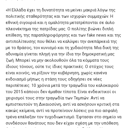
«Η Ελλάδα έχει τη δυνατότητα να μείνει μακριά λόγω της
πολιτικής σταθερότητας και των ισχυρών συμμαχιών. Η
εθνική σιγουριά και η ομαλότητα μετατρέπονται σε άυλο
πλεονέκτημα της πατρίδας μας. Ο πολίτης βιώνει διπλή
επίθεση, της παραπληροφόρησης και των fake news και της
αντιπολίτευσης που θέλει να καλύψει την ανεπάρκειά της
με το θράσος, τον κυνισμό και τη χυδαιότητα. Μια δική της
αδυναμία γίνεται πληγή για την ίδια την δημοκρατική μας
ζωή. Μπορεί να μην ακολουθούν όλα τα κόμματα τους
ίδιους τόνους, ούτε τις ίδιες πρακτικές. Ο στόχος τους
είναι κοινός, να ρίξουν την κυβέρνηση, χωρίς κανένα
ενδοιασμό μήπως η στάση τους οδηγήσει σε νέες
περιπέτειες. 10 χρόνια μετά την τραγωδία του καλοκαιρού
του 2015 κάποιοι δεν έμαθαν τίποτα. Είναι ενδεικτικοί οι
χειρισμοί τους στην τραγωδία των Τεμπών. Αντί να
εμπιστευτούν τη Δικαιοσύνη, αντί να ασκήσουν κριτική στα
κακώς κείμενα, αντί να προτείνουν λύσεις για πιο ασφαλή
τρένα επέλεξαν τον τυχοδιωκτισμό. Έφτασαν στο σημείο να
συνδέσουν θανάτους που δεν είχαν σχέση με την υπόθεση.