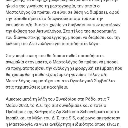
ηλικία της γυναίκας τη μαστογραφία, την οποία ο
Μαστολόγος θα πρέπει να είναι σε θέση να διαβάσει, αφού
την τοποθετήσει στο διαφανοσκόποιο του και την
εκτιμήσει ο/η ίδιος/α, χωρίς να διαβάσει εκ των προτέρων
την έκθεση του Ακτινολόγου. Στο τέλος της προσωπικής
του διαγνωστικής προσέγγισης, μπορεί να διαβάσει και την
έκθεση του Ακτινολόγου για οποιοδήποτε λόγο.
Στην περίπτωση που θα διαπιστωθεί οποιαδήποτε
ανωμαλία στον μαστό, ο Μαστολόγος θα πρέπει να μπορεί
να πραγματοποιήσει την ανάλογη χειρουργική επέμβαση που
θα χρειασθεί η κάθε εξεταζόμενη γυναίκα. Τέλος ο/η
Μαστολόγος συμμετέχει και στο Ογκολογικό Συμβούλιο
στις περιπτώσεις με κακοήθεια.
Αμέσως μετά τη λήξη του Συνεδρίου στη Ρόδο, στις 7
Μαΐου 2023, το Δ.Σ. της SIS συνεδρίασε και ο τότε ο
Πρόεδρος της Καθηγητής Δρ Schlomo Schneebaum από το
Ισραήλ και τα Μέλη του Δ. Σ. της SIS, ομόφωνα απεφάσισαν
η Μαστολογία να γίνει ανεξάρτητη ειδικότητα όπως είναι η