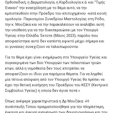
Ορθοπεδική, η Δερματολογία, η Καρδιολογία κ.ά. και ”Τιμής
Ένεκεν” την ενασχόληση με το θέμα αυτό, να την
εμπιστευθούν στην Πρόεδρο του επιτυχημένου -κατά κοινή
ομολογία- Παγκοσμίου Συνεδρίου Μαστολογίας στη Ρόδο,
την κ. Μουζάκα και να την παρακαλέσουν να αναλάβει αυτή
την υπόθεση για να την διεκπεραιώσει με τον Υπουργό
Υγείας στην Ελλάδα. Έκτοτε (Μάιος 2023), παρόλο που
αποφασίστηκε αυτό δεν κατέστη εφικτό μέχρι σήμερα και
οι γυναίκες συνεχίζουν να ταλαιπωρούνται.
Για το θέμα έχει γίνει ενημέρωση στο Υπουργείο Υγείας και
συγκεκριμένα των δύο Υπουργών των τελευταίων τριών
ετών, αλλά η νομοθεσία δεν τους επιτρέπει να
αποφασίζουν οι ίδιοι για παρόμοια θέματα. Για να ληφθεί
μία τέτοια απόφαση από τον Υπουργό Υγείας θα πρέπει να
έχει την θετική εισήγηση του Προέδρου του ΚΕΣΥ (Κεντρικό
Συμβούλιο Υγείας) η οποία δεν έγινε ποτέ.»
Όπως ανέφερε χαρακτηριστικά η Δρ Μουζάκα: «Η
συνέντευξη Τύπου πραγματοποιήθηκε για την πληρέστερη,
έγκαιρη και έγκυρη ενημέρωση των Δημοσιογράφων και του