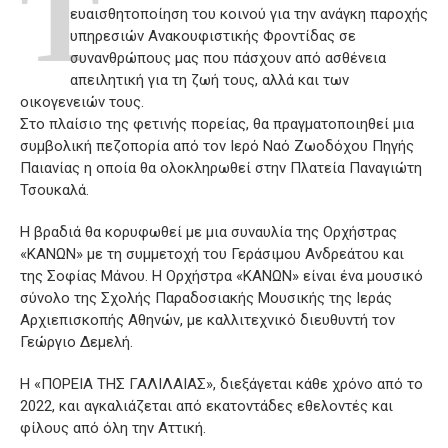
Τ
ευαισθητοποίηση του κοινού για την ανάγκη παροχής
υπηρεσιών Ανακουφιστικής Φροντίδας σε
συνανθρώπους μας που πάσχουν από ασθένεια
απειλητική για τη ζωή τους, αλλά και των
οικογενειών τους.
Στο πλαίσιο της φετινής πορείας, θα πραγματοποιηθεί μια
συμβολική πεζοπορία από τoν Ιερό Ναό Ζωοδόχου Πηγής
Παιανίας η οποία θα ολοκληρωθεί στην Πλατεία Παναγιώτη
Τσουκαλά.
Η βραδιά θα κορυφωθεί με μια συναυλία της Ορχήστρας
«ΚΑΝΩΝ» με τη συμμετοχή του Γεράσιμου Ανδρεάτου και
της Σοφίας Μάνου. Η Ορχήστρα «ΚΑΝΩΝ» είναι ένα μουσικό
σύνολο της Σχολής Παραδοσιακής Μουσικής της Ιεράς
Αρχιεπισκοπής Αθηνών, με καλλιτεχνικό διευθυντή τον
Γεώργιο Δεμελή.
Η «ΠΟΡΕΙΑ ΤΗΣ ΓΑΛΙΛΑΙΑΣ», διεξάγεται κάθε χρόνο από το
2022, και αγκαλιάζεται από εκατοντάδες εθελοντές και
φίλους από όλη την Αττική.