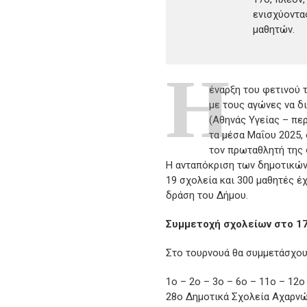
ενισχύοντα
μαθητών.
Η
έναρξη του φετινού 
με τους αγώνες να δ
(Αθηνάς Υγείας – πε
τα μέσα Μαΐου 2025, 
τον πρωταθλητή της 
Η ανταπόκριση των δημοτικών
19 σχολεία και 300 μαθητές έ
δράση του Δήμου.
Συμμετοχή σχολείων στο 1
Στο τουρνουά θα συμμετάσχου
1ο – 2ο – 3ο – 6ο – 11ο – 12ο
28ο Δημοτικά Σχολεία Αχαρν