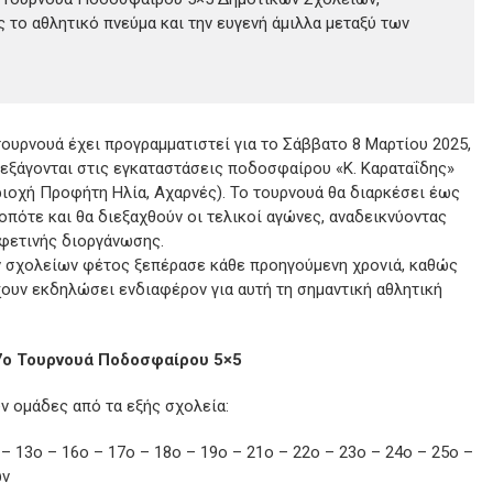
ς το αθλητικό πνεύμα και την ευγενή άμιλλα μεταξύ των
τουρνουά έχει προγραμματιστεί για το Σάββατο 8 Μαρτίου 2025,
ιεξάγονται στις εγκαταστάσεις ποδοσφαίρου «Κ. Καραταΐδης»
ριοχή Προφήτη Ηλία, Αχαρνές). Το τουρνουά θα διαρκέσει έως
οπότε και θα διεξαχθούν οι τελικοί αγώνες, αναδεικνύοντας
φετινής διοργάνωσης.
 σχολείων φέτος ξεπέρασε κάθε προηγούμενη χρονιά, καθώς
χουν εκδηλώσει ενδιαφέρον για αυτή τη σημαντική αθλητική
7ο Τουρνουά Ποδοσφαίρου 5×5
ν ομάδες από τα εξής σχολεία:
 – 13ο – 16ο – 17ο – 18ο – 19ο – 21ο – 22ο – 23ο – 24ο – 25ο –
ών