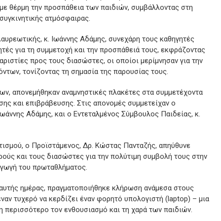
 με θέρμη την προσπάθεια των παιδιών, συμβάλλοντας στη
 συγκινητικής ατμόσφαιρας.
αυρεωτικής, κ. Ιωάννης Αδάμης, συνεχάρη τους καθηγητές
τές για τη συμμετοχή και την προσπάθειά τους, εκφράζοντας
αριστίες προς τους διασώστες, οι οποίοι μερίμνησαν για την
ντων, τονίζοντας τη σημασία της παρουσίας τους.
ν, απονεμήθηκαν αναμνηστικές πλακέτες στα συμμετέχοντα
σης και επιβράβευσης. Στις απονομές συμμετείχαν ο
Ιωάννης Αδάμης, και ο Εντεταλμένος Σύμβουλος Παιδείας, κ.
τισμού, ο Προϊστάμενος, Δρ. Κώστας Πανταζής, απηύθυνε
ρούς και τους διασώστες για την πολύτιμη συμβολή τους στην
αγωγή του πρωταθλήματος.
αυτής ημέρας, πραγματοποιήθηκε κλήρωση ανάμεσα στους
ναν τυχερό να κερδίζει έναν φορητό υπολογιστή (laptop) – μια
 περισσότερο τον ενθουσιασμό και τη χαρά των παιδιών.