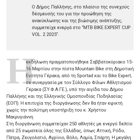
Ο Δήμος Παλλήνης, στο πλαίσιο της συνεχούς
δέσμευσής του για την προώθηση της
ανακύκλωσης και της βιώσιμης ανάπτυξης,
συμμετείχε ενεργά στο “MTB BIKE EXPERT CUP
VOL. 2 2025”.
Η
εκδήλωση πραγματοποιήθηκε Σαββατοκύριακο 15-
16 Μαρτίου στην πίστα Mountain Bike στη Δημοτική
Ενότητα Γέρακα, από τη Sportad και το Bike Expert,
σε συνεργασία με τον Σύλλογο Φίλων Αθλητισμού
Γέρακα (ΣΥ.Φ.Α.ΓΕ.), υπό την αιγίδα του Δήμου
Παλλήνης και της Ελληνικής Ομοσπονδίας Ποδηλασίας
(ΕΟΠ). Η επιτυχία της διοργάνωσης δεν θα ήταν εφικτή
χωρίς την πολύτιμη υποστήριξη του κ. Χρήστου
Μακρυγιάννη.
Στη διοργάνωση συμμετείχαν 250 αθλητές με ενεργό δελτίο
από 25 σωματεία όλης της Ελλάδας, όπως Αττική, Ρόδο,
Πάτρα, Ζευγολατιό, Αγρίνιο, Βόλο, Λαμία, Σπάρτη. Η μεγάλη