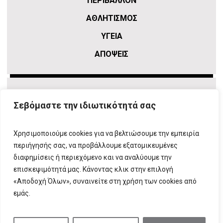
ΠΕΡΙΒΑΛΛΟΝ
ΑΘΛΗΤΙΣΜΌΣ
ΥΓΕΙΑ
ΑΠΟΨΕΙΣ
Σεβόμαστε την ιδιωτικότητά σας
Χρησιμοποιούμε cookies για να βελτιώσουμε την εμπειρία
περιήγησής σας, να προβάλλουμε εξατομικευμένες
διαφημίσεις ή περιεχόμενο και να αναλύουμε την
επισκεψιμότητά μας. Κάνοντας κλικ στην επιλογή
ΠΛΗΡΟΦΟΡΙΕΣ
T:
210 666 3993
|
E:
info@attikovima.gr
«Αποδοχή Όλων», συναινείτε στη χρήση των cookies από
ΦΟΡΜΑ ΕΠΙΚΟΙΝΩΝΙΑΣ
εμάς.
ΠΟΛΙΤΙΚΗ ΑΠΟΡΡΗΤΟΥ
ΔΗΛΩΣΗ ΣΥΜΜΟΡΦΩΣΗΣ