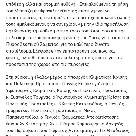
υπόθεση αλλά και ατομική ευθύνη.» Επικαλούμενος τη ρήση
του Μπέντζαμιν Φράνκλιν «Όποιος αποτυγχάνει να
προετοιμαστεί, προετοιμάζεται να αποτύχει», κάλεσε όλους
τους εμπλεκόμενους να συνεχίσουν με την ίδια προσήλωση,
δηλώνοντας τη διαθεσιμότητα τόσο του ίδιου όσο και της
πολιτικής και υπηρεσιακής ηγεσίας του Υπουργείου και του
Πυροσβεστικού Σώματος, για το καλύτερο δυνατό
αποτέλεσμα. Εξέφρασε την εμπιστοσύνη του πως και
φέτος, όλοι θα δώσουν τον καλύτερό τους εαυτό για την
προστασία της χώρας από τις πυρκαγιές.
Στη σύσκεψη έλαβαν μέρος ο Υπουργός Κλιματικής Κρίσης
και Πολιτικής Προστασίας Γιάννης Κεφαλογιάννης, ο
Υφυπουργός Κλιματικής Κρίσης και Πολιτικής Προστασίας
κ. Ευάγγελος Τουρνάς, ο Υφυπουργός Κλιματικής Κρίσης και
Πολιτικής Προστασίας κ. Κώστας Κατσαφάδος, ο Γενικός
Γραμματέας Πολιτικής Προστασίας κ. Νίκος
Παπαευσταθίου, ο Γενικός Γραμματέας Αποκατάστασης
Φυσικών Καταστροφών κ. Πέτρος Καμπούρης, ο Αρχηγός
του Πυροσβεστικού Σώματος Αντιστράτηγος ΠΣ Θεόδωρος