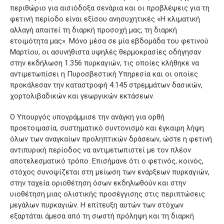
περιθώριο για αισιόδοξα σενάρια και οι προβλέψεις για τη
φετινή περίοδο είναι εξίσου ανησυχητικές «Η κλιματική
αλλαγή απαιτεί τη διαρκή προσοχή μας, τη διαρκή
ετοιμότητα μας». Μόνο μέσα σε μία εβδομάδα του φετινού
Μαρτίου, οι ασυνήθιστα υψηλές θερμοκρασίες οδήγησαν
στην εκδήλωση 1.356 πυρκαγιών, τις οποίες κλήθηκε να
αντιμετωπίσει η Πυροσβεστική Υπηρεσία και οι οποίες
προκάλεσαν την καταστροφή 4.145 στρεμμάτων δασικών,
χορτολιβαδικών και γεωργικών εκτάσεων.
Ο Υπουργός υπογράμμισε την ανάγκη για ορθή
προετοιμασία, συστηματικό συντονισμό και έγκαιρη λήψη
όλων των αναγκαίων προληπτικών δράσεων, ώστε η φετινή
αντιπυρική περίοδος να αντιμετωπιστεί με τον πλέον
αποτελεσματικό τρόπο. Επισήμανε ότι ο φετινός, κοινός,
στόχος συνοψίζεται στη μείωση των ενάρξεων πυρκαγιών,
στην ταχεία οριοθέτηση όσων εκδηλωθούν και στην
υιοθέτηση μιας ολιστικής προσέγγισης στις περιπτώσεις
μεγάλων πυρκαγιών. Η επίτευξη αυτών των στόχων
εξαρτάται άμεσα από τη σωστή πρόληψη και τη διαρκή