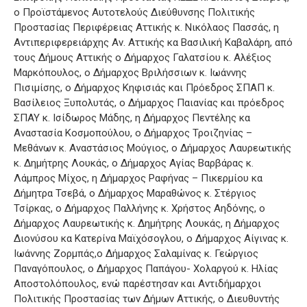
ο Προϊστάμενος Αυτοτελούς Διεύθυνσης Πολιτικής
Προστασίας Περιφέρειας Αττικής κ. Νικόλαος Πασσάς, η
Αντιπεριφερειάρχης Αν. Αττικής κα Βασιλική Καβαλάρη, από
τους Δήμους Αττικής ο Δήμαρχος Γαλατσίου κ. Αλέξιος
Μαρκόπουλος, ο Δήμαρχος Βριλήσσιων κ. Ιωάννης
Πισιμίσης, ο Δήμαρχος Κηφισιάς και Πρόεδρος ΣΠΑΠ κ.
Βασίλειος Ξυπολυτάς, ο Δήμαρχος Παιανίας και πρόεδρος
ΣΠΑΥ κ. Ισίδωρος Μάδης, η Δήμαρχος Πεντέλης κα
Αναστασία Κοσμοπούλου, ο Δήμαρχος Τροιζηνίας –
Μεθάνων κ. Αναστάσιος Μούγιος, ο Δήμαρχος Λαυρεωτικής
κ. Δημήτρης Λουκάς, ο Δήμαρχος Αγίας Βαρβάρας κ.
Λάμπρος Μίχος, η Δήμαρχος Ραφήνας – Πικερμίου κα
Δήμητρα Τσεβά, ο Δήμαρχος Μαραθώνος κ. Στέργιος
Τσίρκας, ο Δήμαρχος Παλλήνης κ. Χρήστος Αηδόνης, ο
Δήμαρχος Λαυρεωτικής κ. Δημήτρης Λουκάς, η Δήμαρχος
Διονύσου κα Κατερίνα Μαϊχόσογλου, ο Δήμαρχος Αίγινας κ.
Ιωάννης Ζορμπάς,ο Δήμαρχος Σαλαμίνας κ. Γεώργιος
Παναγόπουλος, ο Δήμαρχος Παπάγου- Χολαργού κ. Ηλίας
Αποστολόπουλος, ενώ παρέστησαν και Αντιδήμαρχοι
Πολιτικής Προστασίας των Δήμων Αττικής, ο Διευθυντής