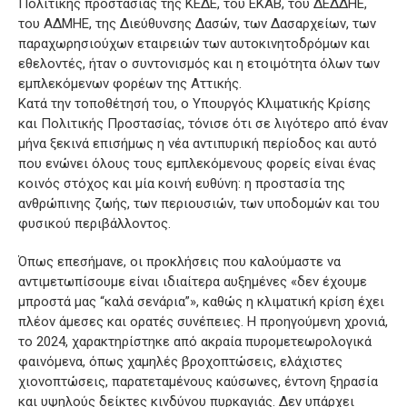
Πολιτικής προστασίας της ΚΕΔΕ, του ΕΚΑΒ, του ΔΕΔΔΗΕ,
του ΑΔΜΗΕ, της Διεύθυνσης Δασών, των Δασαρχείων, των
παραχωρησιούχων εταιρειών των αυτοκινητοδρόμων και
εθελοντές, ήταν ο συντονισμός και η ετοιμότητα όλων των
εμπλεκόμενων φορέων της Αττικής.
Κατά την τοποθέτησή του, ο Υπουργός Κλιματικής Κρίσης
και Πολιτικής Προστασίας, τόνισε ότι σε λιγότερο από έναν
μήνα ξεκινά επισήμως η νέα αντιπυρική περίοδος και αυτό
που ενώνει όλους τους εμπλεκόμενους φορείς είναι ένας
κοινός στόχος και μία κοινή ευθύνη: η προστασία της
ανθρώπινης ζωής, των περιουσιών, των υποδομών και του
φυσικού περιβάλλοντος.
Όπως επεσήμανε, οι προκλήσεις που καλούμαστε να
αντιμετωπίσουμε είναι ιδιαίτερα αυξημένες «δεν έχουμε
μπροστά μας “καλά σενάρια”», καθώς η κλιματική κρίση έχει
πλέον άμεσες και ορατές συνέπειες. Η προηγούμενη χρονιά,
το 2024, χαρακτηρίστηκε από ακραία πυρομετεωρολογικά
φαινόμενα, όπως χαμηλές βροχοπτώσεις, ελάχιστες
χιονοπτώσεις, παρατεταμένους καύσωνες, έντονη ξηρασία
και υψηλούς δείκτες κινδύνου πυρκαγιάς. Δεν υπάρχει