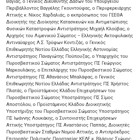
Βάγιας, ο Γενικός Διευθυντής Δασών του Υπουργείου
Περιβάλλοντος Βαγγέλης Γκουντούφας, ο Περιφερειάρχης
Αττικής κ. Νίκος Χαρδαλιάς, ο εκπρόσωπος του ΓΕΕΘΑ
Διοικητής της Διοίκησης Κατασκευών και Αντιμετώπισης
Φυσικών Καταστροφών Αντιστράτηγος Μιχαήλ Κλούβας, ο
Αρχηγός του Λιμενικού Σώματος – Ελληνικής Ακτοφυλακής
Αντιναύαρχος Λ.Σ. Τρύφων Κοντιζάς, ο Γενικός
Επιθεωρητής Νοτίου Ελλάδας Ελληνικής Αστυνομίας
Αντιστράτηγος Παναγιώτης Πούπουζας, ο Υπαρχηγός του
Πυροσβεστικού Σώματος Αντιστράτηγος ΠΣ Γεώργιος
Μαρκουλάκης, ο Επιτελάρχης του Πυροσβεστικού Σώματος
Αντιστράτηγος ΠΣ Αθανάσιος Μπαλάφας, ο Γενικός
Επιθεωρητής Νοτίου Ελλάδας Αντιστράτηγος ΠΣ Χρήστος
Πλατάς, ο Προϊστάμενος Κλάδου Επιχειρήσεων του
Πυροσβεστικού Σώματος Υποστράτηγος ΠΣ Σίμος
Αποστόλου, ο Προϊστάμενος Κλάδου Διοικητικής
Υποστήριξης του Πυροσβεστικού Σώματος Υποστράτηγος
ΠΣ Ιωάννης Λουκάκης, ο Συντονιστής Επιχειρήσεων
Αττικής Υποστράτηγος ΠΣ Αναστάσιος Παππάς, Διοικητές
Πυροσβεστικών Σταθμών Νομού Αττικής, ο Αντιπρόεδρος
Επιτροπής Πολιτικής Προστασίας ΚΕΔΕ κ. Βλάσιος Σιώμος,