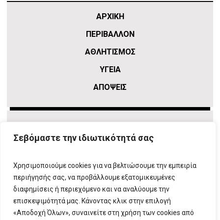
ΑΡΧΙΚΗ
ΠΕΡΙΒΑΛΛΟΝ
ΑΘΛΗΤΙΣΜΌΣ
ΥΓΕΙΑ
ΑΠΟΨΕΙΣ
Σεβόμαστε την ιδιωτικότητά σας
Χρησιμοποιούμε cookies για να βελτιώσουμε την εμπειρία
περιήγησής σας, να προβάλλουμε εξατομικευμένες
διαφημίσεις ή περιεχόμενο και να αναλύουμε την
επισκεψιμότητά μας. Κάνοντας κλικ στην επιλογή
ΠΛΗΡΟΦΟΡΙΕΣ
T:
210 666 3993
|
E:
info@attikovima.gr
«Αποδοχή Όλων», συναινείτε στη χρήση των cookies από
ΦΟΡΜΑ ΕΠΙΚΟΙΝΩΝΙΑΣ