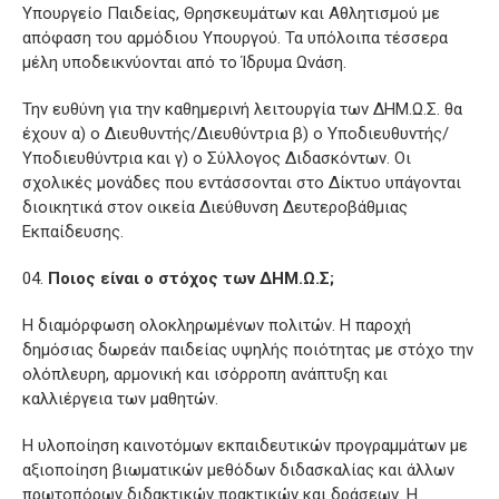
Υπουργείο Παιδείας, Θρησκευμάτων και Αθλητισμού με
απόφαση του αρμόδιου Υπουργού. Τα υπόλοιπα τέσσερα
μέλη υποδεικνύονται από το Ίδρυμα Ωνάση.
Την ευθύνη για την καθημερινή λειτουργία των ΔΗΜ.Ω.Σ. θα
έχουν α) ο Διευθυντής/Διευθύντρια β) ο Υποδιευθυντής/
Υποδιευθύντρια και γ) ο Σύλλογος Διδασκόντων. Οι
σχολικές μονάδες που εντάσσονται στο Δίκτυο υπάγονται
διοικητικά στον οικεία Διεύθυνση Δευτεροβάθμιας
Εκπαίδευσης.
Ποιος είναι ο στόχος των ΔΗΜ.Ω.Σ;
Η διαμόρφωση ολοκληρωμένων πολιτών. Η παροχή
δημόσιας δωρεάν παιδείας υψηλής ποιότητας με στόχο την
ολόπλευρη, αρμονική και ισόρροπη ανάπτυξη και
καλλιέργεια των μαθητών.
Η υλοποίηση καινοτόμων εκπαιδευτικών προγραμμάτων με
αξιοποίηση βιωματικών μεθόδων διδασκαλίας και άλλων
πρωτοπόρων διδακτικών πρακτικών και δράσεων. Η