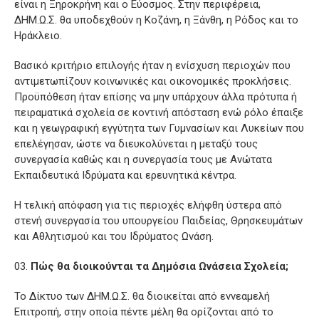
είναι η Ξηροκρήνη και ο Εύοσμος. Στην περιφέρεια,
ΔΗΜ.Ω.Σ. θα υποδεχθούν η Κοζάνη, η Ξάνθη, η Ρόδος και το
Ηράκλειο.
Βασικό κριτήριο επιλογής ήταν η ενίσχυση περιοχών που
αντιμετωπίζουν κοινωνικές και οικονομικές προκλήσεις.
Προϋπόθεση ήταν επίσης να μην υπάρχουν άλλα πρότυπα ή
πειραματικά σχολεία σε κοντινή απόσταση ενώ ρόλο έπαιξε
και η γεωγραφική εγγύτητα των Γυμνασίων και Λυκείων που
επελέγησαν, ώστε να διευκολύνεται η μεταξύ τους
συνεργασία καθώς και η συνεργασία τους με Ανώτατα
Εκπαιδευτικά Ιδρύματα και ερευνητικά κέντρα.
Η τελική απόφαση για τις περιοχές ελήφθη ύστερα από
στενή συνεργασία του υπουργείου Παιδείας, Θρησκευμάτων
και Αθλητισμού και του Ιδρύματος Ωνάση.
Πώς θα διοικούνται τα Δημόσια Ωνάσεια Σχολεία;
Το Δίκτυο των ΔΗΜ.Ω.Σ. θα διοικείται από εννεαμελή
Επιτροπή, στην οποία πέντε μέλη θα ορίζονται από το