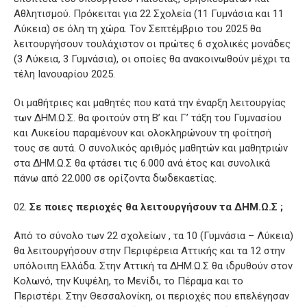
Αθλητισμού. Πρόκειται για 22 Σχολεία (11 Γυμνάσια και 11
Λύκεια) σε όλη τη χώρα. Τον Σεπτέμβριο του 2025 θα
λειτουργήσουν τουλάχιστον οι πρώτες 6 σχολικές μονάδες
(3 Λύκεια, 3 Γυμνάσια), οι οποίες θα ανακοινωθούν μέχρι τα
τέλη Ιανουαρίου 2025.
Οι μαθήτριες και μαθητές που κατά την έναρξη λειτουργίας
των ΔΗΜ.Ω.Σ. θα φοιτούν στη Β’ και Γ’ τάξη του Γυμνασίου
και Λυκείου παραμένουν και ολοκληρώνουν τη φοίτησή
τους σε αυτά. Ο συνολικός αριθμός μαθητών και μαθητριών
στα ΔΗΜ.Ω.Σ θα φτάσει τις 6.000 ανά έτος και συνολικά
πάνω από 22.000 σε ορίζοντα δωδεκαετίας.
Σε ποιες περιοχές θα λειτουργήσουν τα ΔΗΜ.Ω.Σ ;
Από το σύνολο των 22 σχολείων , τα 10 (Γυμνάσια – Λύκεια)
θα λειτουργήσουν στην Περιφέρεια Αττικής και τα 12 στην
υπόλοιπη Ελλάδα. Στην Αττική τα ΔΗΜ.Ω.Σ θα ιδρυθούν στον
Κολωνό, την Κυψέλη, το Μενίδι, το Πέραμα και το
Περιστέρι. Στην Θεσσαλονίκη, οι περιοχές που επελέγησαν