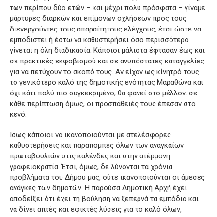
των περίπου δύο ετών – και μέχρι πολύ πρόσφατα – γίναμε
μάρτυρες διαρκών και επίμονων οχλήσεων προς τους
διενεργούντες τους απαραίτητους ελέγχους, έτσι ώστε να
εμποδιστεί ή έστω να καθυστερήσει όσο περισσότερο
γίνεται η όλη διαδικασία. Κάποιοι μάλιστα έφτασαν έως και
σε πρακτικές εκφοβισμού και σε ανυπόστατες καταγγελίες
για να πετύχουν το σκοπό τους. Αν είχαν ως κίνητρό τους
το γενικότερο καλό της δημοτικής ενότητας Μαραθώνα και
όχι κάτι πολύ πιο συγκεκριμένο, θα φανεί στο μέλλον, σε
κάθε περίπτωση όμως, οι προσπάθειές τους έπεσαν στο
κενό.
Ίσως κάποιοι να ικανοποιούνται με ατελέσφορες
καθυστερήσεις και παραπομπές όλων των αναγκαίων
πρωτοβουλιών στις καλένδες και στην ατέρμονη
γραφειοκρατία. Έτσι, όμως, δε λύνονται τα χρόνια
προβλήματα του Δήμου μας, ούτε ικανοποιούνται οι άμεσες
ανάγκες των δημοτών. Η παρούσα Δημοτική Αρχή έχει
αποδείξει ότι έχει τη βούληση να ξεπερνά τα εμπόδια και
να δίνει απτές και εφικτές λύσεις για το καλό όλων,