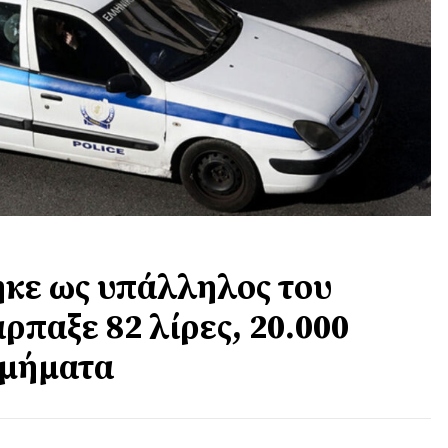
κε ως υπάλληλος του
ρπαξε 82 λίρες, 20.000
σμήματα