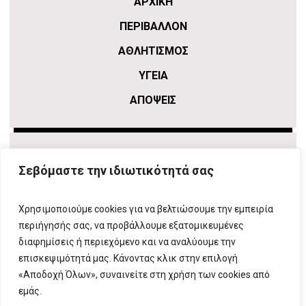
ΑΡΧΙΚΗ
ΠΕΡΙΒΑΛΛΟΝ
ΑΘΛΗΤΙΣΜΌΣ
ΥΓΕΙΑ
ΑΠΟΨΕΙΣ
Σεβόμαστε την ιδιωτικότητά σας
Χρησιμοποιούμε cookies για να βελτιώσουμε την εμπειρία
περιήγησής σας, να προβάλλουμε εξατομικευμένες
διαφημίσεις ή περιεχόμενο και να αναλύουμε την
επισκεψιμότητά μας. Κάνοντας κλικ στην επιλογή
ΠΛΗΡΟΦΟΡΙΕΣ
T:
210 666 3993
|
E:
info@attikovima.gr
«Αποδοχή Όλων», συναινείτε στη χρήση των cookies από
ΦΟΡΜΑ ΕΠΙΚΟΙΝΩΝΙΑΣ
εμάς.
ΠΟΛΙΤΙΚΗ ΑΠΟΡΡΗΤΟΥ