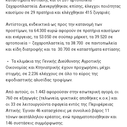
ζαχαροπλαστεία. Διενεργήθηκαν, επίσης, έλεγχοι ποιότητας
καυσίμου σε 29 πρατήρια και ελέγχθηκαν 415 ζυγαριές.
Αντίστοιχα, ενδεικτικά ως προς την κατανομή των
προστίμων, τα 64.300 ευρώ αφορούν σε πρατήρια καυσίμων
και ενέργειας, τα 53.050 σε σούπερ μάρκετ, τα 39.520 σε
αρτοποιεία – ζαχαροπλαστεία, τα 38.700 σε παντοπωλεία
και είδη διατροφής και τα 30.700 σε καταστήματα εστίασης.
Τα κλιμάκια της Γενικής Διεύθυνσης Αγροτικής
Οικονομίας και Κτηνιατρικής έχουν προχωρήσει, μέχρι
στιγμής, σε 2.236 ελέγχους σε όλο το εύρος της
εφοδιαστικής αλυσίδας τροφίμων.
Από αυτούς, οι 1.443 αφορούσαν στην εσωτερική αγορά, οι
760 σε εξαγωγές (τελωνεία, ψυκτικές αποθήκες κ.ο.κ.) και
οι 33 σε λειτουργούντα σφαγεία εντός της Περιφέρειας
Αττικής. Έγιναν 46 κατασχέσεις με συνολικό βάρος 11
τόνων ακατάλληλου κρέατος, ενώ πραγματοποιήθηκαν και
146 συστάσεις συμμόρφωσης.