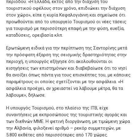
περιόδου. «Η Ελλάδα, εκτός από την διάχυση του
τουριστικού οφέλους στον χρόνο, επιδιώκει την διάχυση
στον χώρο», είπε η κυρία Κεφαλογιάννη και σημείωσε ότι
προωθούνται από το υπουργείο Τουρισμού οι νέες τάσεις
για τουρισμό με περισσότερη επαφή με την φύση, ευεξία,
καταδύσεις, ορειβασία κλπ.
Ερωτώμενη ειδικά για την περίπτωση της Σαντορίνης μετά
την πρόσφατη έξαρση της σεισμικής δραστηριότητας στην
περιοχή, η υπουργός εξήγησε ότι ακολουθούνται οι
εισηγήσεις των επιστημόνων και διαβεβαίωσε ότι το νησί
θα ανοίξει όπως πάντα για τους επισκέπτες του, με κάποιες
παραμέτρους οι οποίες σχετίζονται με την ασφάλεια. «Η
ασφάλεια προέχει, αν χρειαστεί να λάβουμε μέτρα, θα τα
λάβουμε», δήλωσε.
Η υπουργός Τουρισμού, στο πλαίσιο της ΙΤΒ, είχε
συναντήσεις με εκπροσώπους της τουριστικής αγοράς και
των διεθνών ΜΜΕ. Η φετινή διοργάνωση, με τιμώμενη χώρα
την Αλβανία, φιλοξενεί αριθμό – ρεκόρ συμμετοχών, με
5.800 εκθέτες από περισσότερες από 170 χώρες.