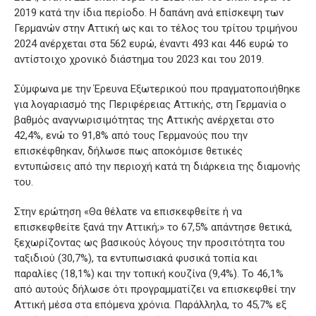
2019 κατά την ίδια περίοδο. Η δαπάνη ανά επίσκεψη των
Γερμανών στην Αττική ως και το τέλος του τρίτου τριμήνου
2024 ανέρχεται στα 562 ευρώ, έναντι 493 και 446 ευρώ το
αντίστοιχο χρονικό διάστημα του 2023 και του 2019.
Σύμφωνα με την Έρευνα Εξωτερικού που πραγματοποιήθηκε
για λογαριασμό της Περιφέρειας Αττικής, στη Γερμανία ο
βαθμός αναγνωρισιμότητας της Αττικής ανέρχεται στο
42,4%, ενώ το 91,8% από τους Γερμανούς που την
επισκέφθηκαν, δήλωσε πως αποκόμισε θετικές
εντυπώσεις από την περιοχή κατά τη διάρκεια της διαμονής
του.
Στην ερώτηση «Θα θέλατε να επισκεφθείτε ή να
επισκεφθείτε ξανά την Αττική;» το 67,5% απάντησε θετικά,
ξεχωρίζοντας ως βασικούς λόγους την προσιτότητα του
ταξιδιού (30,7%), τα εντυπωσιακά φυσικά τοπία και
παραλίες (18,1%) και την τοπική κουζίνα (9,4%). Το 46,1%
από αυτούς δήλωσε ότι προγραμματίζει να επισκεφθεί την
Αττική μέσα στα επόμενα χρόνια. Παράλληλα, το 45,7% εξ