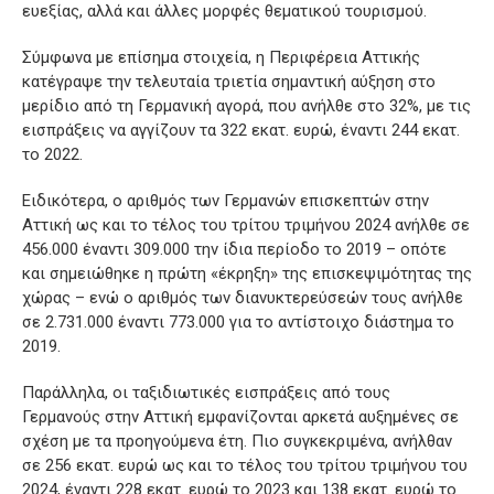
ευεξίας, αλλά και άλλες μορφές θεματικού τουρισμού.
Σύμφωνα με επίσημα στοιχεία, η Περιφέρεια Αττικής
κατέγραψε την τελευταία τριετία σημαντική αύξηση στο
μερίδιο από τη Γερμανική αγορά, που ανήλθε στο 32%, με τις
εισπράξεις να αγγίζουν τα 322 εκατ. ευρώ, έναντι 244 εκατ.
το 2022.
Ειδικότερα, ο αριθμός των Γερμανών επισκεπτών στην
Αττική ως και το τέλος του τρίτου τριμήνου 2024 ανήλθε σε
456.000 έναντι 309.000 την ίδια περίοδο το 2019 – οπότε
και σημειώθηκε η πρώτη «έκρηξη» της επισκεψιμότητας της
χώρας – ενώ ο αριθμός των διανυκτερεύσεών τους ανήλθε
σε 2.731.000 έναντι 773.000 για το αντίστοιχο διάστημα το
2019.
Παράλληλα, οι ταξιδιωτικές εισπράξεις από τους
Γερμανούς στην Αττική εμφανίζονται αρκετά αυξημένες σε
σχέση με τα προηγούμενα έτη. Πιο συγκεκριμένα, ανήλθαν
σε 256 εκατ. ευρώ ως και το τέλος του τρίτου τριμήνου του
2024, έναντι 228 εκατ. ευρώ το 2023 και 138 εκατ. ευρώ το