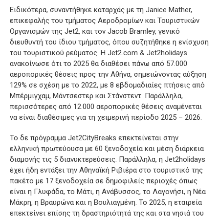
Ειδικότερα, συναντήθηκε καταρχάς με τη Janice Mather,
επικεφαλής του τμήματος Αεροδρομίων και Τουριστικών
Οργανισμών της Jet2, και τον Jacob Bramley, γενικό
διευθυντή του ίδιου τμήματος, όπου συζητήθηκε η ενίσχυση
του τουριστικού ρεύματος. Η Jet2.com & Jet2holidays
ανακοίνωσε ότι το 2025 θα διαθέσει πάνω από 57.000
αεροπορικές θέσεις προς την Αθήνα, σημειώνοντας αύξηση
129% σε σχέση με το 2022, με 8 εβδομαδιαίες πτήσεις από
Μπέρμιγχαμ, Μάντσεστερ και Στάνστεντ. Παράλληλα,
περισσότερες από 12.000 αεροπορικές θέσεις αναμένεται
να είναι διαθέσιμες για τη χειμερινή περίοδο 2025 – 2026.
Το δε πρόγραμμα Jet2CityBreaks επεκτείνεται στην
ελληνική πρωτεύουσα με 60 ξενοδοχεία και μέση διάρκεια
διαμονής τις 5 διανυκτερεύσεις. Παράλληλα, η Jet2holidays
έχει ήδη εντάξει την Αθηναϊκή Ριβιέρα στο τουριστικό της
πακέτο με 17 ξενοδοχεία σε δημοφιλείς περιοχές όπως
είναι η Γλυφάδα, το Μάτι, η Ανάβυσσος, το Λαγονήσι, η Νέα
Μάκρη, η Βραυρώνα και η Βουλιαγμένη. Το 2025, η εταιρεία
επεκτείνει επίσης τη δραστηριότητά της και στα νησιά του