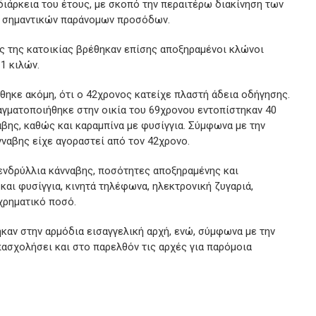
διάρκεια του έτους, με σκοπό την περαιτέρω διακίνηση των
η σημαντικών παράνομων προσόδων.
ς της κατοικίας βρέθηκαν επίσης αποξηραμένοι κλώνοι
1 κιλών.
θηκε ακόμη, ότι ο 42χρονος κατείχε πλαστή άδεια οδήγησης.
αγματοποιήθηκε στην οικία του 69χρονου εντοπίστηκαν 40
βης, καθώς και καραμπίνα με φυσίγγια. Σύμφωνα με την
νναβης είχε αγοραστεί από τον 42χρονο.
ενδρύλλια κάνναβης, ποσότητες αποξηραμένης και
και φυσίγγια, κινητά τηλέφωνα, ηλεκτρονική ζυγαριά,
χρηματικό ποσό.
καν στην αρμόδια εισαγγελική αρχή, ενώ, σύμφωνα με την
πασχολήσει και στο παρελθόν τις αρχές για παρόμοια