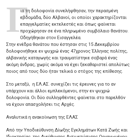
Γ
ια τη δολοφονία συνελήφθησαν, την περασμένη
εβδομάδα, δύο Αλβανοί, οι οποίοι χαρακτηρίζονται
επαγγελματίες εκτελεστές και όπως φαίνεται
προχώρησαν σε ένα πληρωμένο συμβόλαιο θανάτου.
Οδηγήθηκαν στον Εισαγγελέα.
Στην ενέδρα θανάτου που έστησαν στις 15 Δεκεμβρίου
δολοφονήθηκε εν ψυχρώ ένας 47χρονος Έλληνας πολίτης,
αλβανικής καταγωγής και τραυματίστηκε σοβαρά ένας
ακόμη άνδρας, χωρίς ακόμα να έχει ξεκαθαριστεί απολύτως
ποιος από τους δύο ήταν τελικά ο στόχος της επίθεσης.
Στο μεταξύ, η ΕΛ.ΑΣ. συνεχίζει τις έρευνες για το αν
υπάρχουν και άλλοι εμπλεκόμενοι, στην εν ψυχρώ
δολοφονία. Οι δύο συλληφθέντες φαίνεται στο παρελθόν
να έχουν απασχολήσει τις Αρχές.
Αναλυτικά η ανακοίνωση της ΕΛΑΣ
Από την Υποδιεύθυνση Δίωξης Εγκλημάτων Κατά Ζωής και
Ιδιοκτησίας, της Διεύθυνσης Αντιμετώπισης Οργανωμένου