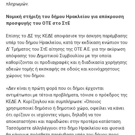
πληρωμών.
Νομική στήριξη του δήμου Ηρακλείου για απόκρουση
προσφυγής του ΟΤΕ στο ΣτΕ
Επίσης το ΔΣ της ΚΕΔΕ αποφάσισε την άσκηση παρέμβασης
υπέρ του δήμου Ηρακλείου, κατά την εκδίκαση ενώπιον του
Δ’ Τμήματος του ΣτΕ αίτησης της ΟΤΕ Α.Ε. για την ακύρωση
απόφασης του Δημοτικού Συμβουλίου με την οποία
καθορίζονται οι προδιαγραφές και η διαδικασία χορήγησης
αδειών τομής ή εκσκαφής σε οδούς και κοινόχρηστους
χώρους του δήμου.
«Δεν είναι η πρώτη φορά που οι δήμοι έρχονται
αντιμέτωποι με τέτοια προβλήματα, τόνισε ο πρόεδρος της
ΚΕΔΕ Λ. Κυρίζογλου και συμπλήρωσε: «Όποιος
χρησιμοποιεί δημόσιο ή δημοτικό χώρο, οφείλει να κάνει
ότι ορίζουν οι ισχύοντες νόμοι, δηλαδή να τον
αποκαταστήσει και παραδώσει στην προτέρα κατάσταση.
Τασσόμαστε αλληλέγγυοι στο δήμο Ηρακλείου και φυσικά
θα κάνουμε πρόσθετη παρέμβαση υπέρ του δήμου προς