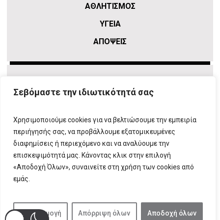
ΑΘΛΗΤΙΣΜΌΣ
ΥΓΕΙΑ
ΑΠΟΨΕΙΣ
Σεβόμαστε την ιδιωτικότητά σας
Χρησιμοποιούμε cookies για να βελτιώσουμε την εμπειρία
περιήγησής σας, να προβάλλουμε εξατομικευμένες
διαφημίσεις ή περιεχόμενο και να αναλύουμε την
επισκεψιμότητά μας. Κάνοντας κλικ στην επιλογή
ΠΛΗΡΟΦΟΡΙΕΣ
T:
210 666 3993
|
E:
info@attikovima.gr
«Αποδοχή Όλων», συναινείτε στη χρήση των cookies από
ΦΟΡΜΑ ΕΠΙΚΟΙΝΩΝΙΑΣ
εμάς.
ΠΟΛΙΤΙΚΗ ΑΠΟΡΡΗΤΟΥ
ΔΗΛΩΣΗ ΣΥΜΜΟΡΦΩΣΗΣ
ΜΕ ΤΗ ΣΥΣΤΑΣΗ (ΕΕ) 2018/334
Προσαρμογή
Απόρριψη όλων
Αποδοχή όλων