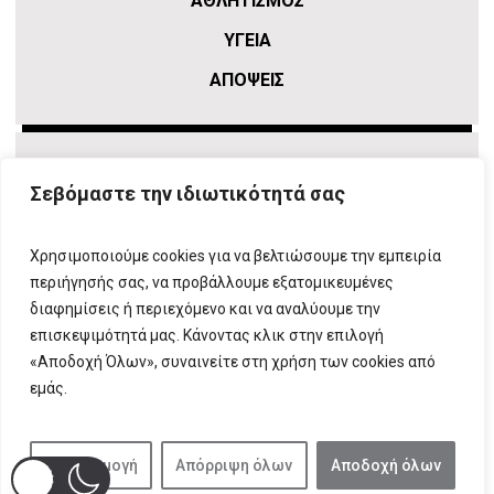
ΑΘΛΗΤΙΣΜΌΣ
ΥΓΕΙΑ
ΑΠΟΨΕΙΣ
Σεβόμαστε την ιδιωτικότητά σας
Χρησιμοποιούμε cookies για να βελτιώσουμε την εμπειρία
περιήγησής σας, να προβάλλουμε εξατομικευμένες
διαφημίσεις ή περιεχόμενο και να αναλύουμε την
επισκεψιμότητά μας. Κάνοντας κλικ στην επιλογή
ΠΛΗΡΟΦΟΡΙΕΣ
T:
210 666 3993
|
E:
info@attikovima.gr
«Αποδοχή Όλων», συναινείτε στη χρήση των cookies από
ΦΟΡΜΑ ΕΠΙΚΟΙΝΩΝΙΑΣ
εμάς.
ΠΟΛΙΤΙΚΗ ΑΠΟΡΡΗΤΟΥ
ΔΗΛΩΣΗ ΣΥΜΜΟΡΦΩΣΗΣ
ΜΕ ΤΗ ΣΥΣΤΑΣΗ (ΕΕ) 2018/334
Προσαρμογή
Απόρριψη όλων
Αποδοχή όλων