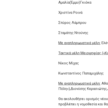
Αμαλία(Έμμυ)Γκιόκα
Χριστίνα Ροινά
Σπύρος Λάμπρου
Σταμάτης Ντούνης
Με αναπληρωματικά μέλη:
Ελέν
Τακτικά μέλη Μειοψηφίας («Κ
Νίκος Μίχας
Κωνσταντίνος Παπαμιχάλης
Με αναπληρωματικά μέλη:
Αθαν
Πόλη»),Διονύσης Κερασιώτης
Θα ακολουθήσει ορισμός νέο
προβλέπει η νομοθεσία και θα