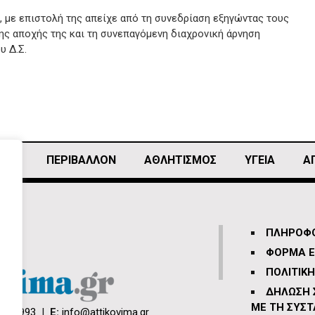
 με επιστολή της απείχε από τη συνεδρίαση εξηγώντας τους
ης αποχής της και τη συνεπαγόμενη διαχρονική άρνηση
υ Δ.Σ.
ΙΚΗ
ΠΕΡΙΒΑΛΛΟΝ
ΑΘΛΗΤΙΣΜΌΣ
ΥΓΕΙΑ
Α
ΠΛΗΡΟΦΟ
ΦΟΡΜΑ Ε
ΠΟΛΙΤΙΚ
ΔΗΛΩΣΗ
ΜΕ ΤΗ ΣΥΣΤ
66 3993
|
E:
info@attikovima.gr