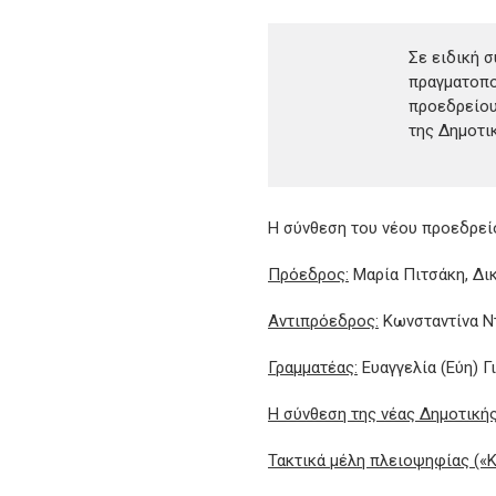
Σε ειδική 
πραγματοπο
προεδρείου
της Δημοτι
Η σύνθεση του νέου προεδρεί
Πρόεδρος:
Μαρία Πιτσάκη, Δι
Αντιπρόεδρος:
Κωνσταντίνα Ντ
Γραμματέας:
Ευαγγελία (Εύη) Γ
Η σύνθεση της νέας Δημοτικής
Τακτικά μέλη πλειοψηφίας («