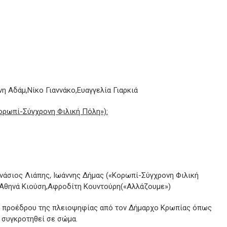
η Αδάμ,Νίκο Γιαννάκο,Ευαγγελία Γιαρκιά
ορωπί-Σύγχρονη Φιλική Πόλη»):
άσιος Λιάπης, Ιωάννης Δήμας («Κορωπί-Σύγχρονη Φιλική
,Αθηνά Κιούση,Αφροδίτη Κουντούρη(«Αλλάζουμε»)
υ προέδρου της πλειοψηφίας από τον Δήμαρχο Κρωπίας όπως
 συγκροτηθεί σε σώμα.