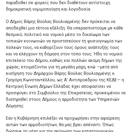
παραδοθεί σε φορείς που δεν διαθέτουν αντίστοιχη
δημοκρατική νομιμοποίηση και λογοδοσία.
Ο Δήμος Βάρης Βούλας Βουλιαγμένης δεν πρόκειται να
αποδεχθεί μια τέτοια εξέλιξη. Θα υπερασπιστούμε με κάθε
θεσμικό, πολιτικό και νομικό μέσο το δικαίωμα των
τοπικών κοινωνιών να προστατεύουν τη φυσιογνωμία των
πόλεών τους, να καθορίζουν τους όρους ανάπτυξής τους
και να ελέγχουν τη δόμηση στον τόπο τους. Ήδη το νομικό
επιτελείο του Δήμου, καθώς και πολλών ακόμη δήμων της
χώρας, ετοιμάζονται για τη μεγάλη μάχη, ενώ —μετά από
εισήγηση του Δημάρχου Βάρης Βούλας Βουλιαγμένης κ.
Γρηγόρη Κωνσταντέλλου, ως Α’ Αντιπροέδρου της ΚΕΔΕ— η
Κεντρική Ένωση Δήμων Ελλάδας έχει αποφασίσει να
προσφύγει στο Συμβούλιο της Επικρατείας, προκειμένου να
διατηρηθεί στους Δήμους η αρμοδιότητα των Υπηρεσιών
Δόμησης.
Εάν η Κυβέρνηση επιλέξει να προχωρήσει στην αφαίρεση
αυτών των αρμοδιοτήτων, θα μας βρει απέναντι. Όπως
δώσαμε τη μάχη για την ακύρωση των καταστροφικών