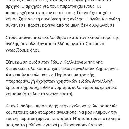
Ύστερα, άλλαξαν τους νόμους στην αγέλη. Όλοι για τον
αρχηγό. Ο αρχηγός για τους παρατρεχάμενους. Οι
παρατρεχάμενοι για τον εαυτό τους. Για να έχει ισχύ ο
νόμος ζήτησαν τη συναίνεση της αγέλης. Η αγέλη ως αγέλη
συναίνεσε, παρότι κανένα από τα μέλη δεν συμφωνούσε.
Στους αιώνες που ακολούθησαν κατά τον εκπολιτισμό της
αγέλης δεν άλλαξαν και πολλά πράγματα. Όσα μόνο
γνωρίζουμε όλοι.
Εξημέρωση οικόσιτων ζώων. Καλλιέργεια της γης.
Κατασκευή όλο και πιο χρηστικών εργαλείων. Δημιουργία
ιδιωτικών καταλυμάτων. Περίσσευμα τροφής.
Υπερπαραγωγή άχρηστων χρηστικών ειδών. Ανταλλαγή,
εμπόριο, χρυσός, εθνικό νόμισμα, άυλο νόμισμα, ψηφιακό
νόμισμα (ή τα λεφτά γίνανε σκατά).
Κι εγώ, ακόμη, μπροστάρης στην αγέλη να τρώω ροπαλιές
και πετριές από εταίρους αγελαίους. Να μου κλέβουν την
τροφή παρατρεχάμενοι κι εταίροι. Ν’ αποπατούνε στο νερό
μου, να το μολύνουν για να με θεραπεύουν ύστερα