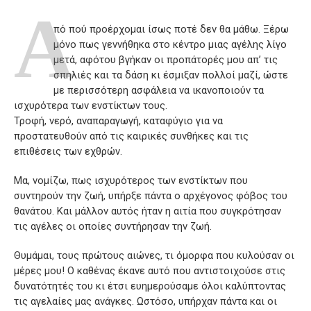
A
πό πού προέρχομαι ίσως ποτέ δεν θα μάθω. Ξέρω
μόνο πως γεννήθηκα στο κέντρο μιας αγέλης λίγο
μετά, αφότου βγήκαν οι προπάτορές μου απ’ τις
σπηλιές και τα δάση κι έσμιξαν πολλοί μαζί, ώστε
με περισσότερη ασφάλεια να ικανοποιούν τα
ισχυρότερα των ενστίκτων τους.
Τροφή, νερό, αναπαραγωγή, καταφύγιο για να
προστατευθούν από τις καιρικές συνθήκες και τις
επιθέσεις των εχθρών.
Μα, νομίζω, πως ισχυρότερος των ενστίκτων που
συντηρούν την ζωή, υπήρξε πάντα ο αρχέγονος φόβος του
θανάτου. Και μάλλον αυτός ήταν η αιτία που συγκρότησαν
τις αγέλες οι οποίες συντήρησαν την ζωή.
Θυμάμαι, τους πρώτους αιώνες, τι όμορφα που κυλούσαν οι
μέρες μου! Ο καθένας έκανε αυτό που αντιστοιχούσε στις
δυνατότητές του κι έτσι ευημερούσαμε όλοι καλύπτοντας
τις αγελαίες μας ανάγκες. Ωστόσο, υπήρχαν πάντα και οι