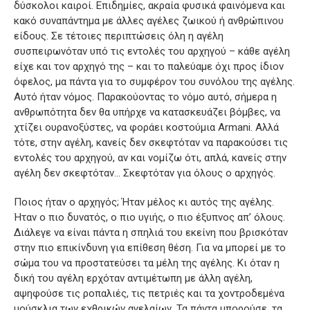
δύσκολοι καιροί. Επιδημίες, ακραία φυσικά φαινόμενα και
κακό συναπάντημα με άλλες αγέλες ζωικού ή ανθρώπινου
είδους. Σε τέτοιες περιπτώσεις όλη η αγέλη
συσπειρωνόταν υπό τις εντολές του αρχηγού – κάθε αγέλη
είχε και τον αρχηγό της – και το παλεύαμε όχι προς ίδιον
όφελος, μα πάντα για το συμφέρον του συνόλου της αγέλης.
Αυτό ήταν νόμος. Παρακούοντας το νόμο αυτό, σήμερα η
ανθρωπότητα δεν θα υπήρχε να κατασκευάζει βόμβες, να
χτίζει ουρανοξύστες, να φοράει κοστούμια Armani. Αλλά
τότε, στην αγέλη, κανείς δεν σκεφτόταν να παρακούσει τις
εντολές του αρχηγού, αν και νομίζω ότι, απλά, κανείς στην
αγέλη δεν σκεφτόταν… Σκεφτόταν για όλους ο αρχηγός.
Ποιος ήταν ο αρχηγός; Ήταν μέλος κι αυτός της αγέλης.
Ήταν ο πιο δυνατός, ο πιο υγιής, ο πιο έξυπνος απ’ όλους.
Διάλεγε να είναι πάντα η σπηλιά του εκείνη που βρισκόταν
στην πιο επικίνδυνη για επίθεση θέση. Για να μπορεί με το
σώμα του να προστατεύσει τα μέλη της αγέλης. Κι όταν η
δική του αγέλη ερχόταν αντιμέτωπη με άλλη αγέλη,
αψηφούσε τις ροπαλιές, τις πετριές και τα χοντροδεμένα
μούσκλια των εχθρικών αγελαίων. Τα πάντα μπορούσε, τα