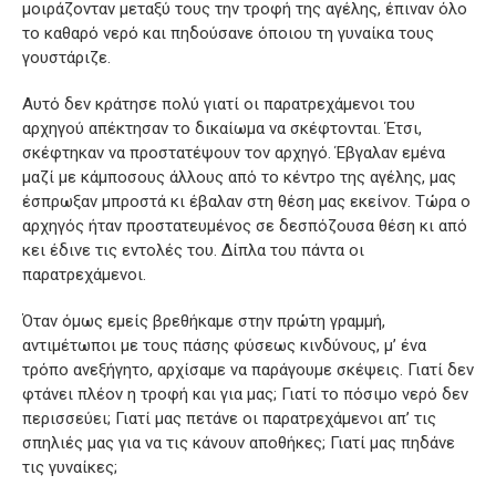
μοιράζονταν μεταξύ τους την τροφή της αγέλης, έπιναν όλο
το καθαρό νερό και πηδούσανε όποιου τη γυναίκα τους
γουστάριζε.
Αυτό δεν κράτησε πολύ γιατί οι παρατρεχάμενοι του
αρχηγού απέκτησαν το δικαίωμα να σκέφτονται. Έτσι,
σκέφτηκαν να προστατέψουν τον αρχηγό. Έβγαλαν εμένα
μαζί με κάμποσους άλλους από το κέντρο της αγέλης, μας
έσπρωξαν μπροστά κι έβαλαν στη θέση μας εκείνον. Τώρα ο
αρχηγός ήταν προστατευμένος σε δεσπόζουσα θέση κι από
κει έδινε τις εντολές του. Δίπλα του πάντα οι
παρατρεχάμενοι.
Όταν όμως εμείς βρεθήκαμε στην πρώτη γραμμή,
αντιμέτωποι με τους πάσης φύσεως κινδύνους, μ’ ένα
τρόπο ανεξήγητο, αρχίσαμε να παράγουμε σκέψεις. Γιατί δεν
φτάνει πλέον η τροφή και για μας; Γιατί το πόσιμο νερό δεν
περισσεύει; Γιατί μας πετάνε οι παρατρεχάμενοι απ’ τις
σπηλιές μας για να τις κάνουν αποθήκες; Γιατί μας πηδάνε
τις γυναίκες;