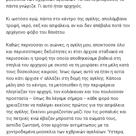
πάντα γνώριζε. Γι αυτό ήταν αρχηγός.
Κι ωστόσο εγώ, πάντα στο κέντρο της αγέλης, απολάμβανα
τροφή, νερό, σεξ και ασφάλεια, αν και δεν απέβαλα ποτέ τον
αρχέγονο φόβο του θανάτου.
Καθώς περνούσαν οι αιώνες, η αγέλη μου, αποκτούσε όλο
και περισσότερες δεξιότητες κι έτσι άρχισε σταδιακά να
περισσεύει η τροφή την οποία αποθηκεύαμε βαθειά στη
σπηλιά του αρχηγού με σκοπό να τη μοιράσει στα μέλη κατά
τους δύσκολους καιρούς. Ίσως όμως αυτό να ήταν η αιτία
που κάτι άρχισε ν’ αλλάζει στη δομή της αγέλης. Κάποια
μέλη από το κέντρο, τα μετόπισθεν ή την περιφέρεια
πλησίαζαν τον αρχηγό, τον κολάκευαν και του πουλούσαν
προστασία – όπως θα λέγαμε σήμερα – κάθε φορά που
χρειαζόταν να παλέψει εκείνος πρώτος για την ασφάλεια
της αγέλης. Εκείνοι μοιράζονταν μαζί του τις ροπαλιές και
τις πετριές ενώ έβαζαν μπροστά του τα σώματά τους,
ασπίδα ζωντανή, όταν ερχόταν αντιμέτωπος με τα
χοντροδεμένα μούσκλια των εχθρικών αγελαίων. Ύστερα,