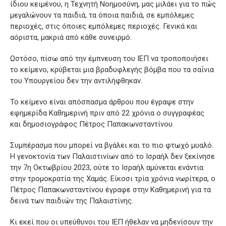
ίδιου κειμένου, η Τεχνητή Νοημοσύνη, μας μιλάει για το πώς
μεγαλώνουν τα παιδιά, τα όποια παιδιά, σε εμπόλεμες
περιοχές, στις όποιες εμπόλεμες περιοχές. Γενικά και
αόριστα, μακριά από κάθε συνειρμό.
Ωστόσο, πίσω από την έμπνευση του ΙΕΠ να τροποποιήσει
το κείμενο, κρύβεται μια βραδυφλεγής βόμβα που τα σαΐνια
του Υπουργείου δεν την αντιλήφθηκαν.
Το κείμενο είναι απόσπασμα άρθρου που έγραψε στην
εφημερίδα Καθημερινή πριν από 22 χρόνια ο συγγραφέας
και δημοσιογράφος Πέτρος Παπακωνσταντίνου.
Συμπέρασμα που μπορεί να βγάλει και το πιο φτωχό μυαλό.
Η γενοκτονία των Παλαιστινίων από το Ισραήλ δεν ξεκίνησε
την 7η Οκτωβρίου 2023, ούτε το Ισραήλ αμύνεται ενάντια
στην τρομοκρατία της Χαμάς. Είκοσι τρία χρόνια νωρίτερα, ο
Πέτρος Παπακωνσταντίνου έγραφε στην Καθημερινή για τα
δεινά των παιδιών της Παλαιστίνης.
Κι εκεί που οι υπεύθυνοι του ΙΕΠ ήθελαν να μηδενίσουν την