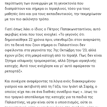
περίπτωση των συνειρμών με τη γενοκτονία που
διαπράττουν και σήμερα οι Ισραηλινοί, τόσο για τους
μαθητές όσο και για τους εκπαιδευτικούς, την τεκμηρίωσαν
με τον πιο ακλόνητο τρόπο.
Γιατί όπως λέει ο ίδιος ο Πέτρος Παπακωνσταντίνου, αυτό
ακριβώς είναι που τους ενοχλεί. «Το γεγονός ότι
δημοσιεύθηκε 22 χρόνια πριν, υπενθυμίζει στον αναγνώστη
ότι τα δεινά που ζουν σήμερα οι Παλαιστίνιοι δεν
οφείλονται στα γεγονότα της 7ης Οκτώβρη του ’23, αλλά
έχουν ρίζες στη μακρά κατοχή από το Ισραήλ. Πως δεν είναι
ζήτημα ισλαμικής τρομοκρατίας, αλλά ζήτημα ισραηλινής
κατοχής. Αυτό τους ενόχλησε και γι’ αυτό αφαίρεσαν το
ρεπορτάζ».
Και συνέχισε αναφέροντας τα λόγια ενός διακεκριμένου
γιατρού και ακτιβιστή από τη Γάζα, του Ιγιάντ αλ Σαράχ, ο
οποίος είχε πει σε ένα διεθνές συνέδριο πως «…ίσως το
πιο τραγικό αποτέλεσμα της κατοχής για τα παιδιά της
Παλαιστίνης, να μην είναι ούτε ο υποσιτισμός, ούτε οι