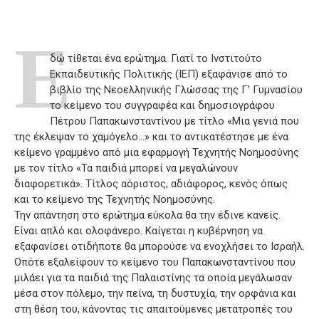
Ε
δώ τίθεται ένα ερώτημα. Γιατί το Ινστιτούτο
Εκπαιδευτικής Πολιτικής (ΙΕΠ) εξαφάνισε από το
βιβλίο της Νεοελληνικής Γλώσσας της Γ’ Γυμνασίου
το κείμενο του συγγραφέα και δημοσιογράφου
Πέτρου Παπακωνσταντίνου με τίτλο «Μια γενιά που
της έκλεψαν το χαμόγελο…» και το αντικατέστησε με ένα
κείμενο γραμμένο από μια εφαρμογή Τεχνητής Νοημοσύνης
με τον τίτλο «Τα παιδιά μπορεί να μεγαλώνουν
διαφορετικά». Τίτλος αόριστος, αδιάφορος, κενός όπως
και το κείμενο της Τεχνητής Νοημοσύνης.
Την απάντηση στο ερώτημα εύκολα θα την έδινε κανείς.
Είναι απλό και ολοφάνερο. Καίγεται η κυβέρνηση να
εξαφανίσει οτιδήποτε θα μπορούσε να ενοχλήσει το Ισραήλ.
Οπότε εξαλείφουν το κείμενο του Παπακωνσταντίνου που
μιλάει για τα παιδιά της Παλαιστίνης τα οποία μεγάλωσαν
μέσα στον πόλεμο, την πείνα, τη δυστυχία, την ορφάνια και
στη θέση του, κάνοντας τις απαιτούμενες μετατροπές του