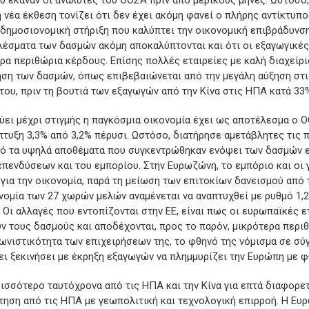
ου έκαναν οι αναλυτές του ΟΟΣΑ πριν από μερικούς μήνες. Ωστόσο
νέα έκθεση τονίζει ότι δεν έχει ακόμη φανεί ο πλήρης αντίκτυπ
 δημοσιονομική στήριξη που καλύπτει την οικονομική επιβράδυνση 
λέσματα των δασμών ακόμη αποκαλύπτονται και ότι οι εξαγωγικέ
ερα περιθώρια κέρδους. Επίσης πολλές εταιρείες με καλή διαχεί
ηση των δασμών, όπως επιβεβαιώνεται από την μεγάλη αύξηση στ
ου, πριν τη βουτιά των εξαγωγών από την Κίνα στις ΗΠΑ κατά 33
ύει μέχρι στιγμής η παγκόσμια οικονομία έχει ως αποτέλεσμα ο Ο
τυξη 3,3% από 3,2% πέρυσι. Ωστόσο, διατήρησε αμετάβλητες τις 
πό τα υψηλά αποθέματα που συγκεντρώθηκαν ενόψει των δασμών εξ
επενδύσεων και του εμπορίου. Στην Ευρωζώνη, το εμπόριο και οι
 για την οικονομία, παρά τη μείωση των επιτοκίων δανεισμού από 
ομία των 27 χωρών μελών αναμένεται να αναπτυχθεί με ρυθμό 1,
Οι αλλαγές που εντοπίζονται στην ΕΕ, είναι πως οι ευρωπαϊκές ετ
 τους δασμούς και αποδέχονται, προς το παρόν, μικρότερα περιθ
γωνιστικότητα των επιχειρήσεων της, το φθηνό της νόμισμα σε σύ
χει ξεκινήσει με έκρηξη εξαγωγών να πλημμυρίζει την Ευρώπη με φ
ρισσότερο ταυτόχρονα από τις ΗΠΑ και την Κίνα για επτά διαφορε
ρτηση από τις ΗΠΑ με γεωπολιτική και τεχνολογική επιρροή. Η Ε