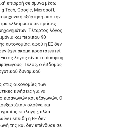
νική επιρροή σε άμυνα μέσω
g Tech, Google, Microsoft,
ιομηχανική εξάρτηση από την
σιμα ελλείμματα σε πρώτες
 μηχανημάτων. Τέταρτος λόγος
ιμάνια και περίπου 90
ής αυτονομίας, αφού η ΕΕ δεν
δεν έχει ακόμα προστατευτεί
 Έκτος λόγος είναι το dumping
αραγωγούς. Τέλος, ο έβδομος
ργατικού δυναμικού.
ς στις οικονομίες των
τικές κινήσεις για να
ιο εισαγωγών και εξαγωγών. Ο
λοεξαρτάται» ολοένα και
ιγμιαίας επιλογής, αλλά
αίνει επειδή η ΕΕ δεν
ωγή της και δεν επένδυσε σε