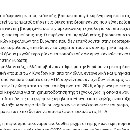
, σύμφωνα με τους ειδικούς, βρίσκεται παγιδευμένη ανάμεσα στι
τεί να χρηματοδοτήσει τις δικές της βιομηχανίες που είναι κρίσι
 κινεζική βιομηχανία και την αμερικανική τεχνολογία και επιταχύν
τις αποταμιεύσεις της. Ο πυρήνας του προβλήματος, βρίσκεται στ
ικών κεφαλαίων της Ευρώπης που δεν επενδύονται στην εσωτερική
τές κεφαλαίων, επενδύουν τα χρήματα τους σε συντηρητικά περιο
αναλάβουν μεγαλύτερο ρίσκο τα τοποθετούν σε αμερικανικές τεχνολ
ν στην Ευρώπη.
ι μελλοντικές, αλλά συμβαίνουν τώρα, με την Ευρώπη να μετατρέπε
νική αποικία των Κινέζων και από την άλλη, ενεργειακή και ψηφια
ι από venture capitals στις ΗΠΑ συγκέντρωσαν σχεδόν τέσσερις 
ς στην Ευρώπη κατά το πρώτο εξάμηνο του 2025, σύμφωνα με στοιχ
κά κεφάλαια για τη χρηματοδότηση της τεχνολογίας, η οποία είναι
τοδοτούν τις επιχειρήσεις υψηλού κινδύνου και υψηλής ανάπτυξη
ν αλλάξουν νοοτροπία θα συνεχίσουν να επενδύουν στον τουρισμό, 
ήματα των επενδυτών να επιστρέψουν τελικά στις ΗΠΑ.
, η παγκόσμια οικονομία ακολουθεί μέχρι στιγμής καλύτερη πορεί