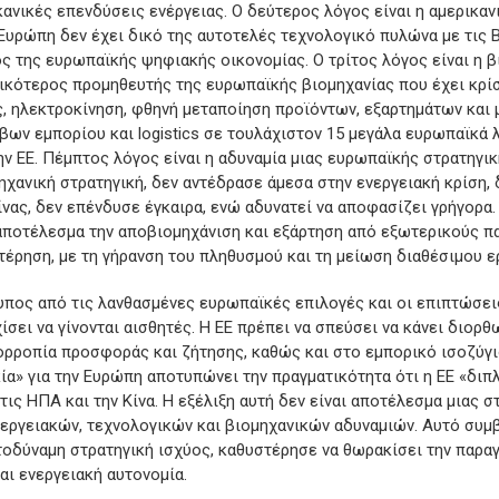
κανικές επενδύσεις ενέργειας. Ο δεύτερος λόγος είναι η αμερικα
Ευρώπη δεν έχει δικό της αυτοτελές τεχνολογικό πυλώνα με τις Bi
ς της ευρωπαϊκής ψηφιακής οικονομίας. Ο τρίτος λόγος είναι η β
ασικότερος προμηθευτής της ευρωπαϊκής βιομηχανίας που έχει κρί
ες, ηλεκτροκίνηση, φθηνή μεταποίηση προϊόντων, εξαρτημάτων και
βων εμπορίου και logistics σε τουλάχιστον 15 μεγάλα ευρωπαϊκά λ
 ΕΕ. Πέμπτος λόγος είναι η αδυναμία μιας ευρωπαϊκής στρατηγικ
χανική στρατηγική, δεν αντέδρασε άμεσα στην ενεργειακή κρίση, 
ίνας, δεν επένδυσε έγκαιρα, ενώ αδυνατεί να αποφασίζει γρήγορα.
αποτέλεσμα την αποβιομηχάνιση και εξάρτηση από εξωτερικούς π
τέρηση, με τη γήρανση του πληθυσμού και τη μείωση διαθέσιμου ε
υπος από τις λανθασμένες ευρωπαϊκές επιλογές και οι επιπτώσει
ει να γίνονται αισθητές. Η ΕΕ πρέπει να σπεύσει να κάνει διορθω
ορροπία προσφοράς και ζήτησης, καθώς και στο εμπορικό ισοζύγ
ία» για την Ευρώπη αποτυπώνει την πραγματικότητα ότι η ΕΕ «διπ
ς ΗΠΑ και την Κίνα. Η εξέλιξη αυτή δεν είναι αποτέλεσμα μιας στ
ργειακών, τεχνολογικών και βιομηχανικών αδυναμιών. Αυτό συμβ
οδύναμη στρατηγική ισχύος, καθυστέρησε να θωρακίσει την παραγ
και ενεργειακή αυτονομία.