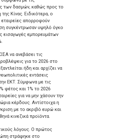
, σύμφωνα με τις
ος των δασμών, καθώς προς το
της Κίνας. Ειδικότερα, ο
ς εταιρείες απορροφούν
ριση συγκέντρωσαν υψηλό όγκο
ις εισαγωγές εμπορευμάτων
%.
ΟΣΑ να ανεβάσει τις
προβλέψεις για το 2026 στο
αντλείται ήδη και αρχίζει να
 γεωπολιτικές εντάσεις
την ΕΚΤ. Σύμφωνα με τις
2% φέτος και 1% το 2026
αιρείες για να μην χάσουν την
ώρια κέρδους. Αντίστοιχα η
γκριση με το ακριβό ευρώ και
θηνά κινεζικά προϊόντα.
τικούς λόγους. Ο πρώτος
υρώπη στράφηκε στο