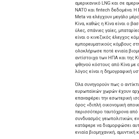
αμερικανικό LNG και σε αμερι
NATO και fintech δεδομένα. Η 
Meta να ελέγχουν μεγάλο μέρο
Κίνα, καθώς η Κίνα είναι ο β
ύλες, σπάνιες γαίες, μπαταρί
είναι ο κινεζικός έλεγχος κόμ
εμπορευματικούς κόμβους στην
ολοκλήρωσε ποτέ ενιαία βιομη
αντίστοιχα των ΗΠΑ και της Κ
φθηνού κόστους από Κίνα με 
λόγος είναι η δημογραφική υσ
Όλα συνηγορούν πως ο αντίκτ
ευρωπαϊκών χωρών έχουν αρχίσ
επαναφέρει την εσωτερική ισ
όρος «διπλή οικονομική αποικ
περισσότερο ταυτόχρονα από τι
συνδυασμός γεωπολιτικών, ενε
κατάφερε να διαμορφώσει αυτ
ενιαία βιομηχανική, αμυντική 