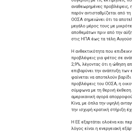
σύγκριση με τις εκτιμήσεις π
αναθεωρημένες προβλέψεις, η 
παρόν αντισταθμίζεται από τη
ΟΟΣΑ σημειώνει ότι τα αποτε
μεγάλο μέρος τους με μικρότ
αποθεμάτων πριν από την αύξ
στις ΗΠΑ έως τα τέλη Αυγούστ
Η ανθεκτικότητα που επιδεικν
προβλέψεις για φέτος σε ανάπ
2,9%, λέγοντας ότι η ώθηση α
επιβαρύνει την ανάπτυξη των 
φαίνεται να αποτελούν βαρίδι
προβλέψεις του ΟΟΣΑ, η οικον
σύμφωνα με τη θερινή έκθεση. 
αμερικανική αγορά απορροφούν
Κίνα, με όπλα την υψηλή αντα
την ισχυρή κρατική στήριξη έ
Η ΕΕ εξαρτάται ολοένα και πε
λόγος είναι η ενεργειακή εξά