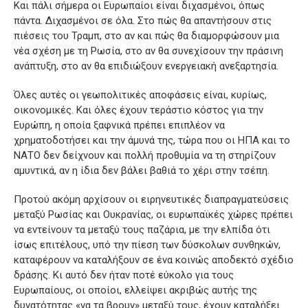
Και πάλι σήμερα οι Ευρωπαίοι είναι διχασμένοι, όπως
πάντα. Διχασμένοι σε όλα. Στο πώς θα απαντήσουν στις
πιέσεις του Τραμπ, στο αν και πώς θα διαμορφώσουν μια
νέα σχέση με τη Ρωσία, στο αν θα συνεχίσουν την πράσινη
ανάπτυξη, στο αν θα επιδιώξουν ενεργειακή ανεξαρτησία.
Όλες αυτές οι γεωπολιτικές αποφάσεις είναι, κυρίως,
οικονομικές. Και όλες έχουν τεράστιο κόστος για την
Ευρώπη, η οποία ξαφνικά πρέπει επιπλέον να
χρηματοδοτήσει και την άμυνά της, τώρα που οι ΗΠΑ και το
ΝΑΤΟ δεν δείχνουν και πολλή προθυμία να τη στηρίζουν
αμυντικά, αν η ίδια δεν βάλει βαθιά το χέρι στην τσέπη.
Προτού ακόμη αρχίσουν οι ειρηνευτικές διαπραγματεύσεις
μεταξύ Ρωσίας και Ουκρανίας, οι ευρωπαϊκές χώρες πρέπει
να εντείνουν τα μεταξύ τους παζάρια, με την ελπίδα ότι
ίσως επιτέλους, υπό την πίεση των δύσκολων συνθηκών,
καταφέρουν να καταλήξουν σε ένα κοινώς αποδεκτό σχέδιο
δράσης. Κι αυτό δεν ήταν ποτέ εύκολο για τους
Ευρωπαίους, οι οποίοι, ελλείψει ακριβώς αυτής της
δυνατότητας «να τα βρουν» μεταξύ τους, έχουν καταλήξει