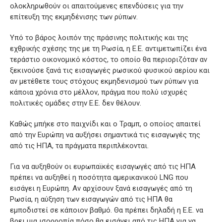
ολοκληρωθούν οι απαιτούμενες επενδύσεις για την
επίτευξη της εκμηδένισης των ρύπων.
Υπό το βάρος λοιπόν της πράσινης πολιτικής και της
εχθρικής σχέσης της με τη Ρωσία, η Ε.Ε. αντιμετωπίζει ένα
τεράστιο οικονομικό κόστος, το οποίο θα περιοριζόταν αν
ξεκινούσε ξανά τις εισαγωγές ρωσικού φυσικού αερίου και
αν μετέθετε τους στόχους εκμηδενισμού των ρύπων για
κάποια χρόνια στο μέλλον, πράγμα που πολύ ισχυρές
πολιτικές ομάδες στην Ε.Ε. δεν θέλουν.
Καθώς μπήκε στο παιχνίδι και ο Τραμπ, ο οποίος απαιτεί
από την Ευρώπη να αυξήσει σημαντικά τις εισαγωγές της
από τις ΗΠΑ, τα πράγματα περιπλέκονται.
Για να αυξηθούν οι ευρωπαϊκές εισαγωγές από τις ΗΠΑ
πρέπει να αυξηθεί η ποσότητα αμερικανικού LNG που
εισάγει η Ευρώπη. Αν αρχίσουν ξανά εισαγωγές από τη
Ρωσία, η αύξηση των εισαγωγών από τις ΗΠΑ θα
εμποδιστεί σε κάποιον βαθμό. Θα πρέπει δηλαδή η Ε.Ε. να
βρει μια ισορροπία πόσο θα εισάγει από τις ΗΠΑ για να