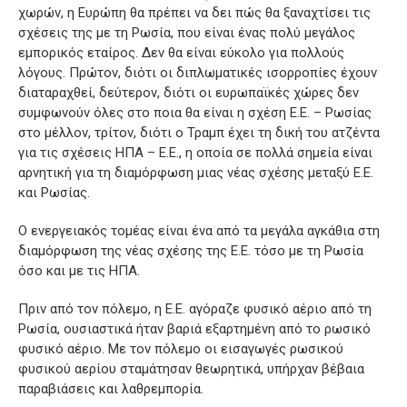
χωρών, η Ευρώπη θα πρέπει να δει πώς θα ξαναχτίσει τις
σχέσεις της με τη Ρωσία, που είναι ένας πολύ μεγάλος
εμπορικός εταίρος. Δεν θα είναι εύκολο για πολλούς
λόγους. Πρώτον, διότι οι διπλωματικές ισορροπίες έχουν
διαταραχθεί, δεύτερον, διότι οι ευρωπαϊκές χώρες δεν
συμφωνούν όλες στο ποια θα είναι η σχέση Ε.Ε. – Ρωσίας
στο μέλλον, τρίτον, διότι ο Τραμπ έχει τη δική του ατζέντα
για τις σχέσεις ΗΠΑ – Ε.Ε., η οποία σε πολλά σημεία είναι
αρνητική για τη διαμόρφωση μιας νέας σχέσης μεταξύ Ε.Ε.
και Ρωσίας.
Ο ενεργειακός τομέας είναι ένα από τα μεγάλα αγκάθια στη
διαμόρφωση της νέας σχέσης της Ε.Ε. τόσο με τη Ρωσία
όσο και με τις ΗΠΑ.
Πριν από τον πόλεμο, η Ε.Ε. αγόραζε φυσικό αέριο από τη
Ρωσία, ουσιαστικά ήταν βαριά εξαρτημένη από το ρωσικό
φυσικό αέριο. Με τον πόλεμο οι εισαγωγές ρωσικού
φυσικού αερίου σταμάτησαν θεωρητικά, υπήρχαν βέβαια
παραβιάσεις και λαθρεμπορία.