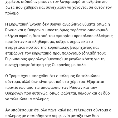
χαμένοι, ειδικά αν μπουν στον λογαριασμό οι ανθρώπινες
ζωές που χάθηκαν και συνεχίζουν να χάνονται σε αυτόν τον
πόλεμο.
Η Ευρωπαϊκή Ένωση δεν θρηνεί ανθρώπινα θύματα, όπως η
Ρωσία και η Ουκρανία, υπέστη όμως τεράστιο οικονομικό
πλήγμα αφού η διακοπή του εμπορίου προκάλεσε ελλείψεις
προϊόντων και πληθωρισμό, αύξησε σημαντικά το
ενεργειακό κόστος της ευρωπαϊκής βιομηχανίας και
επιβάρυνε τον ευρωπαϊκό προϋπολογισμό (δηλαδή τους
Ευρωπαίους φορολογούμενους) με μεγάλα κόστη για τη
συνεχή τροφοδότηση της Ουκρανίας με όπλα.
Ο Τραμπ έχει υποσχεθεί ότι ο πόλεμος θα τελειώσει
σύντομα, αλλά δεν είναι φυσικά στο χέρι του. Εξαρτάται
πρωτίστως από τις αποφάσεις των Ρώσων και των
Ουκρανών που ευτυχώς, όπως φαίνεται, θέλουν και οι δύο
να τελειώσει ο πόλεμος.
Αν υποθέσουμε ότι όλα πάνε καλά και τελειώσει σύντομα ο
πόλεμος με οποιαδήποτε συμφωνία μεταξύ των δυο