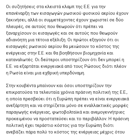
Οι συζητήσεις στα κλειστά κλαμπ της Ε.Ε. για την
επανέναρξη των εισαγωγών ρωσικού φυσικού αερίου έχουν
ξεκινήσει, αλλά οι συμμετέχοντες έχουν χωριστεί σε δύο
πλευρές, σε αυτούς που θεωρούν ότι πρέπει να
ξαναρχίσουν οι εισαγωγές και σε αυτούς που θεωρούν
αδιανόητη μια τέτοια εξέλιξη. Οι πρώτοι εξηγούν ότι οι
εισαγωγές ρωσικού αερίου θα μειώσουν το κόστος της
ενέργειας στην Ε.Ε. και θα βοηθήσουν βιομηχανία και
καταναλωτές. Οι δεύτεροι υποστηρίζουν ότι δεν μπορεί η
Ε.Ε. να εξαρτάται ενεργειακά από τους Ρώσους διότι πλέον
η Ρωσία είναι μια εχθρική υπερδύναμη.
Στην κουβέντα μπαίνουν και όσοι υποστηρίζουν την
επικρατούσα τα τελευταία χρόνια πράσινη πολιτική της Ε.Ε.,
η οποία πρεσβεύει ότι η Ευρώπη πρέπει να είναι ενεργειακά
ανεξάρτητη και να στηρίζεται μόνο σε εναλλακτικές μορφές
παραγωγής ενέργειας, φωτοβολταϊκά και ανεμογεννήτριες
προκειμένου να προστατεύσει και το περιβάλλον. Η πράσινη
πολιτική έχει τεράστιο κόστος για την Ευρώπη διότι
ανεβάζει πάρα πολύ το κόστος της ενέργειας μέχρις ότου