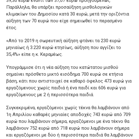
39,30 ευρώ έναντι των 37,07 ευρώ προηγουμένως.
Παράλληλα, θα υπάρξει προσαύξηση μισθολογικών
κλιμακίων του Δημοσίου κατά 30 ευρώ, μετά την οριζόντια
αύξηση των 70 ευρώ που είχε σημειωθεί το περασμένο
έτος.
«Από το 2019 η σωρευτική αύξηση φτάνει τα 230 ευρώ
μηνιαίως ή 3.220 ευρώ ετησίως, αύξηση που αγγίζει το
35,4%» είπε η κ. Κεραμέως.
Υπογράμμισε ότι η νέα αύξηση του κατώτατου μισθού
σημαίνει πρόσθετο μικτό εισόδημα 700 ευρώ σε ετήσια
βάση, κάτι που αντιστοιχεί σε καθαρό όφελος 473 ευρώ για
εργαζόμενους χωρίς παιδιά ή ένα παιδί και 606 ευρώ για
εργαζόμενους με 2 ή περισσότερα παιδιά.
Συγκεκριμένα, εργαζόμενοι χωρίς τέκνα θα λαμβάνουν από
1η Απριλίου καθαρές μηνιαίες αποδοχές 743 ευρώ από 709
ευρώ που λαμβάνουν σήμερα, εργαζόμενοι με ένα τέκνο θα
λαμβάνουν 752 ευρώ από 718 ευρώ που λαμβάνουν σήμερα
και εργαζόμενοι με δύο ή περισσότερα παιδιά θα λαμβάνουν