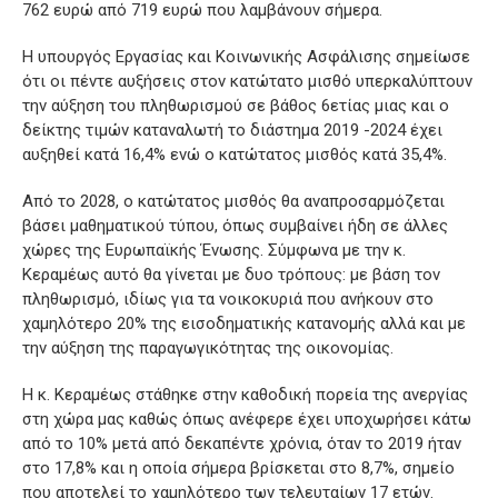
762 ευρώ από 719 ευρώ που λαμβάνουν σήμερα.
Η υπουργός Εργασίας και Κοινωνικής Ασφάλισης σημείωσε
ότι οι πέντε αυξήσεις στον κατώτατο μισθό υπερκαλύπτουν
την αύξηση του πληθωρισμού σε βάθος 6ετίας μιας και ο
δείκτης τιμών καταναλωτή το διάστημα 2019 -2024 έχει
αυξηθεί κατά 16,4% ενώ ο κατώτατος μισθός κατά 35,4%.
Από το 2028, ο κατώτατος μισθός θα αναπροσαρμόζεται
βάσει μαθηματικού τύπου, όπως συμβαίνει ήδη σε άλλες
χώρες της Ευρωπαϊκής Ένωσης. Σύμφωνα με την κ.
Κεραμέως αυτό θα γίνεται με δυο τρόπους: με βάση τον
πληθωρισμό, ιδίως για τα νοικοκυριά που ανήκουν στο
χαμηλότερο 20% της εισοδηματικής κατανομής αλλά και με
την αύξηση της παραγωγικότητας της οικονομίας.
Η κ. Κεραμέως στάθηκε στην καθοδική πορεία της ανεργίας
στη χώρα μας καθώς όπως ανέφερε έχει υποχωρήσει κάτω
από το 10% μετά από δεκαπέντε χρόνια, όταν το 2019 ήταν
στο 17,8% και η οποία σήμερα βρίσκεται στο 8,7%, σημείο
που αποτελεί το χαμηλότερο των τελευταίων 17 ετών.