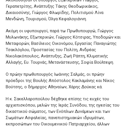
Γεραπετρίτης, Ανάπτυξης Τάκης Θεοδωρικάκος,
Δικαιοσύνης, Γιώργος Φλωρίδης, Πολιτισμού Λίνα
Μενδώνη, Τουρισμού, Όλγα Κεφαλογιάννη.
Ακόμη οι υφυπουργοί, παρά τω Πρωθυπουργώ, Γιώργος
Μυλωνάκης, Εξωτερικών, Γιώργος Κότσιρας, Υποδομών και
Μεταφορών, Βασίλειος Οικονόμου, Εργασίας Παναγιώτης
Τσακλόγλου, Προστασίας του Πολίτη, Ανδρέας
Νικολακόπουλος, Ανάπτυξης, Ζωή Ράπτη, Κλιματικής
Αλλαγής, Ευ. Τουρνάς, Μετανάστευσης, Σοφία Βούλτεψη.
Ο πρώην πρωθυπουργός Ιωάννης Σαλμάς, οι πρώην
πρόεδροι της Βουλής Απόστολος Κακλαμάνης και Νίκος
Βούτσης, ο δήμαρχος Αθηναίων, Χάρης Δούκας κά.
Η κ. Σακελλαροπούλου δέχθηκε επίσης τις ευχές του
αρχιεπισκόπου, μελών της Ιεράς Συνόδου, της ηγεσίας του
δικαστικού σώματος, των Ενόπλων Δυνάμεων και των
Σωμάτων Ασφαλείας, πανεπιστημιακών ιδρυμάτων,
εκπροσώπων του Οικουμενικού Πατριαρχείου, άλλων