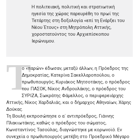
H πολιτειακή, πολιτική και στρατιωτική
ηγεσία της χώρας παρευρέθη το πρωί της
Τετάρτης στη δοξολογία «επί τη Ενάρξει του
Νέου Έτους» στη Μητρόπολη Αττικής,
χοροστατούντος του Αρχιεπίσκοπου
Ιερώνυμου.
Τ
ο «παρών» έδωσαν, μεταξύ άλλων, η Πρόεδρος της
Δημοκρατίας, Κατερίνα Σακελλαροπούλου, ο
πρωθυπουργός, Κυριάκος Μητσοτάκης, ο πρόεδρος
του ΠΑΣΟΚ, Νίκος Ανδρουλάκης, ο πρόεδρος του
ΣΥΡΙΖΑ, Σωκράτης Φάμελλος, ο περιφερειάρχης
Αττικής, Νίκος Χαρδαλιάς, και ο δήμαρχος Αθηναίων, Χάρης
Δούκας.
Τη Βουλή εκπροσώπησε ο α΄ αντιπρόεδρος, Γιάννης
Πλακιωτάκης, καθώς ο πρόεδρος του σώματος,
Κωνσταντίνος Τασούλας, διαγνώστηκε με κορωνοϊό. Εν
συνεχεία ο πρωθυπουργός μετέβη στο Προεδρικό Μέγαρο