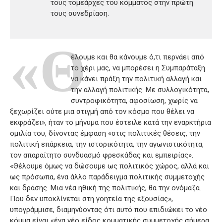
τους τομεάρχες του κόμματος στην πρώτη
τους συνεδρίαση.
«Θ
έλουμε και θα κάνουμε ό,τι περνάει από
το χέρι μας, να μπορέσει η Συμπαράταξη
να κάνει πράξη την πολιτική αλλαγή και
την αλλαγή πολιτικής. Με συλλογικότητα,
συντροφικότητα, αφοσίωση, χωρίς να
ξεχωρίζει ούτε μια στιγμή από τον κόσμο που θέλει να
εκφράζει», ήταν το μήνυμα που έστειλε κατά την εναρκτήρια
ομιλία του, δίνοντας έμφαση «στις πολιτικές θέσεις, την
πολιτική επάρκεια, την ιστορικότητα, την αγωνιστικότητα,
τον απαραίτητο συνδυασμό φρεσκάδας και εμπειρίας».
«Θέλουμε όμως να δώσουμε ως πολιτικός χώρος, αλλά και
ως πρόσωπα, ένα άλλο παράδειγμα πολιτικής συμμετοχής
και δράσης. Μια νέα ηθική της πολιτικής, θα την ονόμαζα.
Που δεν υποκλίνεται στη γοητεία της εξουσίας»,
υπογράμμισε, διαμηνύοντας ότι αυτό που επιδιώκει το νέο
κόμμα είναι «ένα νέο είδος κομματικής συμμετοχής σήμερα