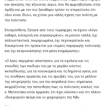
και άσκησης της εξουσίας αύριο, που θα αμφισβητήσει στην
πράξη και με τον πιο ξεκάθαρο τρόπο το στερεότυπο ότι
όλοι είναι ίδιοι», να χτίσει μια «άλλη σχέση του πολίτη με
την πολιτική».
Επιπρόσθετα, ζήτησε από τους τομεάρχες να έχουν «λόγο
καθαρό, ειλικρινή και συγκεκριμένο», να μιλούν «απλά, όχι
απλουστευτικά, τεκμηριωμένα, όχι τεχνοκρατικά» και
διευκρίνισε ότι πρόκειται για «τομείς παραγωγής πολιτικής
και όχι εκπροσώπησης στα μέσα ενημέρωσης».
«Ο λαός περιμένει απαντήσεις για τα σχολεία και τις
σπουδές των παιδιών του με το μεγάλο κόστος
εκπαίδευσης, για τα νοσοκομεία και τη δημόσια υγεία, για
τις συνθήκες εργασίας και τις αμοιβές του, για το μέλλον
της επιχείρησής του, για την ασφάλειά του», σημείωσε,
εκφράζοντας την πεποίθηση πως «ο πολιτικός κύκλος του
κ. Μητσοτάκη είναι εμφανές ότι έχει κλείσει» και ότι πλέον
«δυσφορούν ακόμη και οι ψηφοφόροι της ΝΔ».