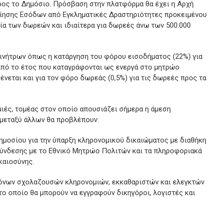
ρος το Δημόσιο. Πρόσβαση στην πλατφόρμα θα έχει η Αρχή
ίησης Εσόδων από Εγκληματικές Δραστηριότητες προκειμένου
εία των δωρεών και ιδιαίτερα για δωρεές άνω των 500.000
ινήτρων όπως η κατάργηση του φόρου εισοδήματος (22%) για
από το έτος που καταγράφονται ως ενεργά στο μητρώο
ένεται και για τον φόρο δωρεάς (0,5%) για τις δωρεές προς τα
ιές, τομέας στον οποίο απουσιάζει σήμερα η άμεση
, μεταξύ άλλων θα προβλέπουν:
μοσίου για την ύπαρξη κληρονομικού δικαιώματος με διαθήκη
σύνδεσης με το Εθνικό Μητρώο Πολιτών και τα πληροφοριακά
καιοσύνης.
όνων σχολαζουσών κληρονομιών, εκκαθαριστών και ελεγκτών
ο οποίο θα μπορούν να εγγραφούν δικηγόροι, λογιστές και