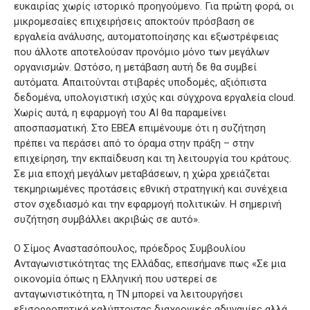
ευκαιρίας χωρίς ιστορικό προηγούμενο. Για πρώτη φορά, οι
μικρομεσαίες επιχειρήσεις αποκτούν πρόσβαση σε
εργαλεία ανάλυσης, αυτοματοποίησης και εξωστρέφειας
που άλλοτε αποτελούσαν προνόμιο μόνο των μεγάλων
οργανισμών. Ωστόσο, η μετάβαση αυτή δε θα συμβεί
αυτόματα. Απαιτούνται στιβαρές υποδομές, αξιόπιστα
δεδομένα, υπολογιστική ισχύς και σύγχρονα εργαλεία cloud.
Χωρίς αυτά, η εφαρμογή του AI θα παραμείνει
αποσπασματική. Στο ΕΒΕΑ επιμένουμε ότι η συζήτηση
πρέπει να περάσει από το όραμα στην πράξη – στην
επιχείρηση, την εκπαίδευση και τη λειτουργία του κράτους.
Σε μια εποχή μεγάλων μεταβάσεων, η χώρα χρειάζεται
τεκμηριωμένες προτάσεις εθνική στρατηγική και συνέχεια
στον σχεδιασμό και την εφαρμογή πολιτικών. Η σημερινή
συζήτηση συμβάλλει ακριβώς σε αυτό».
Ο Σίμος Αναστασόπουλος, πρόεδρος Συμβουλίου
Ανταγωνιστικότητας της Ελλάδας, επεσήμανε πως «Σε μια
οικονομία όπως η Ελληνική που υστερεί σε
ανταγωνιστικότητα, η ΤΝ μπορεί να λειτουργήσει
εξισορροπητικά καλύπτοντας διαχρονικές αδυναμίες αλλά