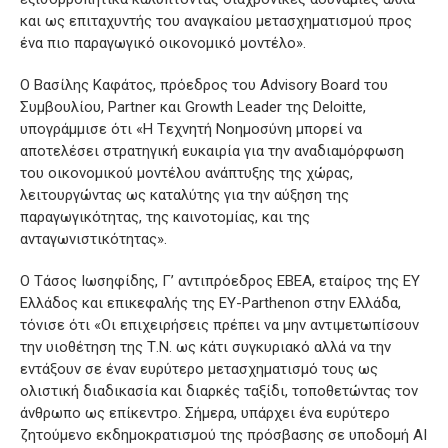
και ως επιταχυντής του αναγκαίου μετασχηματισμού προς
ένα πιο παραγωγικό οικονομικό μοντέλο».
Ο Βασίλης Καφάτος, πρόεδρος του Advisory Bοard του
Συμβουλίου, Partner και Growth Leader της Deloitte,
υπογράμμισε ότι «Η Tεχνητή Nοημοσύνη μπορεί να
αποτελέσει στρατηγική ευκαιρία για την αναδιαμόρφωση
του οικονομικού μοντέλου ανάπτυξης της χώρας,
λειτουργώντας ως καταλύτης για την αύξηση της
παραγωγικότητας, της καινοτομίας, και της
ανταγωνιστικότητας».
Ο Τάσος Ιωσηφίδης, Γ’ αντιπρόεδρος ΕΒΕΑ, εταίρος της EY
Ελλάδος και επικεφαλής της EY-Parthenon στην Ελλάδα,
τόνισε ότι «Οι επιχειρήσεις πρέπει να μην αντιμετωπίσουν
την υιοθέτηση της Τ.Ν. ως κάτι συγκυριακό αλλά να την
εντάξουν σε έναν ευρύτερο μετασχηματισμό τους ως
ολιστική διαδικασία και διαρκές ταξίδι, τοποθετώντας τον
άνθρωπο ως επίκεντρο. Σήμερα, υπάρχει ένα ευρύτερο
ζητούμενο εκδημοκρατισμού της πρόσβασης σε υποδομή AI