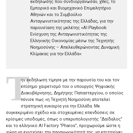
εκδήλωσης που συνδιοργάνωσαν, χθες, το
Εμπορικό και Βιομηχανικό Επιμελητήριο
Αθηνών και το Συμβούλιο
Ανταγωνιστικότητας της Ελλάδας, για την
παρουσίαση της μελέτης «AI Playbook:
Ενίσχυση της Ανταγωνιστικότητας της
Ελληνικής Οικονομίας μέσω της Τεχνητής
Νοημοσύνης – Απελευθερώνοντας Δυναμική
Κλίμακας για την Ελλάδα».
Τ
ην εκδήλωση τίμησε με την παρουσία του και τον
επίσημο χαιρετισμό του ο υπουργός Ψηφιακής
Διακυβέρνησης, Δημήτρης Παπαστεργίου, ο οποίος
τόνισε πως «η Τεχνητή Νοημοσύνη αποτελεί
στρατηγική ευκαιρία για την Ελλάδα. Με
συγκεκριμένο σχέδιο και στοχευμένες επενδύσεις σε
κρίσιμες υποδομές, όπως ο υπερυπολογιστής “Δαίδαλος”
και το ελληνικό AI Factory “Pharos”, προχωρούμε ώστε η
χώρα να ενισχύσει την παραγωγικότητά της, να επιταχύνει