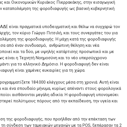
ας και Οικονομικών Κυριάκος Πιερρακάκης, στην εισαγωγική
ην καταπολέμηση της φοροδιαφυγής ως βασική κυβερνητική
ΑΑΔΕ είναι πραγματικά υποδειγματική και θέλω να συγχαρώ τον
ρχής, τον κύριο Γιώργο Πιτσιλή, και τους συνεργάτες του για
απολέμηση της φοροδιαφυγής. Η μάχη κατά της φοροδιαφυγής
μέσα από έναν συνδυασμό, ανθρώπινη θέληση και νέα
οποιεί και τα δύο, με υψηλής κατάρτισης προσωπικό και με
ως είναι η Τεχνητή Νοημοσύνη και το νέο υπερσύγχρονο
αμάντι για το ελληνικό Δημόσιο. Η φοροδιαφυγή δεν είναι
αφυγή είναι χαμένες ευκαιρίες για τη χώρα.
προγραμματίζετε 184.000 ελέγχους μέσα στη χρονιά. Αυτή είναι
αι και ένα σπουδαίο μήνυμα, κυρίως απέναντι στους φορολογικά
οποίοι αισθάνονται μεγάλη αδικία. Η φοροδιαφυγή υπονομεύει
 στερεί πολύτιμους πόρους από την εκπαίδευση, την υγεία και
ωση της φοροδιαφυγής, που προήλθαν από την επέκταση των
 τη σύνδεση των ταμειακών μηχανών με τα POS, ξεπέρασαν τα 2