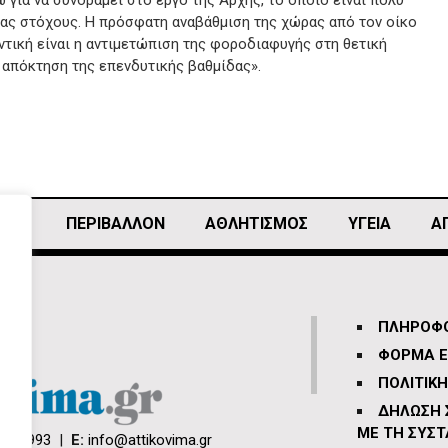
 για να συνδράμει στο έργο της Αρχής, το οποίο είναι πολύ
μας στόχους. Η πρόσφατη αναβάθμιση της χώρας από τον οίκο
τική είναι η αντιμετώπιση της φοροδιαφυγής στη θετική
 απόκτηση της επενδυτικής βαθμίδας».
ΙΚΗ
ΠΕΡΙΒΑΛΛΟΝ
ΑΘΛΗΤΙΣΜΌΣ
ΥΓΕΙΑ
Α
ΠΛΗΡΟΦΟ
ΦΟΡΜΑ Ε
ΠΟΛΙΤΙΚ
ΔΗΛΩΣΗ
ΜΕ ΤΗ ΣΥΣΤ
66 3993
|
E:
info@attikovima.gr