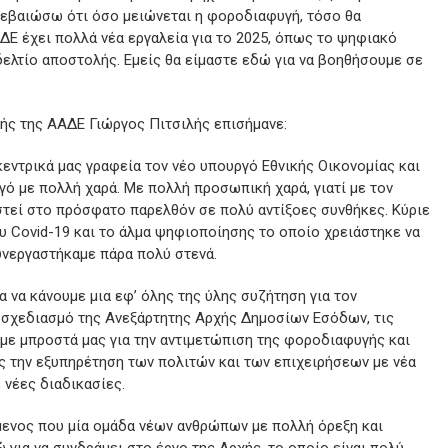
βεβαιώσω ότι όσο μειώνεται η φοροδιαφυγή, τόσο θα
ΑΔΕ έχει πολλά νέα εργαλεία για το 2025, όπως το ψηφιακό
ελτίο αποστολής. Εμείς θα είμαστε εδώ για να βοηθήσουμε σε
τής της ΑΑΔΕ Γιώργος Πιτσιλής επισήμανε:
εντρικά μας γραφεία τον νέο υπουργό Εθνικής Οικονομίας και
ό με πολλή χαρά. Με πολλή προσωπική χαρά, γιατί με τον
τεί στο πρόσφατο παρελθόν σε πολύ αντίξοες συνθήκες. Κύριε
υ Covid-19 και το άλμα ψηφιοποίησης το οποίο χρειάστηκε να
υνεργαστήκαμε πάρα πολύ στενά.
α να κάνουμε μια εφ’ όλης της ύλης συζήτηση για τον
ό σχεδιασμό της Ανεξάρτητης Αρχής Δημοσίων Εσόδων, τις
με μπροστά μας για την αντιμετώπιση της φοροδιαφυγής και
ς την εξυπηρέτηση των πολιτών και των επιχειρήσεων με νέα
 νέες διαδικασίες.
ενος που μία ομάδα νέων ανθρώπων με πολλή όρεξη και