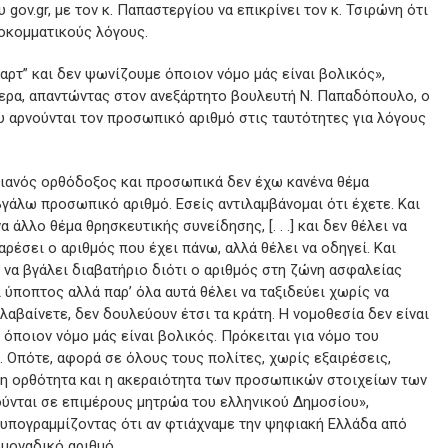
 gov.gr, με τον κ. Παπαστεργίου να επικρίνει τον κ. Τσιρώνη ότι
ροκομματικούς λόγους.
καρτ” και δεν ψωνίζουμε όποιον νόμο μάς είναι βολικός»,
τερα, απαντώντας στον ανεξάρτητο βουλευτή Ν. Παπαδόπουλο, ο
υ αρνούνται τον προσωπικό αριθμό στις ταυτότητες για λόγους
τιανός ορθόδοξος και προσωπικά δεν έχω κανένα θέμα
γάλω προσωπικό αριθμό. Εσείς αντιλαμβάνομαι ότι έχετε. Και
α άλλο θέμα θρησκευτικής συνείδησης, [. . .] και δεν θέλει να
αρέσει ο αριθμός που έχει πάνω, αλλά θέλει να οδηγεί. Και
λει να βγάλει διαβατήριο διότι ο αριθμός στη ζώνη ασφαλείας
 ύποπτος αλλά παρ’ όλα αυτά θέλει να ταξιδεύει χωρίς να
λαβαίνετε, δεν δουλεύουν έτσι τα κράτη. Η νομοθεσία δεν είναι
 όποιον νόμο μάς είναι βολικός. Πρόκειται για νόμο του
 .]. Οπότε, αφορά σε όλους τους πολίτες, χωρίς εξαιρέσεις,
 η ορθότητα και η ακεραιότητα των προσωπικών στοιχείων των
νται σε επιμέρους μητρώα του ελληνικού Δημοσίου»,
 υπογραμμίζοντας ότι αν φτιάχναμε την ψηφιακή Ελλάδα από
 μοναδικό αριθμό.