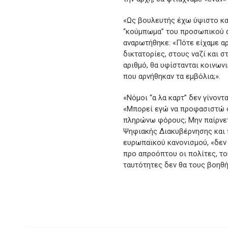
«Ως βουλευτής έχω ύψιστο κα
“κούμπωμα” του προσωπικού α
αναρωτήθηκε: «Πότε είχαμε α
δικτατορίες, στους ναζί και σ
αριθμό, θα υφίστανται κοινων
που αρνήθηκαν τα εμβόλια;».
«Νόμοι “α λα καρτ” δεν γίνοντ
«Μπορεί εγώ να προφασιστώ ό
πληρώνω φόρους; Μην παίρνετ
Ψηφιακής Διακυβέρνησης και π
ευρωπαϊκού κανονισμού, «δεν 
προ απροόπτου οι πολίτες, το
ταυτότητες δεν θα τους βοηθ