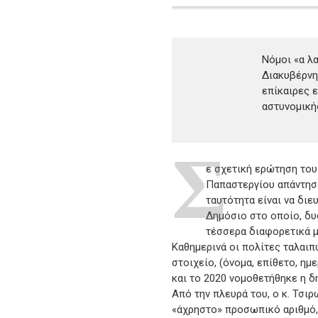
Νόμοι «α λ
Διακυβέρνη
επίκαιρες 
αστυνομική
Σ
ε σχετική ερώτηση του 
Παπαστεργίου απάντησ
ταυτότητα είναι να δι
Δημόσιο στο οποίο, δυ
τέσσερα διαφορετικά μ
Καθημερινά οι πολίτες ταλαιπ
στοιχείο, (όνομα, επίθετο, ημ
και το 2020 νομοθετήθηκε η δ
Από την πλευρά του, ο κ. Τσι
«άχρηστο» προσωπικό αριθμό,