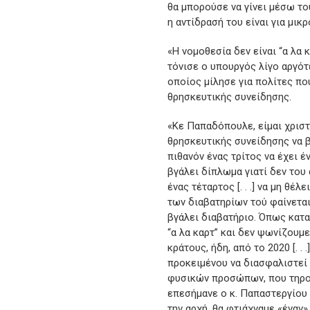
θα μπορούσε να γίνει μέσω του
η αντίδρασή του είναι για μικ
«Η νομοθεσία δεν είναι “α λα 
τόνισε ο υπουργός λίγο αργό
οποίος μίλησε για πολίτες πο
θρησκευτικής συνείδησης.
«Κε Παπαδόπουλε, είμαι χρισ
θρησκευτικής συνείδησης να β
πιθανόν ένας τρίτος να έχει έν
βγάλει δίπλωμα γιατί δεν του 
ένας τέταρτος [. . .] να μη θέ
των διαβατηρίων τού φαίνεται
βγάλει διαβατήριο. Όπως κατα
“α λα καρτ” και δεν ψωνίζουμε
κράτους, ήδη, από το 2020 [. .
προκειμένου να διασφαλιστεί
φυσικών προσώπων, που τηρού
επεσήμανε ο κ. Παπαστεργίου
την αρχή, θα φτιάχναμε «έναν»