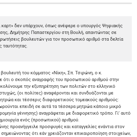
α καρτ» δεν υπάρχουν, όπως ανέφερε ο υπουργός Ψηφιακής
σης, Δημήτρης Παπαστεργίου στη Βουλή, απαντώντας σε
ερωτήσεις βουλευτών για τον προσωπικό αριθμό στα δελτία
ς ταυτότητας.
βουλευτή του κόμματος «Νίκη», Σπ. Τσιρώνη, ο κ.
ε ότι ο σκοπός αναγραφής του προσωπικού αριθμού στην
ευκολύνουμε την εξυπηρέτηση των πολιτών στο ελληνικό
στυχώς, (οι πολίτες) αναφέρονται και συνδυάζονται με
ητρώα και τέσσερις διαφορετικούς τομεακούς αριθμούς:
ωρούνται επειδή σε αυτά τα τέσσερα μητρώα κάποιο μικρό
ερομηνία γέννησης) αναγράφεται με διαφορετικό τρόπο. Γι’ αυτό
ημιουργία ενός (προσωπικού) αριθμού.
ρώνης προανήγγειλε προσφυγές και καταγγελίες ενάντια στον
 σημειώνοντας ότι εάν χρειάζονταν επικαιροποίηση στοιχείων,