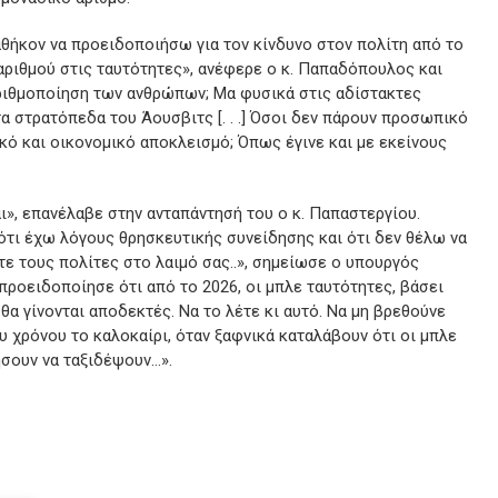
θήκον να προειδοποιήσω για τον κίνδυνο στον πολίτη από το
ριθμού στις ταυτότητες», ανέφερε ο κ. Παπαδόπουλος και
ριθμοποίηση των ανθρώπων; Μα φυσικά στις αδίστακτες
τα στρατόπεδα του Άουσβιτς [. . .] Όσοι δεν πάρουν προσωπικό
ικό και οικονομικό αποκλεισμό; Όπως έγινε και με εκείνους
αι», επανέλαβε στην ανταπάντησή του ο κ. Παπαστεργίου.
τι έχω λόγους θρησκευτικής συνείδησης και ότι δεν θέλω να
ε τους πολίτες στο λαιμό σας..», σημείωσε ο υπουργός
ροειδοποίησε ότι από το 2026, οι μπλε ταυτότητες, βάσει
θα γίνονται αποδεκτές. Να το λέτε κι αυτό. Να μη βρεθούνε
υ χρόνου το καλοκαίρι, όταν ξαφνικά καταλάβουν ότι οι μπλε
ήσουν να ταξιδέψουν…».