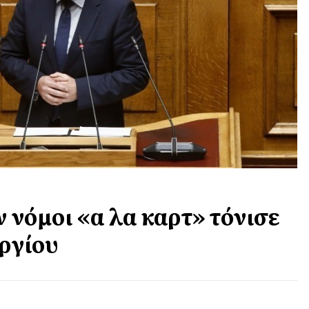
 νόμοι «α λα καρτ» τόνισε
ργίου