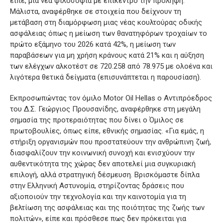
είπε, μια νέα φιλοσοφία με επίκεντρο την πρόληψη.
Μάλιστα, αναφέρθηκε σε στοιχεία που δείχνουν τη
μετάβαση στη διαμόρφωση μιας νέας κουλτούρας οδικής
ασφάλειας όπως η μείωση των θανατηφόρων τροχαίων το
πρώτο εξάμηνο του 2026 κατά 42%, η μείωση των
παραβάσεων για μη χρήση κράνους κατά 21% και η αύξηση
των ελέγχων αλκοτέστ σε 720.258 από 78.975 με ολοένα και
λιγότερα θετικά δείγματα (επισυνάπτεται η παρουσίαση).
Εκπροσωπώντας τoν όμιλο Motor Oil Hellas ο Αντιπρόεδρος
του Δ.Σ. Γεώργιος Προυσανίδης, αναφέρθηκε στη μεγάλη
σημασία της προτεραιότητας που δίνει ο Όμιλος σε
πρωτοβουλίες, όπως είπε, εθνικής σημασίας. «Για εμάς, η
στήριξη οργανισμών που προστατεύουν την ανθρώπινη ζωή,
διασφαλίζουν την κοινωνική συνοχή και ενισχύουν την
αυθεντικότητα της χώρας δεν αποτελεί μια συγκυριακή
επιλογή, αλλά στρατηγική δέσμευση. Βρισκόμαστε δίπλα
στην Ελληνική Αστυνομία, στηρίζοντας δράσεις που
αξιοποιούν την τεχνολογία και την καινοτομία για τη
βελτίωση της ασφάλειας και της ποιότητας της ζωής των
πολιτών», είπε και πρόσθεσε πως δεν πρόκειται για