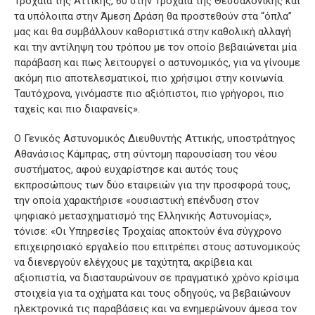
Τροχαία της Αττικής, 60 στην Τροχαία της Θεσσαλονίκης και
τα υπόλοιπα στην Άμεση Δράση θα προστεθούν στα “όπλα”
μας και θα συμβάλλουν καθοριστικά στην καθολική αλλαγή
και την αντίληψη του τρόπου με τον οποίο βεβαιώνεται μία
παράβαση και πως λειτουργεί ο αστυνομικός, για να γίνουμε
ακόμη πιο αποτελεσματικοί, πιο χρήσιμοι στην κοινωνία.
Ταυτόχρονα, γινόμαστε πιο αξιόπιστοι, πιο γρήγοροι, πιο
ταχείς και πιο διαφανείς».
Ο Γενικός Αστυνομικός Διευθυντής Αττικής, υποστράτηγος
Αθανάσιος Κάμπρας, στη σύντομη παρουσίαση του νέου
συστήματος, αφού ευχαρίστησε και αυτός τους
εκπροσώπους των δύο εταιρειών για την προσφορά τους,
την οποία χαρακτήρισε «ουσιαστική επένδυση στον
ψηφιακό μετασχηματισμό της Ελληνικής Αστυνομίας»,
τόνισε: «Οι Υπηρεσίες Τροχαίας αποκτούν ένα σύγχρονο
επιχειρησιακό εργαλείο που επιτρέπει στους αστυνομικούς
να διενεργούν ελέγχους με ταχύτητα, ακρίβεια και
αξιοπιστία, να διασταυρώνουν σε πραγματικό χρόνο κρίσιμα
στοιχεία για τα οχήματα και τους οδηγούς, να βεβαιώνουν
ηλεκτρονικά τις παραβάσεις και να ενημερώνουν άμεσα τον