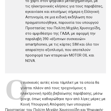
το χαρτί στον ψηφιακό μετασχηματισμό, με
τις ηλεκτρονικές κλήσεις για τους παραβάτες,
εγκαινίασε και επισήμως σήμερα η Ελληνική
Αστυνομία, σε μια ειδική εκδήλωση που
πραγματοποιήθηκε, παρουσία του υπουργού
Προστασίας του Πολίτη Μιχάλη Χρυσοχοΐδη,
στο αμφιθέατρο της ΓΑΔΑ, με αφορμή την
παραλαβή 390 «έξυπνων συσκευών»
smartphones, με τις κάρτες SIM και όλο τον
απαραίτητο εξοπλισμό, που αποτελούν
προσφορά των εταιρειών MOTOR OIL και
NOVA.
Ο
ι συσκευές αυτές είναι τάμπλετ με τα οποία θα
γίνεται πλέον από τους τροχονόμους η
ηλεκτρονική πράξη βεβαίωσης παράβασης, μέσω
gov.gr, όπως καθιερώθηκε πριν από λίγες μέρες με
Κοινή Υπουργική Απόφαση των υπουργών
Προστασίας του Πολίτη Μιχάλη Χρυσοχοΐδη και Ψηφιακής