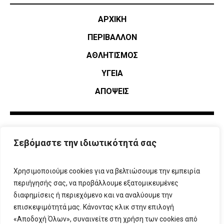
ΑΡΧΙΚΗ
ΠΕΡΙΒΑΛΛΟΝ
ΑΘΛΗΤΙΣΜΌΣ
ΥΓΕΙΑ
ΑΠΟΨΕΙΣ
Σεβόμαστε την ιδιωτικότητά σας
Χρησιμοποιούμε cookies για να βελτιώσουμε την εμπειρία
περιήγησής σας, να προβάλλουμε εξατομικευμένες
διαφημίσεις ή περιεχόμενο και να αναλύουμε την
επισκεψιμότητά μας. Κάνοντας κλικ στην επιλογή
ΠΛΗΡΟΦΟΡΙΕΣ
T:
210 666 3993
|
E:
info@attikovima.gr
«Αποδοχή Όλων», συναινείτε στη χρήση των cookies από