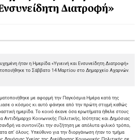
 Ενσυνείδητη Διατροφή»
υχημένη ήταν η Ημερίδα «Υγιεινή και Ενσυνείδητη Διατροφή»
τοποιήθηκε το Σάββατο 14 Μαρτίου στο Δημαρχείο Αχαρνών.
ματοποιήθηκε με αφορμή την Παγκόσμια Ημέρα κατά της
ιασε ο κόσμος κι αυτό φάνηκε από την πρώτη στιγμή καθώς
ραστική ημερίδα. Το κοινό έκανε όσα ερωτήματα ήθελε στους
ια Αντιδήμαρχο Κοινωνικής Πολιτικής, Ισότητας και Δημόσιας
τσανδρή να συντονίζει την συζήτηση με απόλυτα φιλικό τρόπο,
ατα απ’ όλους. Υπεύθυνο για την διοργάνωση ήταν το τμήμα
ς Δημόσιας Υγείας της Διεύθυνσης Κοινωνικής Πολιτικής σε