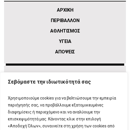
ΑΡΧΙΚΗ
ΠΕΡΙΒΑΛΛΟΝ
ΑΘΛΗΤΙΣΜΌΣ
ΥΓΕΙΑ
ΑΠΟΨΕΙΣ
Σεβόμαστε την ιδιωτικότητά σας
Χρησιμοποιούμε cookies για να βελτιώσουμε την εμπειρία
περιήγησής σας, να προβάλλουμε εξατομικευμένες
διαφημίσεις ή περιεχόμενο και να αναλύουμε την
επισκεψιμότητά μας. Κάνοντας κλικ στην επιλογή
ΠΛΗΡΟΦΟΡΙΕΣ
T:
210 666 3993
|
E:
info@attikovima.gr
«Αποδοχή Όλων», συναινείτε στη χρήση των cookies από