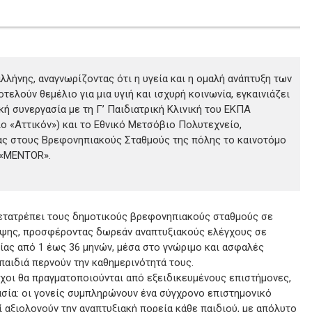
λλήνης, αναγνωρίζοντας ότι η υγεία και η ομαλή ανάπτυξη των
τελούν θεμέλιο για μια υγιή και ισχυρή κοινωνία, εγκαινιάζει
κή συνεργασία με τη Γ’ Παιδιατρική Κλινική του ΕΚΠΑ
ο «Αττικόν») και το Εθνικό Μετσόβιο Πολυτεχνείο,
ς στους Βρεφονηπιακούς Σταθμούς της πόλης το καινοτόμο
 «MENTOR».
ετατρέπει τους δημοτικούς βρεφονηπιακούς σταθμούς σε
ηψης, προσφέροντας δωρεάν αναπτυξιακούς ελέγχους σε
κίας από 1 έως 36 μηνών, μέσα στο γνώριμο και ασφαλές
παιδιά περνούν την καθημερινότητά τους.
γχοι θα πραγματοποιούνται από εξειδικευμένους επιστήμονες,
κασία: οι γονείς συμπληρώνουν ένα σύγχρονο επιστημονικό
ί αξιολογούν την αναπτυξιακή πορεία κάθε παιδιού, με απόλυτο