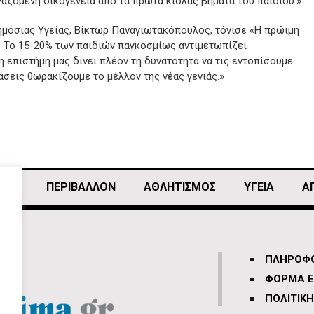
γαζόμενη οικογένεια από τα πρώτα κιόλας βήματα του παιδιού.»
μόσιας Υγείας, Βίκτωρ Παναγιωτακόπουλος, τόνισε «Η πρώιμη
. Το 15-20% των παιδιών παγκοσμίως αντιμετωπίζει
η επιστήμη μάς δίνει πλέον τη δυνατότητα να τις εντοπίσουμε
άσεις θωρακίζουμε το μέλλον της νέας γενιάς.»
ΙΚΗ
ΠΕΡΙΒΑΛΛΟΝ
ΑΘΛΗΤΙΣΜΌΣ
ΥΓΕΙΑ
Α
ΠΛΗΡΟΦΟ
ΦΟΡΜΑ Ε
ΠΟΛΙΤΙΚ