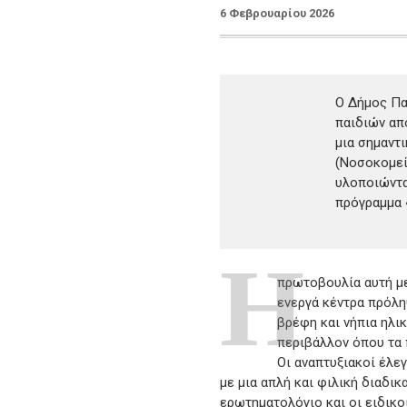
6 Φεβρουαρίου 2026
Ο Δήμος Πα
παιδιών απο
μια σημαντι
(Νοσοκομεί
υλοποιώντα
πρόγραμμα
Η
πρωτοβουλία αυτή μ
ενεργά κέντρα πρόλ
βρέφη και νήπια ηλι
περιβάλλον όπου τα 
Οι αναπτυξιακοί έλε
με μια απλή και φιλική διαδι
ερωτηματολόγιο και οι ειδικο