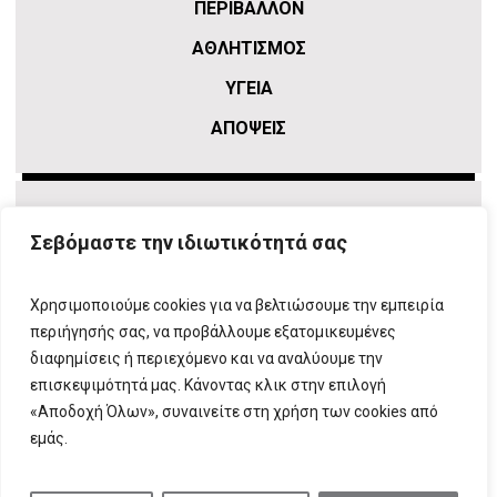
ΠΕΡΙΒΑΛΛΟΝ
ΑΘΛΗΤΙΣΜΌΣ
ΥΓΕΙΑ
ΑΠΟΨΕΙΣ
Σεβόμαστε την ιδιωτικότητά σας
Χρησιμοποιούμε cookies για να βελτιώσουμε την εμπειρία
περιήγησής σας, να προβάλλουμε εξατομικευμένες
διαφημίσεις ή περιεχόμενο και να αναλύουμε την
επισκεψιμότητά μας. Κάνοντας κλικ στην επιλογή
ΠΛΗΡΟΦΟΡΙΕΣ
T:
210 666 3993
|
E:
info@attikovima.gr
«Αποδοχή Όλων», συναινείτε στη χρήση των cookies από
ΦΟΡΜΑ ΕΠΙΚΟΙΝΩΝΙΑΣ
εμάς.
ΠΟΛΙΤΙΚΗ ΑΠΟΡΡΗΤΟΥ
ΔΗΛΩΣΗ ΣΥΜΜΟΡΦΩΣΗΣ