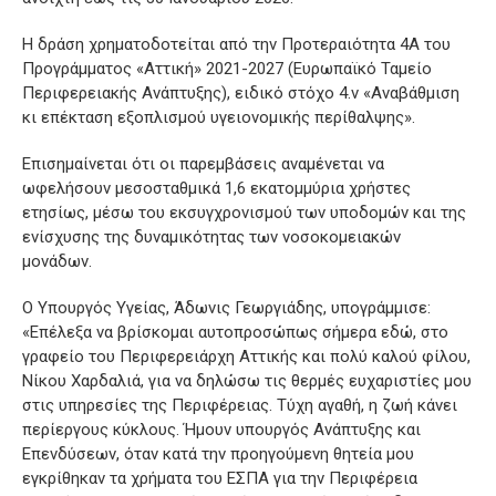
Η δράση χρηματοδοτείται από την Προτεραιότητα 4Α του
Προγράμματος «Αττική» 2021-2027 (Ευρωπαϊκό Ταμείο
Περιφερειακής Ανάπτυξης), ειδικό στόχο 4.v «Αναβάθμιση
κι επέκταση εξοπλισμού υγειονομικής περίθαλψης».
Επισημαίνεται ότι οι παρεμβάσεις αναμένεται να
ωφελήσουν μεσοσταθμικά 1,6 εκατομμύρια χρήστες
ετησίως, μέσω του εκσυγχρονισμού των υποδομών και της
ενίσχυσης της δυναμικότητας των νοσοκομειακών
μονάδων.
Ο Υπουργός Υγείας, Άδωνις Γεωργιάδης, υπογράμμισε:
«Επέλεξα να βρίσκομαι αυτοπροσώπως σήμερα εδώ, στο
γραφείο του Περιφερειάρχη Αττικής και πολύ καλού φίλου,
Νίκου Χαρδαλιά, για να δηλώσω τις θερμές ευχαριστίες μου
στις υπηρεσίες της Περιφέρειας. Τύχη αγαθή, η ζωή κάνει
περίεργους κύκλους. Ήμουν υπουργός Ανάπτυξης και
Επενδύσεων, όταν κατά την προηγούμενη θητεία μου
εγκρίθηκαν τα χρήματα του ΕΣΠΑ για την Περιφέρεια