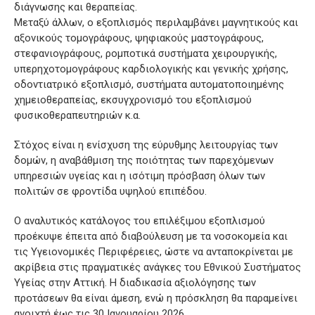
διάγνωσης και θεραπείας.
Μεταξύ άλλων, ο εξοπλισμός περιλαμβάνει μαγνητικούς και
αξονικούς τομογράφους, ψηφιακούς μαστογράφους,
στεφανιογράφους, ρομποτικά συστήματα χειρουργικής,
υπερηχοτομογράφους καρδιολογικής και γενικής χρήσης,
οδοντιατρικό εξοπλισμό, συστήματα αυτοματοποιημένης
χημειοθεραπείας, εκσυγχρονισμό του εξοπλισμού
φυσικοθεραπευτηριών κ.α.
Στόχος είναι η ενίσχυση της εύρυθμης λειτουργίας των
δομών, η αναβάθμιση της ποιότητας των παρεχόμενων
υπηρεσιών υγείας και η ισότιμη πρόσβαση όλων των
πολιτών σε φροντίδα υψηλού επιπέδου.
Ο αναλυτικός κατάλογος του επιλέξιμου εξοπλισμού
προέκυψε έπειτα από διαβούλευση με τα νοσοκομεία και
τις Υγειονομικές Περιφέρειες, ώστε να ανταποκρίνεται με
ακρίβεια στις πραγματικές ανάγκες του Εθνικού Συστήματος
Υγείας στην Αττική. Η διαδικασία αξιολόγησης των
προτάσεων θα είναι άμεση, ενώ η πρόσκληση θα παραμείνει
ανοιχτή έως τις 30 Ιανουαρίου 2026.