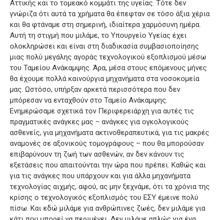
Αττικής και το τομεακό κομμάτι της υγείας. Τότε δεν
γνώριζα ότι αυτά τα χρήματα θα έπεφταν σε τόσο άξια χέρια
και θα φτάναμε στη σημερινή, ιδιαίτερα χαρμόσυνη ημέρα.
Αυτή τη στιγμή που μιλάμε, το Υπουργείο Υγείας έχει
ολοκληρώσει και είναι στη διαδικασία συμβασιοποίησης
μιας πολύ μεγάλης αγοράς τεχνολογικού εξοπλισμού μέσω
του Ταμείου Ανάκαμψης. Άρα, μέσα στους επόμενους μήνες
θα έχουμε πολλά καινούργια μηχανήματα στα νοσοκομεία
μας. Ωστόσο, υπήρξαν αρκετά περισσότερα που δεν
μπόρεσαν να ενταχθούν στο Ταμείο Ανάκαμψης.
Ενημερώσαμε σχετικά τον Περιφερειάρχη για αυτές τις
πραγματικές ανάγκες μας – ανάγκες για ογκολογικούς
ασθενείς, για μηχανήματα ακτινοθεραπευτικά, για τις μακρές
αναμονές σε αξονικούς τομογράφους – που θα μπορούσαν
επιβαρύνουν τη ζωή των ασθενών, αν δεν κάνουν τις
εξετάσεις που απαιτούνται την ώρα που πρέπει. Καθώς και
για τις ανάγκες που υπάρχουν και για άλλα μηχανήματα
τεχνολογίας αιχμής, αφού, ας μην ξεχνάμε, ότι τα χρόνια της
κρίσης ο τεχνολογικός εξοπλισμός του ΕΣΥ έμεινε πολύ
πίσω. Και εδώ μιλάμε για ανθρώπινες ζωές, δεν μιλάμε για
κάτι που μπορεί να περιμένει. Δεν μιλάμε απλώς για ένα