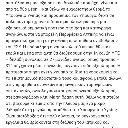
αποτέλεσμα μιας εξαιρετικής δουλειάς που έχει γίνει και
από τα δύο μέρη – και θέλω να ευχαριστήσω θερμά το
Υπουργείο Υγείας και προσωπικά τον Υπουργό, διότι σε
πολύ σύντομο χρονικό διάστημα ολοκληρώσαμε μια
εξαιρετικά σημαντική προτεραιοποίηση και καταγραφή
αναγκών, ώστε να μπορεί η Περιφέρεια Αττικής να είναι
πραγματικά χρήσιμη στην εθνική προσπάθεια αναβάθμισης
του ΕΣΥ. Η πρόσκληση είναι συνολικού ύψους 50 εκατ.
ευρώ και μέσα από αυτή θα διαθέσουμε στην 1η και 2η ΥΠΕ
– δηλαδή συνολικά σε 27 μονάδες υγείας, όπως προείπα –
314 σύγχρονα μέσα-εργαλεία, σύγχρονα είδη εξοπλισμού. Η
προτεραιοποίηση έχει γίνει από τα ίδια τα νοσοκομεία και
το επιστημονικό προσωπικό τους και αφορά, μεταξύ άλλων,
στην προμήθεια αξονικών και μαγνητικών τομογράφων,
επιταχυντών, ογκολογικού και χειρουργικού εξοπλισμού,
στεφανιογράφων κλπ. Με τη δράση αυτή, θέλω να πιστεύω
ότι βάζουμε κι εμείς από την πλευρά μας ένα μικρό
‘λιθαράκι’ στη μεγάλη προσπάθεια του Υπουργείου Υγείας.
Είμαι αισιόδοξος ότι πολύ σύντομα, τα σύγχρονα αυτά
εργαλεία θα βρίσκονται στη διάθεση του ιατρικού και