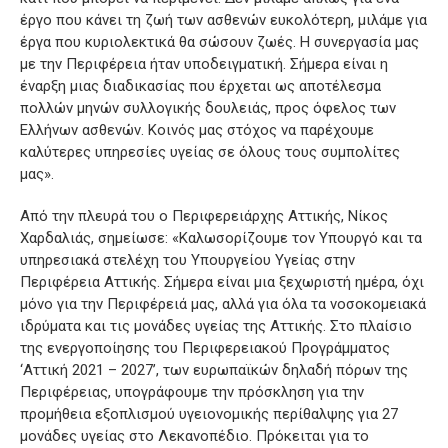
έργο που κάνει τη ζωή των ασθενών ευκολότερη, μιλάμε για
έργα που κυριολεκτικά θα σώσουν ζωές. Η συνεργασία μας
με την Περιφέρεια ήταν υποδειγματική. Σήμερα είναι η
έναρξη μιας διαδικασίας που έρχεται ως αποτέλεσμα
πολλών μηνών συλλογικής δουλειάς, προς όφελος των
Ελλήνων ασθενών. Κοινός μας στόχος να παρέχουμε
καλύτερες υπηρεσίες υγείας σε όλους τους συμπολίτες
μας».
Από την πλευρά του ο Περιφερειάρχης Αττικής, Νίκος
Χαρδαλιάς, σημείωσε: «Καλωσορίζουμε τον Υπουργό και τα
υπηρεσιακά στελέχη του Υπουργείου Υγείας στην
Περιφέρεια Αττικής. Σήμερα είναι μια ξεχωριστή ημέρα, όχι
μόνο για την Περιφέρειά μας, αλλά για όλα τα νοσοκομειακά
ιδρύματα και τις μονάδες υγείας της Αττικής. Στο πλαίσιο
της ενεργοποίησης του Περιφερειακού Προγράμματος
‘Αττική 2021 – 2027’, των ευρωπαϊκών δηλαδή πόρων της
Περιφέρειας, υπογράφουμε την πρόσκληση για την
προμήθεια εξοπλισμού υγειονομικής περίθαλψης για 27
μονάδες υγείας στο Λεκανοπέδιο. Πρόκειται για το