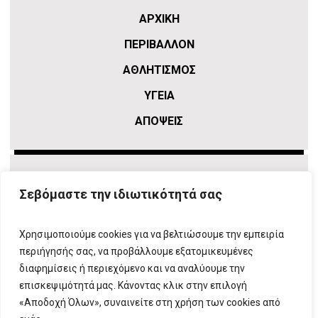
ΑΡΧΙΚΗ
ΠΕΡΙΒΑΛΛΟΝ
ΑΘΛΗΤΙΣΜΌΣ
ΥΓΕΙΑ
ΑΠΟΨΕΙΣ
Σεβόμαστε την ιδιωτικότητά σας
Χρησιμοποιούμε cookies για να βελτιώσουμε την εμπειρία
περιήγησής σας, να προβάλλουμε εξατομικευμένες
διαφημίσεις ή περιεχόμενο και να αναλύουμε την
επισκεψιμότητά μας. Κάνοντας κλικ στην επιλογή
ΠΛΗΡΟΦΟΡΙΕΣ
T:
210 666 3993
|
E:
info@attikovima.gr
«Αποδοχή Όλων», συναινείτε στη χρήση των cookies από
ΦΟΡΜΑ ΕΠΙΚΟΙΝΩΝΙΑΣ