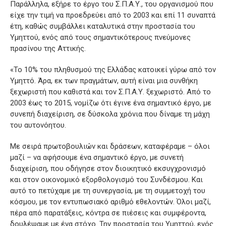
Παράλληλα, εξήρε το έργο του Σ.Π.Α.Υ., του οργανισμού που
είχε την τιμή να προεδρεύει από το 2003 και επί 11 συναπτά
έτη, καθώς συμβάλλει καταλυτικά στην προστασία του
Υμηττού, ενός από τους σημαντικότερους πνεύμονες
πρασίνου της Αττικής.
«Το 10% του πληθυσμού της Ελλάδας κατοικεί γύρω από τον
Υμηττό. Άρα, εκ των πραγμάτων, αυτή είναι μια συνθήκη
ξεχωριστή που καθιστά και τον Σ.Π.Α.Υ. ξεχωριστό. Από το
2003 έως το 2015, νομίζω ότι έγινε ένα σημαντικό έργο, με
συνεπή διαχείριση, σε δύσκολα χρόνια που δίναμε τη μάχη
του αυτονόητου.
Με σειρά πρωτοβουλιών και δράσεων, καταφέραμε – όλοι
μαζί – να αφήσουμε ένα σημαντικό έργο, με συνετή
διαχείριση, που οδήγησε στον διοικητικό εκσυγχρονισμό
και στον οικονομικό εξορθολογισμό του Συνδέσμου. Και
αυτό το πετύχαμε με τη συνεργασία, με τη συμμετοχή του
κόσμου, με τον εντυπωσιακό αριθμό εθελοντών. Όλοι μαζί,
πέρα από παρατάξεις, κόντρα σε πιέσεις και συμφέροντα,
δουλέψαμε με ένα στόχο. Την προστασία του Υμηττού, ενός