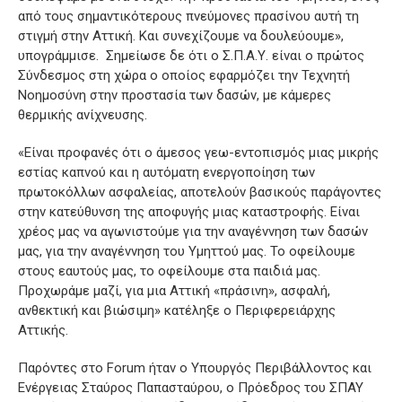
από τους σημαντικότερους πνεύμονες πρασίνου αυτή τη
στιγμή στην Αττική. Και συνεχίζουμε να δουλεύουμε»,
υπογράμμισε. Σημείωσε δε ότι ο Σ.Π.Α.Υ. είναι ο πρώτος
Σύνδεσμος στη χώρα ο οποίος εφαρμόζει την Τεχνητή
Νοημοσύνη στην προστασία των δασών, με κάμερες
θερμικής ανίχνευσης.
«Είναι προφανές ότι ο άμεσος γεω-εντοπισμός μιας μικρής
εστίας καπνού και η αυτόματη ενεργοποίηση των
πρωτοκόλλων ασφαλείας, αποτελούν βασικούς παράγοντες
στην κατεύθυνση της αποφυγής μιας καταστροφής. Είναι
χρέος μας να αγωνιστούμε για την αναγέννηση των δασών
μας, για την αναγέννηση του Υμηττού μας. Το οφείλουμε
στους εαυτούς μας, το οφείλουμε στα παιδιά μας.
Προχωράμε μαζί, για μια Αττική «πράσινη», ασφαλή,
ανθεκτική και βιώσιμη» κατέληξε ο Περιφερειάρχης
Αττικής.
Παρόντες στο Forum ήταν ο Υπουργός Περιβάλλοντος και
Ενέργειας Σταύρος Παπασταύρου, ο Πρόεδρος του ΣΠΑΥ