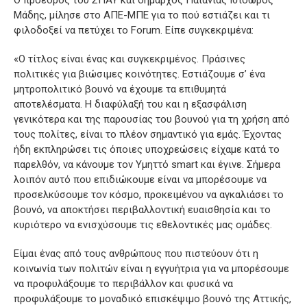
Μάδης, μίλησε στο ΑΠΕ-ΜΠΕ για το πού εστιάζει και τι
φιλοδοξεί να πετύχει το Forum. Είπε συγκεκριμένα:
«Ο τίτλος είναι ένας και συγκεκριμένος. Πράσινες
πολιτικές για βιώσιμες κοινότητες. Εστιάζουμε σ’ ένα
μητροπολιτικό βουνό να έχουμε τα επιθυμητά
αποτελέσματα. Η διαφύλαξή του και η εξασφάλιση
γενικότερα και της παρουσίας του βουνού για τη χρήση από
τους πολίτες, είναι το πλέον σημαντικό για εμάς. Έχοντας
ήδη εκπληρώσει τις όποιες υποχρεώσεις είχαμε κατά το
παρελθόν, να κάνουμε τον Υμηττό smart και έγινε. Σήμερα
λοιπόν αυτό που επιδιώκουμε είναι να μπορέσουμε να
προσελκύσουμε τον κόσμο, προκειμένου να αγκαλιάσει το
βουνό, να αποκτήσει περιβαλλοντική ευαισθησία και το
κυριότερο να ενισχύσουμε τις εθελοντικές μας ομάδες.
Είμαι ένας από τους ανθρώπους που πιστεύουν ότι η
κοινωνία των πολιτών είναι η εγγυήτρια για να μπορέσουμε
να προφυλάξουμε το περιβάλλον και φυσικά να
προφυλάξουμε το μοναδικό επισκέψιμο βουνό της Αττικής,