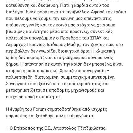
κατεύθυνση και δέσμευση. Γιατί η καρδιά αυτού του
διαλόγου δεν αφορά μόνο το περιβάλλον. Αφορά τον τρόπο
που θέλουμε να ζούμε, την ευθύνη μας απέναντι στις
επόμενες γενιές και τον κοινό μας στόχο: να χτίσουμε
βιώσιμες κοινότητες μέσα από πράσινες, συνεκτικές
πολιτικές» υπογράμμισε ο Πρόεδρος του ΣΠΑΥ και
Δήμαρχος Παιανίας, Ισίδωρος Μάδης, τονίζοντας πως «Το
περιβάλλον δεν γνωρίζει διοικητικά όρια. Η κλιματική
κρίση δεν περιορίζεται στα γεωγραφικά σύνορα ενός
δήμου. Η απάντηση σε αυτήν την κρίση δεν μπορεί να είναι
ατομική ή αποσπασματική. Χρειάζεται συνεργασία –
πολυεπίπεδη, δικτυωμένη, συμμετοχική, εμπνευσμένη.
Συνεργασία που ξεκινά από τις προτεραιότητες και
μετασχηματίζεται σε υποδομές, μηχανισμούς και
επιχειρησιακή ετοιμότητα».
Η έναρξη του Forum σηματοδοτήθηκε από ισχυρές
παρουσίες και ξεκάθαρα πολιτικά μηνύματα:
– Ο Επίτροπος της Ε.Ε., Απόστολος Τζιτζικώστας,