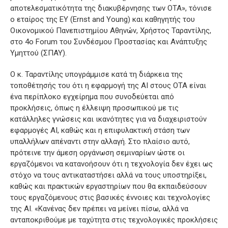
αποτελεσματικότητα της διακυβέρνησης των ΟΤΑ», τόνισε
ο εταίρος της ΕΥ (Ernst and Young) και καθηγητής του
Οικονομικού Πανεπιστημίου Αθηνών, Χρήστος Ταραντίλης,
στο 4ο Forum του Συνδέσμου Προστασίας και Ανάπτυξης
Υμηττού (ΣΠΑΥ).
Ο κ. Ταραντίλης υπογράμμισε κατά τη διάρκεια της
τοποθέτησής του ότι η εφαρμογή της AI στους ΟΤΑ είναι
ένα περίπλοκο εγχείρημα που συνοδεύεται από
προκλήσεις, όπως η έλλειψη προσωπικού με τις
κατάλληλες γνώσεις και ικανότητες για να διαχειριστούν
εφαρμογές AI, καθώς και η επιφυλακτική στάση των
υπαλλήλων απέναντι στην αλλαγή. Στο πλαίσιο αυτό,
πρότεινε την άμεση οργάνωση σεμιναρίων ώστε οι
εργαζόμενοι να κατανοήσουν ότι η τεχνολογία δεν έχει ως
στόχο να τους αντικαταστήσει αλλά να τους υποστηρίξει,
καθώς και πρακτικών εργαστηρίων που θα εκπαιδεύσουν
τους εργαζόμενους στις βασικές έννοιες και τεχνολογίες
της AI. «Κανένας δεν πρέπει να μείνει πίσω, αλλά να
ανταποκριθούμε με ταχύτητα στις τεχνολογικές προκλήσεις