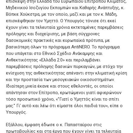
επίσκεψη στην Ελλάδα του Ευρωπαίου Επιτρόπου Κλίματος,
Μηδενικού Ισοζυγίου Εκπομπών και Καθαρής Ανάπτυξης, κ.
Βόπκε Χούκστρα, με τον οποίο, μαζί και με τον κ. Μάδη,
επισκέφθηκαν τον Υμηττό. Ο Υπουργός τόνισε ότι εκεί
έχουν γίνει τα τελευταία χρόνια εκτεταμένες παρεμβάσεις
πρόληψης και διαχείρισης, με βάση σύγχρονες
δασοκομικές πρακτικές και ευρωπαϊκά πρότυπα, με
βασικότερη όλων το πρόγραμμα AntiNERO. Το πρόγραμμα
που υπάγεται στο Εθνικό Σχέδιο Ανάκαμψης και
Ανθεκτικότητας «Ελλάδα 2.0» και περιλαμβάνει
παρεμβάσεις πρόληψης δασικών πυρκαγιών, με στόχο την
ενίσχυση της ανθεκτικότητας απέναντι στην κλιματική κρίση
και την προστασία των μεσογειακών οικοσυστημάτων.
Ιδιαίτερη μνεία έκανε και στους εθελοντές, οι οποίοι
απάντησαν στον Επίτροπο, ερωτώμενοι γιατί αφιερώνουν
τόσο προσωπικό χρόνο, «’’Γιατί ο Υμηττός είναι το σπίτι
μας.’’ Γι’ αυτό και λέω ότι είμαστε όλοι παιδιά του», είπε ο
Υπουργός.
Εξάλλου, έμφαση έδωσε ο κ. Παπασταύρου στις
πρωτοβουλίες και στα έργα που έχουν γίνει τα τελευταία