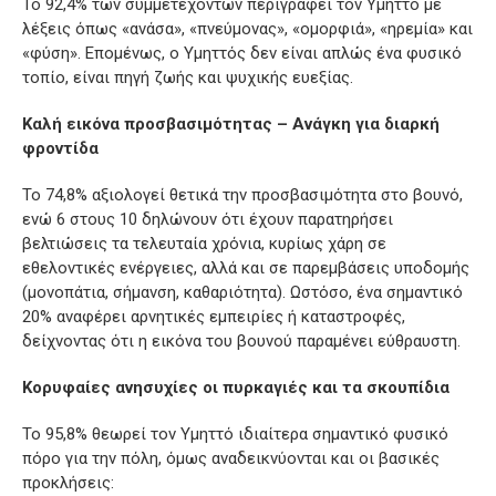
Το 92,4% των συμμετεχόντων περιγράφει τον Υμηττό με
λέξεις όπως «ανάσα», «πνεύμονας», «ομορφιά», «ηρεμία» και
«φύση». Επομένως, ο Υμηττός δεν είναι απλώς ένα φυσικό
τοπίο, είναι πηγή ζωής και ψυχικής ευεξίας.
Καλή εικόνα προσβασιμότητας – Ανάγκη για διαρκή
φροντίδα
Το 74,8% αξιολογεί θετικά την προσβασιμότητα στο βουνό,
ενώ 6 στους 10 δηλώνουν ότι έχουν παρατηρήσει
βελτιώσεις τα τελευταία χρόνια, κυρίως χάρη σε
εθελοντικές ενέργειες, αλλά και σε παρεμβάσεις υποδομής
(μονοπάτια, σήμανση, καθαριότητα). Ωστόσο, ένα σημαντικό
20% αναφέρει αρνητικές εμπειρίες ή καταστροφές,
δείχνοντας ότι η εικόνα του βουνού παραμένει εύθραυστη.
Κορυφαίες ανησυχίες οι πυρκαγιές και τα σκουπίδια
Το 95,8% θεωρεί τον Υμηττό ιδιαίτερα σημαντικό φυσικό
πόρο για την πόλη, όμως αναδεικνύονται και οι βασικές
προκλήσεις: