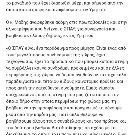
το μοναδικό που έχει διασωθεί μέχρι και σήμερα από την
όποια καταστροφή και αναφέρομαι στον Υμηττό».
Ο κ. Μάδης αναφέρθηκε ακόμη στις πρωτοβουλίες και στην
εξωστρέφεια που δείχνει ο ΣΠΑΥ, για συνεργασία και
βοήθεια σε άλλους δήμους, εκτός Υμηττού:
«Ο ΣΠΑΥ είναι ένα παράδειγμα προς μίμηση. Είναι ένας από
τους μεγαλύτερους συνδέσμους της χώρας, έχει
τεχνογνωσία, έχει το προσωπικό που μπορεί κάποια στιγμή
να συμβάλλει και να συνδράμει, προκειμένου και σε άλλες
περιφέρειες της χώρας να δημιουργηθούν αντίστοιχα καλά
παραδείγματα και τέτοιου είδους καινοτόμες πράξεις και
προς αυτή την κατεύθυνση κινούμαστε. Εμείς είμαστε
υποχρεωμένοι, από τη στιγμή που μας ζητείται από τον
όποιο δήμο στην όποια περιφέρεια της χώρας μας, τη
βοήθεια να την προσφέρουμε και πραγματικά το κάνουμε
μέσα από την καρδιά μας. Γιατί απλά θέλουμε να
βοηθήσουμε όλους τους συναδέλφους και του πρώτου και
του δεύτερου βαθμού Αυτοδιοίκησης, σε σχέση με το
διακύβευμα, το οποίο έχει προκύψει και είναι μεγάλο. Είναι