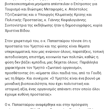
βιντεοσκοπημένα μηνύματα απέστειλαν ο Επίτροπος για
Τουρισμό και Βιώσιμες Μεταφορές, κ. Απόστολος
Τζιτζικώστας και ο Υπουργός Κλιματικής Κρίσης και
Πολιτικής Προστασίας, κ. Γιάννης Κεφαλογιάννης.
Συντονίστρια της εκδήλωσης ήταν η δημοσιογράφος, κυρία
Χριστίνα Βίδου.
Στον χαιρετισμό του, ο κ. Παπασταύρου τόνισε ότι η
προστασία του Υμηττού και της φύσης είναι θέματα
υπερκομματικά, που μας ενώνουν όλους, παρατάξεις, τοπική
αυτοδιοίκηση, επιστήμη, κοινωνία των πολιτών, καθώς η
φύση δεν βάζει εμπόδια, μας δέχεται όλους. Παράλληλα
χαρακτήρισε τον Υμηττό «ζωντανό οργανισμό»,
προσθέτοντας ότι «είμαστε όλοι παιδιά του, από το Γουδή
ως τη Βάρη». Και συνέχισε: «Ο Υμηττός είναι ένα βουνό με
μοναδική βιοποικιλότητα, που έχει πολιτιστική και
ιστορική αξία, ένας οργανισμός απέναντι στον οποίο όλοι
έχουμε ευθύνη προστασίας».
Ο κ. Παπασταύρου αναφέρθηκε και στην πρόσφατη